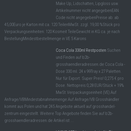
Make Up, Lidschatten, Lipgloss usw.
Artikelnummer nicht angegebenEAN
Code nicht angegebenPreise ab: ab
45,00Euro je Karton mit ca. 120 TeilenMwSt. zzgl. 19,00 %Stück pro
Verpackungseinheiten: 120 Kosmeit TeileGewicht in KG ca. je nach
BestellungMindestbestellmenge in VE 5 Karons
Coca Cola 330ml Restposten
Suchen
und Finden auf b2b-
grosshaendleradressen.de Coca Cola -
Dose 330 ml. 24 x 99Tray x 27 Paletten.
Nur für Export. Super Preis! 0,275 € pro
Dose. Nettopreis:0,28 EUR/Stück + 19%
MwSt.Verpackungseinheit (VE):Auf
Anfrage/VBMindestabnahmemenge:Auf Anfrage/VB Grosshändler
kommt aus Polen und hat 245 Angebote aktuell auf grosshandel-
zentrum eingestellt. Weitere Top Angebote finden Sie auf b2b-
grosshaendleradressen.de Artikel ist ...