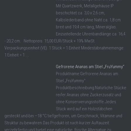
Mit Quartzwerk, Metallgehäuse IP
beschichtet ca. 3,0 x 2,6 cm,
Kalbslederband ohne Naht ca. 1,8 cm
breit und 19,4 cm lang, Mineralglas.
Einzustellende Uhrenbandlänge ca. 16,4
- 20,2 cm. Nettopreis: 15,00 EUR/Stück + 19% MwSt.
Verpackungseinheit (VE): 1 Stück = 1 Einheit Mindestabnahmemenge:
1 Einheit = 1 ...
Gefrorene Ananas am Stiel „FruYummy“
Produktname:Gefrorene Ananas am
Stiel „FruYummy“
Produktbeschreibung:Natürliche Stücke
reifer Ananas ohne Zuckerzusatz und
ohne Konservierungsstoffe.Jedes
Stück wird auf ein Holzstäbchen
gesteckt und bei –18 °C tiefgefroren, um Geschmack, Vitamine und
Struktur zu bewahren.Das Produkt ist nach kurzer Auftauzeit
verzehrfertig und bietet eine natürliche, frische Alternative zu