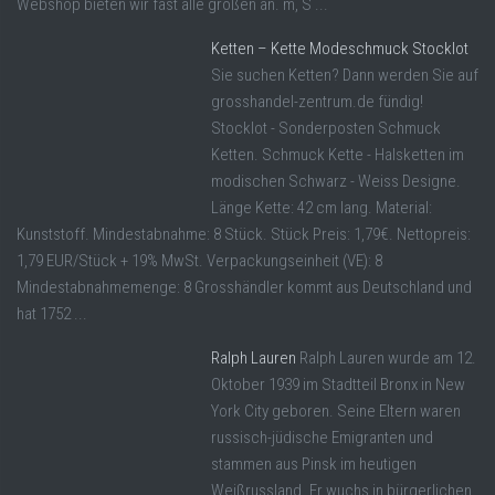
Webshop bieten wir fast alle größen an. m, S ...
Ketten – Kette Modeschmuck Stocklot
Sie suchen Ketten? Dann werden Sie auf
grosshandel-zentrum.de fündig!
Stocklot - Sonderposten Schmuck
Ketten. Schmuck Kette - Halsketten im
modischen Schwarz - Weiss Designe.
Länge Kette: 42 cm lang. Material:
Kunststoff. Mindestabnahme: 8 Stück. Stück Preis: 1,79€. Nettopreis:
1,79 EUR/Stück + 19% MwSt. Verpackungseinheit (VE): 8
Mindestabnahmemenge: 8 Grosshändler kommt aus Deutschland und
hat 1752 ...
Ralph Lauren
Ralph Lauren wurde am 12.
Oktober 1939 im Stadtteil Bronx in New
York City geboren. Seine Eltern waren
russisch-jüdische Emigranten und
stammen aus Pinsk im heutigen
Weißrussland. Er wuchs in bürgerlichen