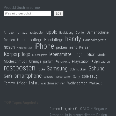
Produkt Suchmaschine
LOS
apple
Damenschuhe
Collier
Amazon
amazon restposten
Bekleidung
handy
Gesichtspflege
Handpflege
fashion
Haushaltsgeräte
iPhone
hosen
jacken
jeans
Kerzen
Hygieneartikel
Körperpflege
lebensmittel
Lego
Lotion
Mode
Küchengeräte
Modeschmuck
Playstation
Ohrringe
parfüm
Perlenkette
Ralph Lauren
restposten
Samsung
Schuhe
röcke
Schmuckset
smartphone
Seife
spielzeug
Sony
software
sonderposten
t shirt
Tommy Hilfiger
Weihnachten
Waschmaschinen
Werkzeug
TOP Tages Angebote
Damen-Uhr, pink Gr. 0
M.C. * Elegante
Armbanduhr in ausgefallenem Design.