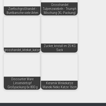
Grosshandel
Zierfischgroßhandel -
Tulpenzwiebeln - Triumph
Buntbarsche viele Arten
Mischung (XL-Packung)
Zucker, kristall im 25 KG
grosshandel_kitekat_katzenfutter
Sack
Discounter Ware
Linseneintopf
Keramik Winkekatze
Großpackung 6x 800 g
Maneki Neko Katze 16cm