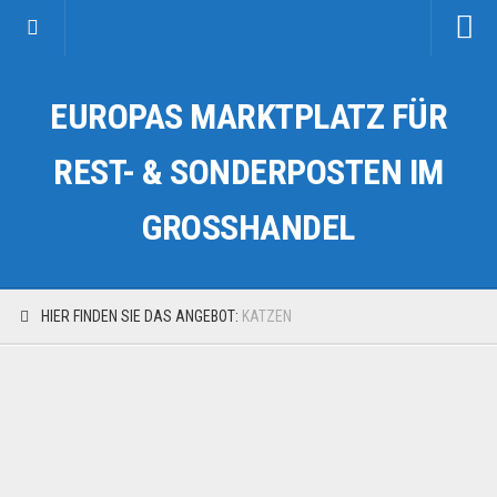
Startseite
EUROPAS MARKTPLATZ FÜR
Kategorien
Auto & Motorrad
REST- & SONDERPOSTEN IM
Drogerie & Tierbedarf
GROSSHANDEL
Fahrzeuge & Transport
Fashion & Mode
Garten & Werkzeug
HIER FINDEN SIE DAS ANGEBOT:
KATZEN
Geschäft, Büro & Schreibwaren
Geschenkartikel
Haushaltswaren
Handy und Smartphone
Kosmetik & Pflege