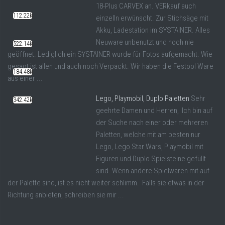
18-Plus CARVEX an. VERkauf auch
112.22k
einzelln erwünscht. Zur Stichsäge mit
Akku, Ladestation im SYSTAINER. Alles
Neuware unbenutzt und noch nie
522.14k
geöffnet. Lediglich ein SYSTAINER wurde für Fotos aufgemacht. Wie
gesagt ist allen und auch noch Verpackt. Wir haben die Festool Ware
184.48k
aus einer ...
Lego, Playmobil, Duplo Paletten
Sehr
342.42k
geehrte Damen und Herren, Ich bin auf
der Suche nach einer oder mehreren
Paletten, welche mit am besten nur
Lego, Lego Star Wars, Playmobil mit
Figuren und Duplo Spielsteine gefüllt
sind. Wenn andere Spielwaren mit auf
der Palette sind, ist es nicht weiter schlimm. Falls sie etwas in der
Richtung anbieten, schreiben sie mir ...