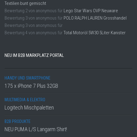
Textilien bunt gemischt
Bewertung
2
von
anonymous
für
Lego Star Wars OVP Neuware
Bewertung
3
von
anonymous
für
POLO RALPH LAUREN Grosshandel
Bewertung
3
von
anonymous
für
Bewertung
4
von
anonymous
für
Total Motoröl 5W30 5Liter Kanister
NEU IM B2B MARKPLATZ PORTAL
HANDY UND SMARTPHONE
175 x iPhone 7 Plus 32GB
MULTIMEDIA & ELEKTRO
Logitech Mischpaletten
B2B PRODUKTE
NEU PUMA L/S Langarm Shirt!