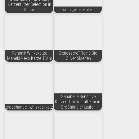
Katzenfutter Selection in
Sauce
solar_winkekatze
Keramik Winkekatze
"Benessere" Reine Bio-
Maneki Neko Katze 16cm
Olivenölseifen
Sanabelle Sensitive
Katzen-Trockenfutter beim
grosshandel_whiskas_katzenfutter
Großhändler kaufen