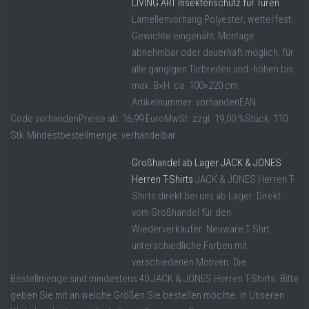
LIVING ART Insektenschutz für Türen
Lamellenvorhang Polyester; wetterfest;
Gewichte eingenäht; Montage
abnehmbar oder dauerhaft möglich; für
alle gängigen Türbreiten und -höhen bis
max. B×H: ca. 100×220 cm
Artikelnummer: vorhandenEAN
Code vorhandenPreise ab: 16,99 EuroMwSt. zzgl. 19,00 %Stück: 110
Stk.Mindestbestellmenge: verhandelbar
Großhandel ab Lager JACK & JONES
Herren T-Shirts
JACK & JONES Herren T-
Shirts direkt bei uns ab Lager. Direkt
vom Großhandel für den
Wiederverkäufer. Neuware T Shrt
unterschiedliche Farben mit
verschiedenen Motiven. Die
Bestellmenge sind mindestens 40 JACK & JONES Herren T-Shirts. Bitte
geben Sie mit an welche Größen Sie bestellen möchte. In Unseren