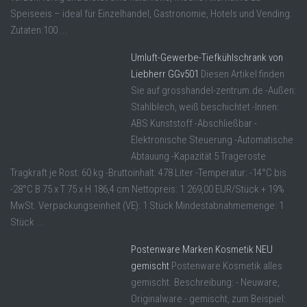
Speiseeis – ideal für Einzelhandel, Gastronomie, Hotels und Vending.
Zutaten:100 ...
Umluft-Gewerbe-Tiefkühlschrank von
Liebherr GGv501
Diesen Artikel finden
Sie auf grosshandel-zentrum.de -Außen:
Stahlblech, weiß beschichtet -Innen:
ABS Kunststoff -Abschließbar -
Elektronische Steuerung -Automatische
Abtauung -Kapazität 5 Trageroste
Tragkraft je Rost: 60 kg -Bruttoinhalt: 478 Liter -Temperatur: -14°C bis
-28°C B 75 x T 75 x H 186,4 cm Nettopreis: 1.269,00 EUR/Stück + 19%
MwSt. Verpackungseinheit (VE): 1 Stück Mindestabnahmemenge: 1
Stück ...
Postenware Marken Kosmetik NEU
gemischt
Postenware Kosmetik alles
gemischt. Beschreibung: - Neuware,
Originalware - gemischt, zum Beispiel: