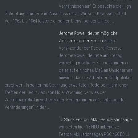
Verhältnissen auf. Er besuchte die High
School und studierte im Anschluss daran Wirtschaftswissenschaft.
Von 1962 bis 1964 leistete er seinen Dienst bei der United ...
Jerome Powell deutet mögliche
Zinssenkung der Fed an
Punkte
Vorsitzender der Federal Reserve
Jerome Powell deutete am Freitag
vorsichtig mögliche Zinssenkungen an,
da er auf ein hohes Maß an Unsicherheit
hinwies, das die Arbeit der Geldpolitiker
erschwert. In seiner mit Spannung erwarteten Rede beim jährlichen
Treffen der Fed in Jackson Hole, Wyoming, verwies der
Zentralbankchef in vorbereiteten Bemerkungen auf „umfassende
Veränderungen“ in der ...
15 Stück Festool Akku-Pendelstichsäge
wir bieten hier 15 NEU unbenutze
Festool Akkustichsägen PSC 420 EB Li