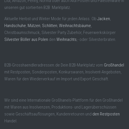
Lidl, Amazon, Penny, Norma oder auch Aldi Posten und Palettenware in
unseren gut sortierten B2B Marktplatz.
Aktuelle Herbst und Winter Mode für jeden Anlass. Ob
Jacken
,
Handschuhe
,
Mützen
,
Schlitten
,
Weihnachtsbäume
,
Christbaumschmuck, Silvester Party Zubehör, Feuerwerkskörper
Silvester Böller aus Polen
den
Weihnachts
,- oder Silvesterbraten.
B2B-Grosshaendleradressen.de Dein B2B-Marktplatz vom
Großhandel
mit Restposten, Sonderposten, Konkurswaren, Insolvent-Angeboten,
Waren für den Wiederverkauf im Import und Export Geschäft.
Wir sind eine Internationale Großhanels-Plattform für den Großhandel
mit Waren aus Insolvenzen, Produktions- und Lagerüberschüssen
sowie Geschäftsauflösungen, Kundenretouren und
den Restposten
Handel.