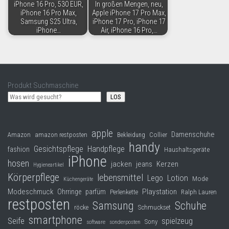
iPhone 16 Pro, 530 EUR,
In großen Mengen, neu,
iPhone 16 Pro Max,
Apple iPhone 17 Pro Max,
Samsung S25 Ultra,
iPhone 17 Pro, iPhone 17
iPhone…
Air, iPhone 16 Pro,…
Produkt Suchmaschine
LOS
apple
Damenschuhe
Collier
Amazon
amazon restposten
Bekleidung
handy
Gesichtspflege
Handpflege
fashion
Haushaltsgeräte
iPhone
hosen
jacken
jeans
Kerzen
Hygieneartikel
Körperpflege
lebensmittel
Lego
Lotion
Mode
Küchengeräte
Modeschmuck
Playstation
Ohrringe
parfüm
Perlenkette
Ralph Lauren
restposten
Samsung
Schuhe
röcke
Schmuckset
smartphone
Seife
spielzeug
Sony
software
sonderposten