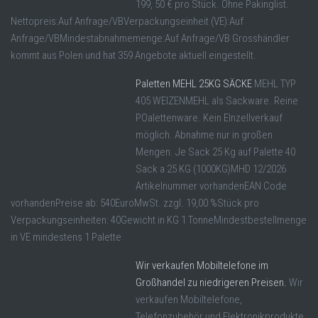
199, 50 € pro Stück. Ohne Pakinglist.
Nettopreis:Auf Anfrage/VBVerpackungseinheit (VE):Auf
Anfrage/VBMindestabnahmemenge:Auf Anfrage/VB Grosshändler
kommt aus Polen und hat 359 Angebote aktuell eingestellt.
Paletten MEHL 25KG SÄCKE
MEHL TYP
405 WEIZENMEHL als Sackware. Reine
POalettenware. Kein EInzellverkauf
möglich. Abnahme nur in großen
Mengen. Je Sack 25 Kg auf Palette 40
Sack a 25 KG (1000KG)MHD 12/2026
Artikelnummer vorhandenEAN Code
vorhandenPreise ab: 540EuroMwSt. zzgl. 19,00 %Stück pro
Verpackungseinheiten: 40Gewicht in KG 1 TonneMindestbestellmenge
in VE mindestens 1 Palette
Wir verkaufen Mobiltelefone im
Großhandel zu niedrigeren Preisen.
Wir
verkaufen Mobiltelefone,
Telefonzubehör und Elektronikprodukte