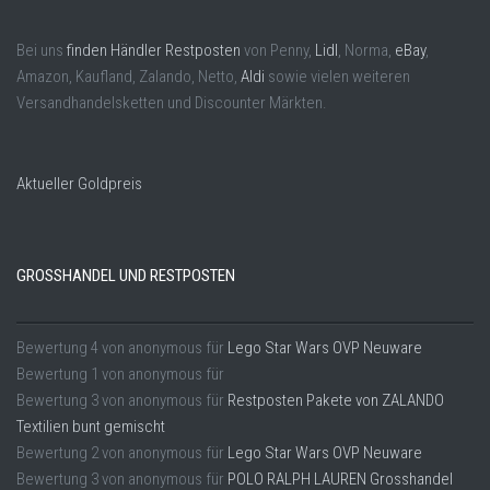
Bei uns
finden Händler Restposten
von Penny,
Lidl
, Norma,
eBay
,
Amazon, Kaufland, Zalando, Netto,
Aldi
sowie vielen weiteren
Versandhandelsketten und Discounter Märkten.
Aktueller Goldpreis
GROSSHANDEL UND RESTPOSTEN
Bewertung
4
von
anonymous
für
Lego Star Wars OVP Neuware
Bewertung
1
von
anonymous
für
Bewertung
3
von
anonymous
für
Restposten Pakete von ZALANDO
Textilien bunt gemischt
Bewertung
2
von
anonymous
für
Lego Star Wars OVP Neuware
Bewertung
3
von
anonymous
für
POLO RALPH LAUREN Grosshandel