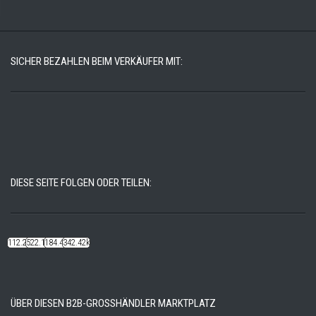
SICHER BEZAHLEN BEIM VERKÄUFER MIT:
DIESE SEITE FOLGEN ODER TEILEN:
112.22k
522.14k
184.48k
342.42k
ÜBER DIESEN B2B-GROSSHÄNDLER MARKTPLATZ