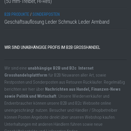
(50 mm-Treiber, Hi-Res)
B2B PRODUKTE
/
SONDERPOSTEN
Geschäftsauflösung Leder Schmuck Leder Armband
WIR SIND UNABHÄNGIGE PROFIS IM B2B GROSSHANDEL
Wir sind eine
unabhängige B2B und B2c Internet
Grosshandelsplattform
für B2B Neuwaren aller Art, sowie
Restposten und Sonderposten aus Retouren Rückläufer. Regelmäßig
berichten wir hier über
Nachrichten aus Handel, Finanzen-News
sowie Politik und Wirtschaft
. Unsere Wiederverkäufer und
Endverbraucher können unsere B2B und B2c Webseite online
uneingeschrängt nutzen. Besucher und Händler / Shopbetreiber
können Posten Angebote direkt über unseren Webshop kaufen.
Unterhaltungen mit anderen Händlern führen sowie neue