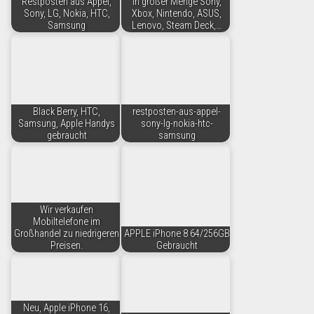
Restposten aus Appel,
in großer Menge Sony,
Sony, LG, Nokia, HTC,
Xbox, Nintendo, ASUS,
Samsung
Lenovo, Steam Deck,…
Black Berry, HTC,
restposten-aus-appel-
Samsung, Apple Handys
sony-lg-nokia-htc-
gebraucht
samsung
Wir verkaufen
Mobiltelefone im
Großhandel zu niedrigeren
APPLE iPhone 8 64/256GB
Preisen.
Gebraucht
Neu, Apple iPhone 16,