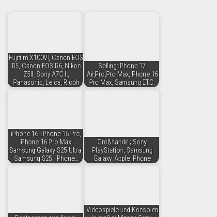
Fujifilm X100VI, Canon EOS
R5, Canon EOS R6, Nikon
Selling:iPhone 17
Z5II, Sony A7C II,
Air,Pro,Pro Max,iPhone 16
Panasonic, Leica, Ricoh
Pro Max, Samsung ETC.
iPhone 16, iPhone 16 Pro,
iPhone 16 Pro Max,
Großhandel; Sony
Samsung Galaxy S25 Ultra,
PlayStation, Samsung
Samsung S25, iPhone…
Galaxy, Apple iPhone
Videospiele und Konsolen