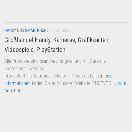
Dropshipping-Produkte
B2B Produkte
Grosshandel
HANDY UND SMARTPHONE
6 OKT., 2025
Amazon
Großhandel Handy, Kameras, Grafikkarten,
Aldi
Videospiele, PlayStation
Lidl
Alle Produkte sind brandneu, original und mit Garantie.
Kostenlos verkaufen
Kostenloser Versand.
Anmelden
Produktdetails, Kaufmöglichkeiten, Preise und
allgemeine
Informationen
finden Sie auf unserer Website: PHOTVPC
→ zum
Kostenlos Registrieren
Angebot
Newsletter