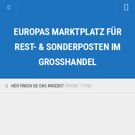
Startseite
EUROPAS MARKTPLATZ FÜR
Kategorien
Auto & Motorrad
REST- & SONDERPOSTEN IM
Drogerie & Tierbedarf
GROSSHANDEL
Fahrzeuge & Transport
Fashion & Mode
Garten & Werkzeug
HIER FINDEN SIE DAS ANGEBOT:
IPHONE 17 PRO
Geschäft, Büro & Schreibwaren
Geschenkartikel
Haushaltswaren
Handy und Smartphone
Kosmetik & Pflege