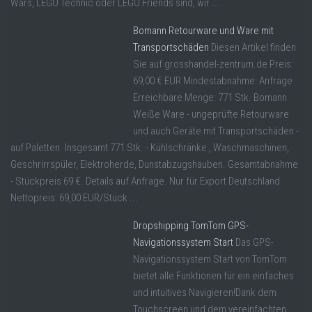
Wars, LEGO Technic oder LEGO Friends sind, wir ...
Bomann Retourware und Ware mit
Transportschäden
Diesen Artikel finden
Sie auf grosshandel-zentrum.de Preis:
69,00 € EUR Mindestabnahme: Anfrage
Erreichbare Menge: 771 Stk. Bomann
Weiße Ware - ungeprüfte Retourware
und auch Geräte mit Transportschäden -
auf Paletten. Insgesamt 771 Stk. - Kühlschränke , Waschmaschinen,
Geschrirrspüler, Elektroherde, Dunstabzugshauben. Gesamtabnahme
- Stückpreis 69 €. Details auf Anfrage. Nur für Export Deutschland
Nettopreis: 69,00 EUR/Stück ...
Dropshipping TomTom GPS-
Navigationssystem Start
Das GPS-
Navigationssystem Start von TomTom
bietet alle Funktionen für ein einfaches
und intuitives Navigieren!Dank dem
Touchscreen und dem vereinfachten