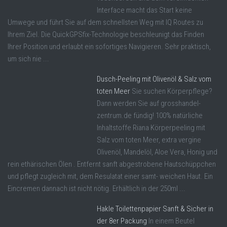
Interface macht das Start keine
Umwege und führt Sie auf dem schnellsten Weg mit IQ Routes zu
Ihrem Ziel. Die QuickGPSfix-Technologie beschleunigt das Finden
Ihrer Position und erlaubt ein sofortiges Navigieren. Sehr praktisch,
um sich nie ...
Dusch-Peeling mit Olivenöl & Salz vom
toten Meer
Sie suchen Körperpflege?
Dann werden Sie auf grosshandel-
zentrum.de fündig! 100% natürliche
Inhaltstoffe Riana Körperpeeling mit
Salz vom toten Meer, extra vergine
Olivenöl, Mandelöl, Aloe Vera, Honig und
rein ethärischen Ölen . Entfernt sanft abgestrobene Hautschüppchen
und pflegt zugleich mit, dem Resulatat einer samt- weichen Haut. Ein
Eincremen dannach ist nicht nötig. Erhältlich in der 250ml ...
Hakle Toilettenpapier Sanft & Sicher in
der 8er Packung
In einem Beutel