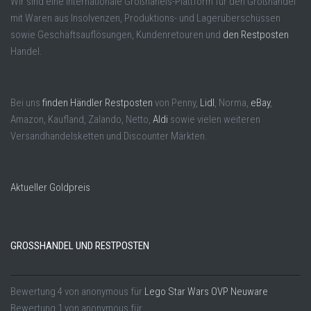
Wir sind eine Internationale Großhanels-Plattform für den Großhandel
mit Waren aus Insolvenzen, Produktions- und Lagerüberschüssen
sowie Geschäftsauflösungen, Kundenretouren und
den Restposten
Handel.
Bei uns
finden Händler Restposten
von Penny,
Lidl
, Norma,
eBay
,
Amazon, Kaufland, Zalando, Netto,
Aldi
sowie vielen weiteren
Versandhandelsketten und Discounter Märkten.
Aktueller Goldpreis
GROSSHANDEL UND RESTPOSTEN
Bewertung
4
von
anonymous
für
Lego Star Wars OVP Neuware
Bewertung
1
von
anonymous
für