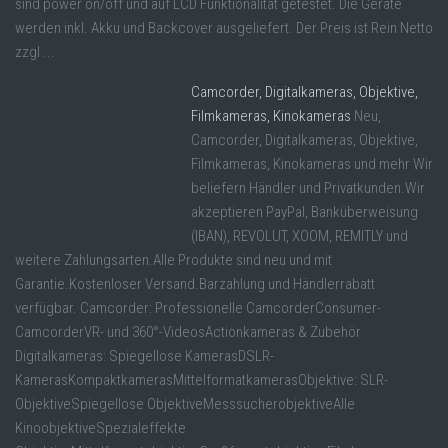
sind power on/off und auf LCD Funktionalität getestet. Die Geräte
werden inkl. Akku und Backcover ausgeliefert. Der Preis ist Rein Netto
zzgl ...
Camcorder, Digitalkameras, Objektive,
Filmkameras, Kinokameras
Neu,
Camcorder, Digitalkameras, Objektive,
Filmkameras, Kinokameras und mehr Wir
beliefern Händler und Privatkunden.Wir
akzeptieren PayPal, Banküberweisung
(IBAN), REVOLUT, XOOM, REMITLY und
weitere Zahlungsarten.Alle Produkte sind neu und mit
Garantie.Kostenloser Versand.Barzahlung und Händlerrabatt
verfügbar. Camcorder: Professionelle CamcorderConsumer-
CamcorderVR- und 360°-VideosActionkameras & Zubehör
Digitalkameras: Spiegellose KamerasDSLR-
KamerasKompaktkamerasMittelformatkamerasObjektive: SLR-
ObjektiveSpiegellose ObjektiveMesssucherobjektiveAlle
KinoobjektiveSpezialeffekte