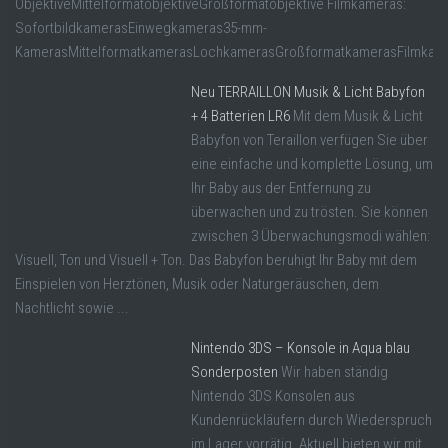
ObjektiveMittelformatobjektiveGroßformatobjektive Filmkameras:
SofortbildkamerasEinwegkameras35-mm-
KamerasMittelformatkamerasLochkamerasGroßformatkamerasFilmkam
Neu TERRAILLON Musik & Licht Babyfon
+ 4 Batterien LR6
Mit dem Musik & Licht
Babyfon von Teraillon verfügen Sie über
eine einfache und komplette Lösung, um
Ihr Baby aus der Entfernung zu
überwachen und zu trösten. Sie können
zwischen 3 Überwachungsmodi wählen:
Visuell, Ton und Visuell + Ton. Das Babyfon beruhigt Ihr Baby mit dem
Einspielen von Herztönen, Musik oder Naturgeräuschen, dem
Nachtlicht sowie ...
Nintendo 3DS – Konsole in Aqua blau
Sonderposten
Wir haben ständig
Nintendo 3DS Konsolen aus
Kundenrückläufern durch Wiederspruch
im Lager vorrätig. Aktuell bieten wir mit