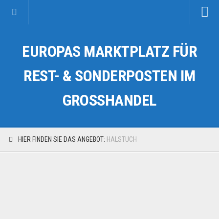
Startseite
EUROPAS MARKTPLATZ FÜR
Kategorien
Auto & Motorrad
REST- & SONDERPOSTEN IM
Drogerie & Tierbedarf
GROSSHANDEL
Fahrzeuge & Transport
Fashion & Mode
Garten & Werkzeug
HIER FINDEN SIE DAS ANGEBOT:
HALSTUCH
Geschäft, Büro & Schreibwaren
Geschenkartikel
Haushaltswaren
Handy und Smartphone
Kosmetik & Pflege