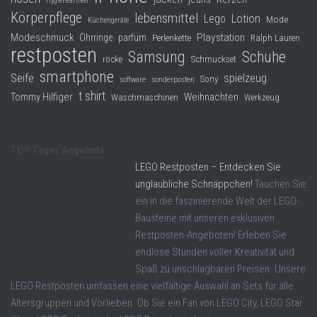
Hygieneartikel
Körperpflege
lebensmittel
Lego
Lotion
Mode
Küchengeräte
Modeschmuck
Playstation
Ohrringe
parfüm
Perlenkette
Ralph Lauren
restposten
Samsung
Schuhe
röcke
Schmuckset
smartphone
Seife
spielzeug
Sony
software
sonderposten
t shirt
Tommy Hilfiger
Weihnachten
Waschmaschinen
Werkzeug
TOP Tages Angebote
LEGO Restposten – Entdecken Sie
unglaubliche Schnäppchen!
Tauchen Sie
ein in die faszinierende Welt der LEGO-
Bausteine mit unseren exklusiven
Restposten-Angeboten! Erleben Sie
endlose Stunden voller Kreativität und
Spaß zu unschlagbaren Preisen. Unsere
LEGO Restposten umfassen eine vielfältige Auswahl an Sets für alle
Altersgruppen und Vorlieben. Ob Sie ein Fan von LEGO City, LEGO Star