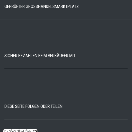
GEPRÜFTER GROSSHANDELSMARKTPLATZ
SICHER BEZAHLEN BEIM VERKÄUFER MIT:
DIESE SEITE FOLGEN ODER TEILEN:
112.22k
522.14k
184.48k
342.42k