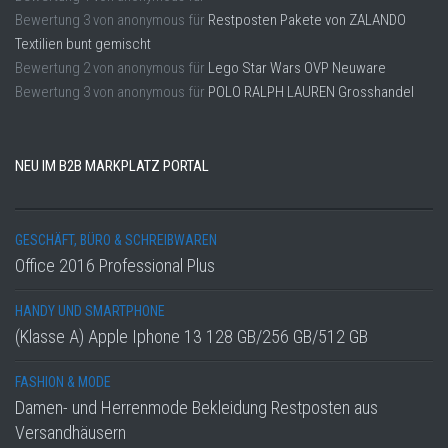
Bewertung
3
von
anonymous
für
Restposten Pakete von ZALANDO
Textilien bunt gemischt
Bewertung
2
von
anonymous
für
Lego Star Wars OVP Neuware
Bewertung
3
von
anonymous
für
POLO RALPH LAUREN Grosshandel
NEU IM B2B MARKPLATZ PORTAL
GESCHÄFT, BÜRO & SCHREIBWAREN
Office 2016 Professional Plus
HANDY UND SMARTPHONE
(Klasse A) Apple Iphone 13 128 GB/256 GB/512 GB
FASHION & MODE
Damen- und Herrenmode Bekleidung Restposten aus
Versandhäusern