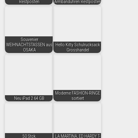
Restposten
Armbanduhren Restposten
Souvenier
WEIHNACHTSTASSEN aus
Hello Kitty Schulrucksack
OSAKA
Grosshandel
Moderne FASHION-RINGE
Neu iPad 2 64 GB
sortiert
50 Stck.
LA MARTINA, ED HARDY T-