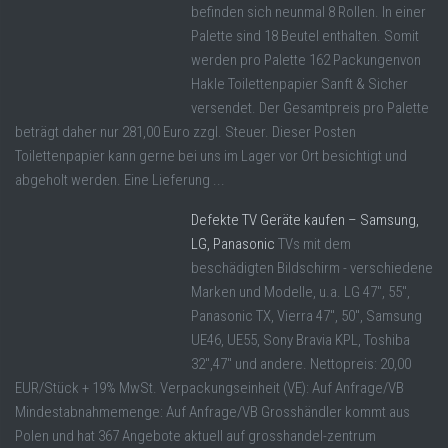
befinden sich neunmal 8 Rollen. In einer
Palette sind 18 Beutel enthalten. Somit
werden pro Palette 162 Packungenvon
Hakle Toilettenpapier Sanft & Sicher
versendet. Der Gesamtpreis pro Palette
beträgt daher nur 281,00 Euro zzgl. Steuer. Dieser Posten
Toilettenpapier kann gerne bei uns im Lager vor Ort besichtigt und
abgeholt werden. Eine Lieferung ...
Defekte TV Geräte kaufen – Samsung,
LG, Panasonic
TVs mit dem
beschädigten Bildschirm - verschiedene
Marken und Modelle, u.a. LG 47", 55",
Panasonic TX, Vierra 47", 50", Samsung
UE46, UE55, Sony Bravia KPL, Toshiba
32",47" und andere. Nettopreis: 20,00
EUR/Stück + 19% MwSt. Verpackungseinheit (VE): Auf Anfrage/VB
Mindestabnahmemenge: Auf Anfrage/VB Grosshändler kommt aus
Polen und hat 367 Angebote aktuell auf grosshandel-zentrum