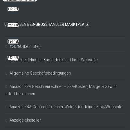
112.22k
ÜBER DIESEN B2B-GROSSHÄNDLER MARKTPLATZ
522.14k
184.48k
#20780 (kein Titel)
342.42k
Aktuelle Edelmetall-Kurse direkt auf Ihrer Webseite
Allgemeine Geschäftsbedingungen
Amazon FBA Gebührenrechner – FBA-Kosten, Marge & Gewinn
sofort berechnen
Amazon-FBA-Gebührenrechner Widget für deinen Blog/Webseite
Anzeige einstellen