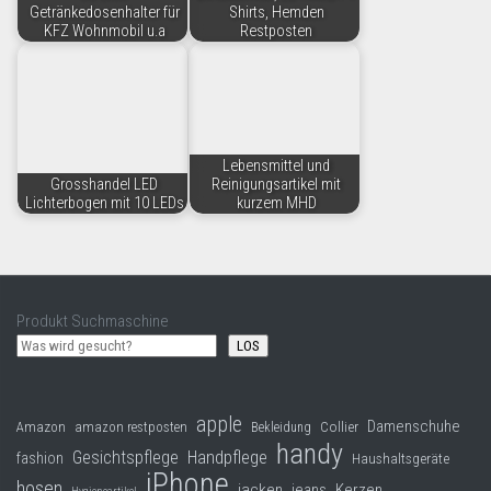
Getränkedosenhalter für
Shirts, Hemden
KFZ Wohnmobil u.a
Restposten
Lebensmittel und
Grosshandel LED
Reinigungsartikel mit
Lichterbogen mit 10 LEDs
kurzem MHD
Produkt Suchmaschine
LOS
apple
Damenschuhe
Collier
Amazon
amazon restposten
Bekleidung
handy
Gesichtspflege
Handpflege
fashion
Haushaltsgeräte
iPhone
hosen
jacken
jeans
Kerzen