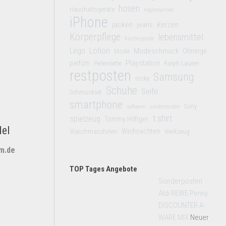
hosen
Haushaltsgeräte
Hygieneartikel
iPhone
jacken
jeans
Kerzen
Körperpflege
lebensmittel
Küchengeräte
Lego
Lotion
Modeschmuck
Mode
Ohrringe
Playstation
parfüm
Perlenkette
Ralph Lauren
restposten
Samsung
röcke
Schuhe
Seife
Schmuckset
smartphone
Sony
software
sonderposten
t shirt
spielzeug
Tommy Hilfiger
del
Weihnachten
Waschmaschinen
Werkzeug
um.de
TOP Tages Angebote
Sonderposten
Aldi REWE Penny
DISCOUNTER A-
WARE MIX
Neuer