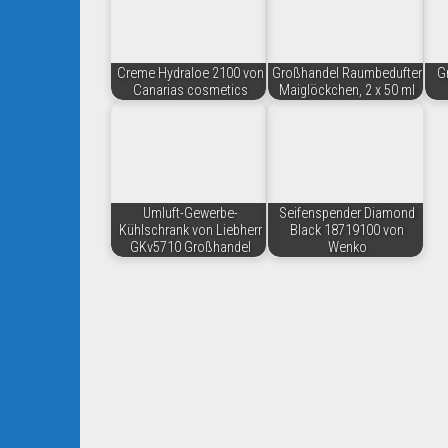
Creme Hydraloe 2100 von
Großhandel Raumbedufter
G
Canarias cosmetics
Maiglöckchen, 2 x 50 ml
Umluft-Gewerbe-
Seifenspender Diamond
Kühlschrank von Liebherr
Black 18719100 von
GKv5710 Großhandel
Wenko