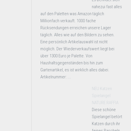
nahezui fast alles
auf den Paletten was Amazon täglich
Millionfach verkauft. 1000 fache
Rücksendungen erreichen unsere Lager
täglich. Alles wie auf den Bildern zu sehen.
Eine persönlich Artikelauswahl ist nicht
möglich. Der Wiederverkaufswert liegt bei
über 1300 Euro je Palette. Von
Haushaltsgegenständen bis hin zum
Gartenartikel, es ist wirklich alles dabei.
Artikelnummer: ...
NEU Katzen
Spielangel
NATURE RAFFIA
Diese schöne
Spielangel betört
Katzen durch ihr
feines Rascheln.