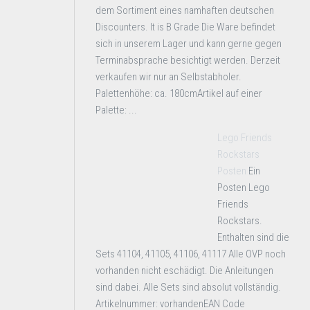
dem Sortiment eines namhaften deutschen
Discounters. It is B Grade Die Ware befindet
sich in unserem Lager und kann gerne gegen
Terminabsprache besichtigt werden. Derzeit
verkaufen wir nur an Selbstabholer.
Palettenhöhe: ca. 180cmArtikel auf einer
Palette: ...
Lego Friends
Rockstars
Posten
Ein
Posten Lego
Friends
Rockstars.
Enthalten sind die
Sets 41104, 41105, 41106, 41117 Alle OVP noch
vorhanden nicht eschädigt. Die Anleitungen
sind dabei. Alle Sets sind absolut vollständig.
Artikelnummer: vorhandenEAN Code