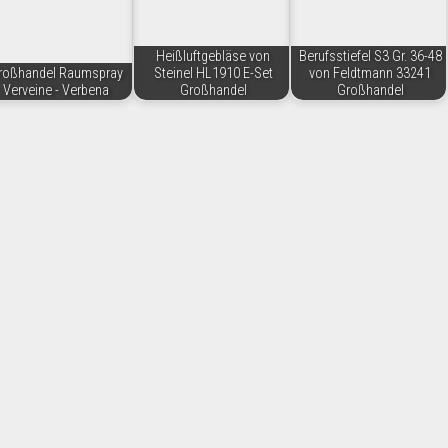
Heißluftgebläse von
Berufsstiefel S3 Gr. 36-48
roßhandel Raumspray
Steinel HL1910 E-Set
von Feldtmann 33241
Verveine - Verbena
Großhandel
Großhandel