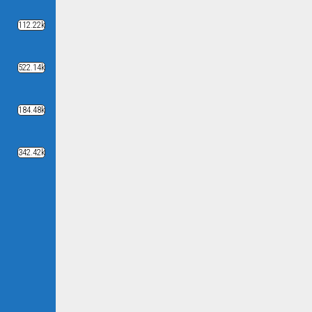
112.22k
522.14k
184.48k
342.42k