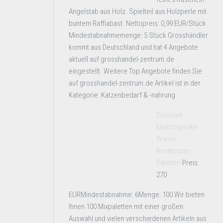
Angelstab aus Holz. Spielteil aus Holzperle mit
buntem Raffiabast. Nettopreis: 0,99 EUR/Stück
Mindestabnahmemenge: 5 Stück Grosshändler
kommt aus Deutschland und hat 4 Angebote
aktuell auf grosshandel-zentrum.de
eingestellt. Weitere Top Angebote finden Sie
auf grosshandel-zentrum.de Artikel ist in der
Kategorie: Katzenbedarf & -nahrung
Discount
Elektrogeräte
Waren
Restposten
Paletten
Preis:
270
EURMindestabnahme: 6Menge: 100 Wir bieten
Ihnen 100 Mixpaletten mit einer großen
Auswahl und vielen verschiedenen Artikeln aus