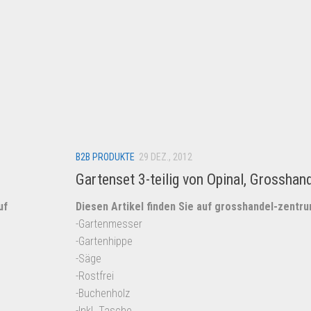
B2B PRODUKTE
29 DEZ., 2012
Gartenset 3-teilig von Opinal, Grosshan
uf
Diesen Artikel finden Sie auf grosshandel-zentr
-Gartenmesser
-Gartenhippe
-Säge
-Rostfrei
-Buchenholz
-Inkl. Tasche