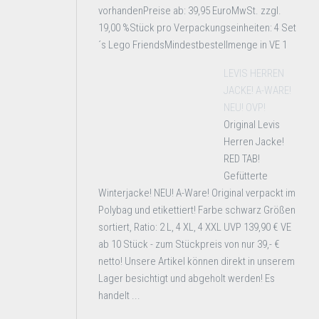
vorhandenPreise ab: 39,95 EuroMwSt. zzgl.
19,00 %Stück pro Verpackungseinheiten: 4 Set
´s Lego FriendsMindestbestellmenge in VE 1
LEVIS HERREN
JACKE! A-WARE!
NEU! OVP!
Original Levis
Herren Jacke!
RED TAB!
Gefütterte
Winterjacke! NEU! A-Ware! Original verpackt im
Polybag und etikettiert! Farbe schwarz Größen
sortiert, Ratio: 2 L, 4 XL, 4 XXL UVP 139,90 € VE
ab 10 Stück - zum Stückpreis von nur 39,- €
netto! Unsere Artikel können direkt in unserem
Lager besichtigt und abgeholt werden! Es
handelt ...