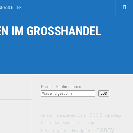
NEWSLETTER
N IM GROSSHANDEL
Produkt Suchmaschine
LOS
apple
Amazon
amazon restposten
Bekleidung
Damenschuhe
Collier
fashion
handy
Gesichtspflege
Handpflege