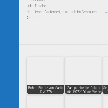
-Inkl. Tasche
Handliches Gartenset, praktisch im Gebrauch und
→
Angebot
Bohrer-Bitsatz von Makita
Zahnputzbecher Polaris
Sei
D-31778
grün 19272100 von Wenko