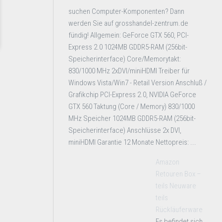
suchen Computer-Komponenten? Dann
werden Sie auf grosshandel-zentrum.de
fündig! Allgemein: GeForce GTX 560, PCI-
Express 2.0 1024MB GDDR5-RAM (256bit-
Speicherinterface) Core/Memorytakt:
830/1000 MHz 2xDVI/miniHDMI Treiber für
Windows Vista/Win7 - Retail Version Anschluß /
Grafikchip PCI-Express 2.0, NVIDIA GeForce
GTX 560 Taktung (Core / Memory) 830/1000
MHz Speicher 1024MB GDDR5-RAM (256bit-
Speicherinterface) Anschlüsse 2x DVI,
miniHDMI Garantie 12 Monate Nettopreis: ...
Amazon
Retouren Box –
teils Neuware
teils
Rückläuferware
Es befindet sich