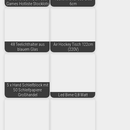
Games Hotliste Stocklots
6cm
48 Teelichthalter aus
Air Hockey Tisch 122cm
blauem Glas
(220V)
5 x Hand Schleifblock mit
50 Schleifpapiere
Großhandel
Led Birne 0,8 Watt