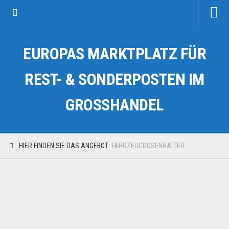
Startseite
EUROPAS MARKTPLATZ FÜR
Kategorien
Auto & Motorrad
REST- & SONDERPOSTEN IM
Drogerie & Tierbedarf
GROSSHANDEL
Fahrzeuge & Transport
Fashion & Mode
Garten & Werkzeug
HIER FINDEN SIE DAS ANGEBOT:
FAHRZEUGDOSENHALTER
Geschäft, Büro & Schreibwaren
Geschenkartikel
Haushaltswaren
Handy und Smartphone
Kosmetik & Pflege