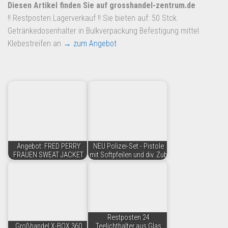
Dropshipping-Produkte
Diesen Artikel finden Sie auf grosshandel-zentrum.de
!! Restposten Lagerverkauf !! Sie bieten auf: 50 Stck.
B2B Produkte
Getränkedosenhalter in Bulkverpackung Befestigung mittel
Grosshandel
Klebestreifen an
→ zum Angebot
Amazon
Aldi
Lidl
Kostenlos verkaufen
Anmelden
Angebot: FRED PERRY
NEU Polizei-Set - Pistole
Kostenlos Registrieren
FRAUEN SWEAT JACKET
mit Softpfeilen und div. Zub
Newsletter
Restposten 24
Großhandel X-BOX 360
Teelichthalter aus Glas