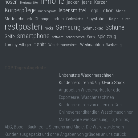
iPhone
hosen
jacken
jeans
Kerzen
Hygieneartikel
Körperpflege
lebensmittel
Lego
Lotion
Mode
Küchengeräte
Modeschmuck
Playstation
Ohrringe
parfüm
Perlenkette
Ralph Lauren
restposten
Samsung
Schuhe
röcke
Schmuckset
smartphone
Seife
spielzeug
Sony
software
sonderposten
t shirt
Tommy Hilfiger
Weihnachten
Waschmaschinen
Werkzeug
TOP Tages Angebote
Unbenutzte Waschmaschinen
Kundenretouren ab 95,00Euro Stück
Angebot an Wiederverkäufer oder
Exporteure. Waschmaschinen
Kundenretouren von einen großen
Onlineversandhändler. Waschmaschinen
Markenware wie Samsung, LG, Philips,
AEG, Bosch, Bauknecht, Siemens und Miele. Die Ware wurde vom
Kunden ausgepackt und ohne Angaben von gründen an uns zurück