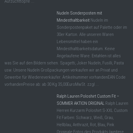
Aufzuchttöpfe ...
Nudeln Sonderposten mit
Mindesthaltbarkeit
Nudeln im
Sonderpostenpaket auf Palette oder im
30er Karton. Alle unseren Waren
Lebensmittel haben ein
Mindesthaltbarkeitsdatum. Keine
Angelaufene Ware. Entahlen ist alles
was Sie auf den Bildern sehen. Spagetti, Joker Nudeln, Fusilli, Pasta
usw. Unsere Nudeln Großpackungen verkaufen wir an Privat und
Gewerbe für Wiedereverkäufer. Artikelnummer vorhandenEAN Code
vorhandenPreise ab: ab 30 Kg 35,00EuroMwSt. zzgl ...
Ralph Lauren Poloshirt Custom Fit –
SOMMER AKTION ORIGINAL
Ralph Lauren
Herren Kurzarm Poloshirt S-XXL Custom
Fit Farben: Schwarz, Weiß, Grau,
Hellblau, Anthrazit, Rot, Blau, Pink
Originale Fotos des Produkts (weitere