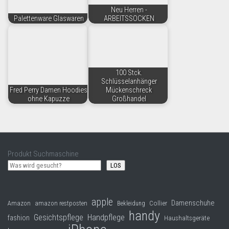
Neu Herren -
Palettenware Glaswaren
ARBEITSSOCKEN
100 Stck.
Schlüsselanhänger
Fred Perry Damen Hoodies
Mückenschreck
ohne Kapuzze
Großhandel
Produkt Suchmaschine
LOS
apple
Damenschuhe
Collier
Amazon
amazon restposten
Bekleidung
handy
Gesichtspflege
Handpflege
fashion
Haushaltsgeräte