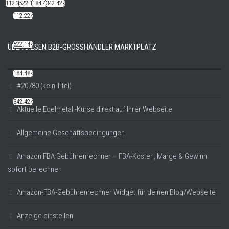
112.22k
522.14k
184.48k
342.42k
112.22k
522.14k
ÜBER DIESEN B2B-GROSSHÄNDLER MARKTPLATZ
184.48k
#20780 (kein Titel)
342.42k
Aktuelle Edelmetall-Kurse direkt auf Ihrer Webseite
Allgemeine Geschäftsbedingungen
Amazon FBA Gebührenrechner – FBA-Kosten, Marge & Gewinn
sofort berechnen
Amazon-FBA-Gebührenrechner Widget für deinen Blog/Webseite
Anzeige einstellen