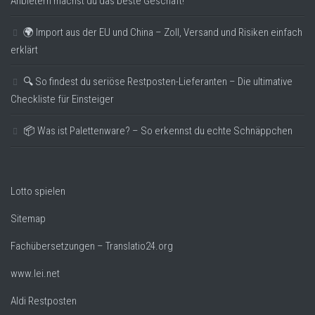
Anbietern machst du das beste Geschäft!
🌍 Import aus der EU und China – Zoll, Versand und Risiken einfach
erklärt
🔍 So findest du seriöse Restposten-Lieferanten – Die ultimative
Checkliste für Einsteiger
📦 Was ist Palettenware? – So erkennst du echte Schnäppchen
Lotto spielen
Sitemap
Fachübersetzungen – Translatio24.org
www.lei.net
Aldi Restposten