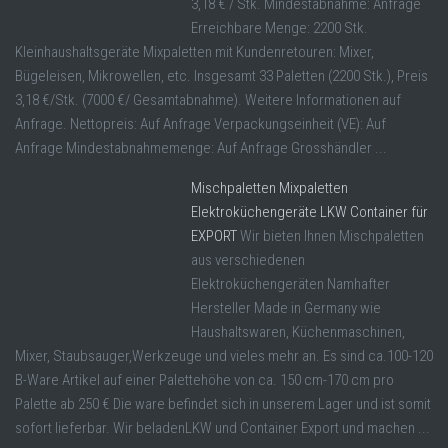
3,18 € / Stk. Mindestabnahme: Anfrage
Erreichbare Menge: 2200 Stk.
Kleinhaushaltsgeräte Mixpaletten mit Kundenretouren: Mixer,
Bügeleisen, Mikrowellen, etc. Insgesamt 33 Paletten (2200 Stk.), Preis
3,18 €/Stk. (7000 €/ Gesamtabnahme). Weitere Informationen auf
Anfrage. Nettopreis: Auf Anfrage Verpackungseinheit (VE): Auf
Anfrage Mindestabnahmemenge: Auf Anfrage Grosshändler ...
Mischpaletten Mixpaletten
Elektroküchengeräte LKW Container für
EXPORT
Wir bieten Ihnen Mischpaletten
aus verschiedenen
Elektroküchengeräten Namhafter
Hersteller Made in Germany wie
Haushaltswaren, Küchenmaschinen,
Mixer, Staubsauger,Werkzeuge und vieles mehr an. Es sind ca.100-120
B-Ware Artikel auf einer Palettehöhe von ca. 150 cm-170 cm pro
Palette ab 250 € Die ware befindet sich in unserem Lager und ist somit
sofort lieferbar. Wir beladenLKW und Container Export und machen ...