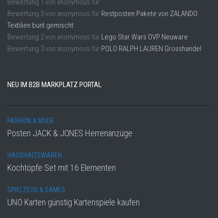
Bewertung
1
von
anonymous
für
Bewertung
3
von
anonymous
für
Restposten Pakete von ZALANDO
Textilien bunt gemischt
Bewertung
2
von
anonymous
für
Lego Star Wars OVP Neuware
Bewertung
3
von
anonymous
für
POLO RALPH LAUREN Grosshandel
NEU IM B2B MARKPLATZ PORTAL
FASHION & MODE
Posten JACK & JONES Herrenanzüge
HAUSHALTSWAREN
Kochtöpfe Set mit 16 Elementen
SPIELZEUG & GAMES
UNO Karten günstig Kartenspiele kaufen