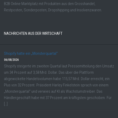
B2B Online Marktplatz mit Produkten aus den Grosshandel,
Restposten, Sonderposten, Dropshipping und Insolvenzwaren.
NACHRICHTEN AUS DER WIRTSCHAFT
Shopify hatte ein „Monsterquartal“
06/08/2026
Shopify steigerte im zweiten Quartal laut Pressemitteilung den Umsatz
um 34 Prozent auf 3,58 Mrd. Dollar. Das über die Plattform
abgewickelte Handelsvolumen habe 115,57 Mrd. Dollar erreicht, ein
Plus von 32 Prozent. Präsident Harley Finkelstein sprach von einem
„Monsterquartal“ und verwies auf KI als Wachstumstreiber. Das
Händlergeschäft habe mit 37 Prozent am kräftigsten geschoben. Für
[…]