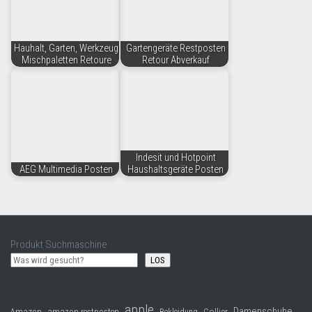
Hauhalt, Garten, Werkzeug
Gartengeräte Restposten
Mischpaletten Retoure
Retour Abverkauf
Indesit und Hotpoint
AEG Multimedia Posten
Haushaltsgeräte Posten
Produkt Suchmaschine
LOS
apple
Damenschuhe
Collier
Amazon
amazon restposten