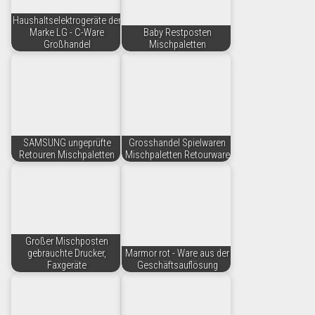
Haushaltselektrogeräte der
Marke LG - C-Ware
Baby Restposten
Großhandel
Mischpaletten
SAMSUNG ungeprüfte
Grosshandel Spielwaren
Retouren Mischpaletten
Mischpaletten Retourware
Großer Mischposten
gebrauchte Drucker,
Marmor rot - Ware aus der
Faxgeräte
Geschäftsauflösung