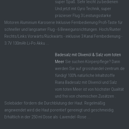
super Spaß. Sehr leicht zu bedienen
Und jetzt mit Gyro Technik, super
präzieser Flug 3 Leistungsstarke
Motoren Aluminium Karoserie Inklusive Fernbedienung Profi-Taste für
schneller und langsamer Flug - 6 Bewegunsrichtungen. Hoch/Runter
Rechts/Links Vorwärts/Rückwärts - inklusive 3 Kanal Fernbedienung -
3.7V 130mAh Li-Po Akku ...
Badesalz mit Olivenöl & Salz vom toten
Meer
Sie suchen Körperpflege? Dann
werden Sie auf grosshandel-zentrum.de
fündig! 100% natürliche Inhaltstoffe
Riana Badesalz mit Olivenöl und Salz
vom toten Meer ist von höchster Qualität
und frei von chemischen Zusätzen .
Solebäder fördern die Durchblutung der Haut. Regelmäßig
angewendet wird die Haut porentief gereinigt und geschmeidig.
Erhältlich in der 250 ml Dose als -Lavendel -Rose ...