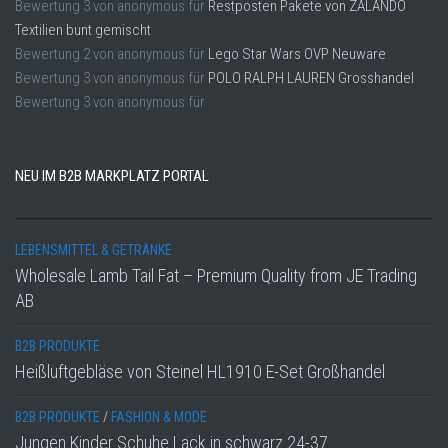
Bewertung
3
von
anonymous
für
Restposten Pakete von ZALANDO
Textilien bunt gemischt
Bewertung
2
von
anonymous
für
Lego Star Wars OVP Neuware
Bewertung
3
von
anonymous
für
POLO RALPH LAUREN Grosshandel
Bewertung
3
von
anonymous
für
NEU IM B2B MARKPLATZ PORTAL
LEBENSMITTEL & GETRÄNKE
Wholesale Lamb Tail Fat – Premium Quality from JE Trading
AB
B2B PRODUKTE
Heißluftgebläse von Steinel HL1910 E-Set Großhandel
B2B PRODUKTE
/
FASHION & MODE
Jungen Kinder Schuhe Lack in schwarz 24-37