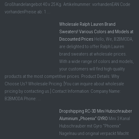
Großhandelangebot 40 x 25 Kg. Artikelnummer: vorhandenEAN Code
vorhandenPreise ab: 1 ...
Wholesale Ralph Lauren Brand
Sweaters! Various Colors and Models at
Discounted Prices
Hello, We, B2BMODA,
are delighted to offer Ralph Lauren
brand sweaters at wholesale prices.
With a wide range of colors and models,
your customers will find high-quality
products at the most competitive prices. Product Details: Why
Choose Us? Wholesale Pricing: [You can inquire about wholesale
pricing by contacting us.] Contact Information: Company Name:
B2BMODA Phone: ...
Dropshipping RC-3D Mini Hubschrauber
Aluminium „Phoenix“ GYRO
Mini 3 Kanal
Hubschrauber mit Gyro "Phoenix"
Nagelnau und original verpackt Macht