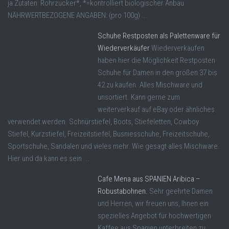
ja Zutaten: Rohrzucker*, *=kontrolliert biologischer Anbau
NÄHRWERTBEZOGENE ANGABEN: (pro 100g) ...
Schuhe Restposten als Palettenware für
Wiederverkäufer
Wiederverkäufen
haben hier die Möglichkeit Restposten
Schuhe für Damen in den größen 37 bis
42 zu kaufen. Alles Mischware und
unsortiert. Kann gerne zum
weiterverkauf auf eBay oder ähnliches
verwendet werden. Schnürstiefel, Boots, Stiefeletten, Cowboy
Stiefel, Kurzstiefel, Freizeitstiefel, Busniesschuhe, Freizeitschuhe,
Sportschuhe, Sandalen und vieles mehr. Wie gesagt alles Mischware.
Hier und da kann es sein ...
Cafe Mena aus SPANIEN Aribica –
Robustabohnen.
Sehr geehrte Damen
und Herren, wir freuen uns, Ihnen ein
spezielles Angebot für hochwertigen
Kaffee aus Spanien unterbreiten zu