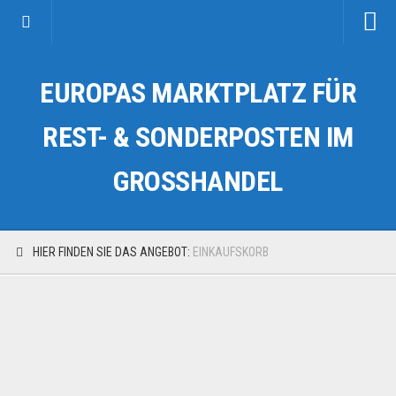
Startseite
EUROPAS MARKTPLATZ FÜR
Kategorien
Auto & Motorrad
REST- & SONDERPOSTEN IM
Drogerie & Tierbedarf
GROSSHANDEL
Fahrzeuge & Transport
Fashion & Mode
Garten & Werkzeug
HIER FINDEN SIE DAS ANGEBOT:
EINKAUFSKORB
Geschäft, Büro & Schreibwaren
Geschenkartikel
Haushaltswaren
Handy und Smartphone
Kosmetik & Pflege