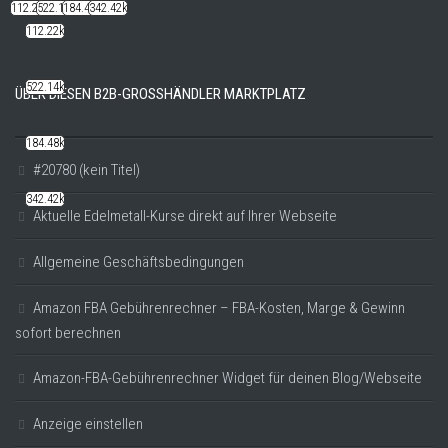
112.22k
522.14k
184.48k
342.42k
112.22k
522.14k
ÜBER DIESEN B2B-GROSSHÄNDLER MARKTPLATZ
184.48k
#20780 (kein Titel)
342.42k
Aktuelle Edelmetall-Kurse direkt auf Ihrer Webseite
Allgemeine Geschäftsbedingungen
Amazon FBA Gebührenrechner – FBA-Kosten, Marge & Gewinn
sofort berechnen
Amazon-FBA-Gebührenrechner Widget für deinen Blog/Webseite
Anzeige einstellen