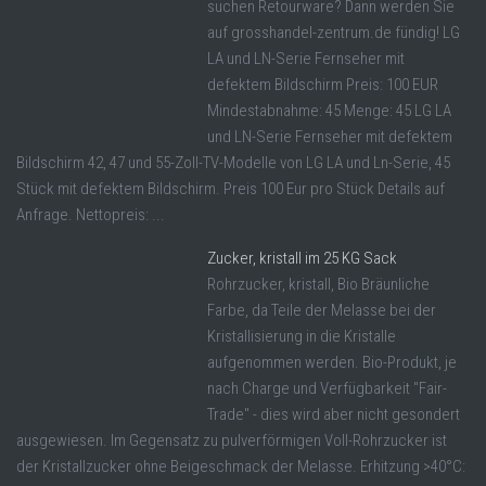
suchen Retourware? Dann werden Sie
auf grosshandel-zentrum.de fündig! LG
LA und LN-Serie Fernseher mit
defektem Bildschirm Preis: 100 EUR
Mindestabnahme: 45 Menge: 45 LG LA
und LN-Serie Fernseher mit defektem
Bildschirm 42, 47 und 55-Zoll-TV-Modelle von LG LA und Ln-Serie, 45
Stück mit defektem Bildschirm. Preis 100 Eur pro Stück Details auf
Anfrage. Nettopreis: ...
Zucker, kristall im 25 KG Sack
Rohrzucker, kristall, Bio Bräunliche
Farbe, da Teile der Melasse bei der
Kristallisierung in die Kristalle
aufgenommen werden. Bio-Produkt, je
nach Charge und Verfügbarkeit "Fair-
Trade" - dies wird aber nicht gesondert
ausgewiesen. Im Gegensatz zu pulverförmigen Voll-Rohrzucker ist
der Kristallzucker ohne Beigeschmack der Melasse. Erhitzung >40°C: