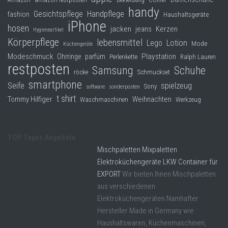
Bekleidung
handy
Gesichtspflege
Handpflege
fashion
Haushaltsgeräte
iPhone
hosen
jacken
jeans
Kerzen
Hygieneartikel
Körperpflege
lebensmittel
Lego
Lotion
Mode
Küchengeräte
Modeschmuck
Playstation
Ohrringe
parfüm
Perlenkette
Ralph Lauren
restposten
Samsung
Schuhe
röcke
Schmuckset
smartphone
Seife
spielzeug
Sony
software
sonderposten
t shirt
Tommy Hilfiger
Weihnachten
Waschmaschinen
Werkzeug
TOP Tages Angebote
Mischpaletten Mixpaletten
Elektroküchengeräte LKW Container für
EXPORT
Wir bieten Ihnen Mischpaletten
aus verschiedenen
Elektroküchengeräten Namhafter
Hersteller Made in Germany wie
Haushaltswaren, Küchenmaschinen,