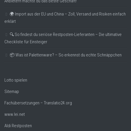
Anbietern machst du das beste Geschäft!
🌍 Import aus der EU und China – Zoll, Versand und Risiken einfach
erklärt
🔍 So findest du seriöse Restposten-Lieferanten – Die ultimative
Checkliste für Einsteiger
📦 Was ist Palettenware? – So erkennst du echte Schnäppchen
Lotto spielen
Sitemap
Fachübersetzungen – Translatio24.org
www.lei.net
Aldi Restposten