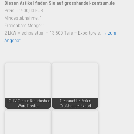
Dropshipping-Produkte
Diesen Artikel finden Sie auf grosshandel-zentrum.de
Preis: 11900,00 EUR
B2B Produkte
Mindestabnahme: 1
Grosshandel
Erreichbare Menge: 1
Amazon
2 LKW Mischpaletten – 13.500 Teile – Exportpreis:
→ zum
Angebot
Aldi
Lidl
Kostenlos verkaufen
Anmelden
Kostenlos Registrieren
Newsletter
LG TV Geräte Refurbished
Gebrauchte Reifen
Ware Posten
Großhandel Export