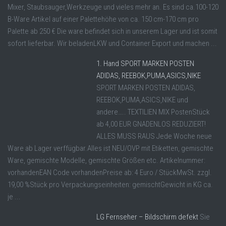
Mixer, Staubsauger,Werkzeuge und vieles mehr an. Es sind ca.100-120
B-Ware Artikel auf einer Palettehöhe von ca. 150 cm-170 cm pro
Palette ab 250 € Die ware befindet sich in unserem Lager und ist somit
sofort lieferbar. Wir beladenLKW und Container Export und machen ...
1. Hand SPORT MARKEN POSTEN
ADIDAS, REEBOK,PUMA,ASICS,NIKE
SPORT MARKEN POSTEN ADIDAS,
REEBOK,PUMA,ASICS,NIKE und
andere….. TEXTILIEN MIX PostenStück
ab 4,00 EUR GNADENLOS REDUZIERT!
ALLES MUSS RAUS Jede Woche neue
Ware ab Lager verffügbar.Alles ist NEU/OVP mit Etiketten, gemischte
Ware, gemischte Modelle, gemischte Größen etc. Artikelnummer:
vorhandenEAN Code vorhandenPreise ab: 4 Euro / StückMwSt. zzgl.
19,00 %Stück pro Verpackungseinheiten: gemischtGewicht in KG ca.
je ...
LG Fernseher – Bildschirm defekt
Sie