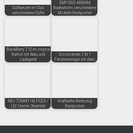
EMPORIO ARMANI
Duftkerzen im Glas
Badeshorts verschiedene
verschiedene Düfte
Modelle Restposten
BlackBerry Z10 im original
Karton mit Akku und
Grosshandel 2 IN 1
Ladegerät
Fensterreiniger mit Akku
NEU TOMMY HILFIGER /
Kraftwelle Werkzeug
LEE Herren Oberteile
Restposten