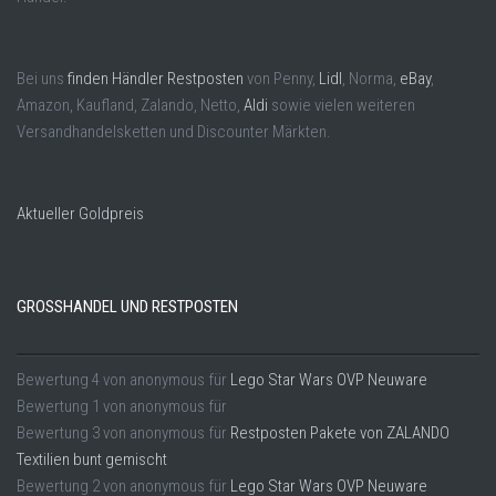
Bei uns
finden Händler Restposten
von Penny,
Lidl
, Norma,
eBay
,
Amazon, Kaufland, Zalando, Netto,
Aldi
sowie vielen weiteren
Versandhandelsketten und Discounter Märkten.
Aktueller Goldpreis
GROSSHANDEL UND RESTPOSTEN
Bewertung
4
von
anonymous
für
Lego Star Wars OVP Neuware
Bewertung
1
von
anonymous
für
Bewertung
3
von
anonymous
für
Restposten Pakete von ZALANDO
Textilien bunt gemischt
Bewertung
2
von
anonymous
für
Lego Star Wars OVP Neuware