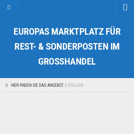
Startseite
EUROPAS MARKTPLATZ FÜR
Kategorien
Auto & Motorrad
REST- & SONDERPOSTEN IM
Drogerie & Tierbedarf
GROSSHANDEL
Fahrzeuge & Transport
Fashion & Mode
Garten & Werkzeug
HIER FINDEN SIE DAS ANGEBOT:
E ROLLER#
Geschäft, Büro & Schreibwaren
Geschenkartikel
Haushaltswaren
Handy und Smartphone
Kosmetik & Pflege