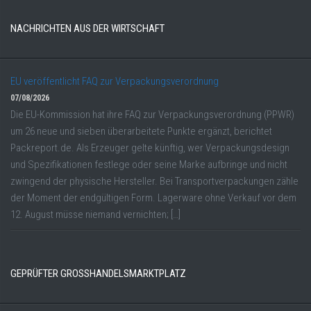
NACHRICHTEN AUS DER WIRTSCHAFT
EU veröffentlicht FAQ zur Verpackungsverordnung
07/08/2026
Die EU-Kommission hat ihre FAQ zur Verpackungsverordnung (PPWR)
um 26 neue und sieben überarbeitete Punkte ergänzt, berichtet
Packreport.de. Als Erzeuger gelte künftig, wer Verpackungsdesign
und Spezifikationen festlege oder seine Marke aufbringe und nicht
zwingend der physische Hersteller. Bei Transportverpackungen zähle
der Moment der endgültigen Form. Lagerware ohne Verkauf vor dem
12. August müsse niemand vernichten; […]
GEPRÜFTER GROSSHANDELSMARKTPLATZ