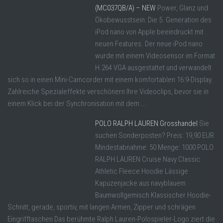
(MC037QB/A) – NEW
Power, Glanz und
Ökobewusstsein: Die 5. Generation des
iPod nano von Apple beeindruckt mit
neuen Features. Der neue iPod nano
wurde mit einem Videosensor im Format
H.264 VGA ausgestattet und verwandelt
sich so in einen Mini-Camcorder mit einem komfortablen 16:9-Display.
Zahlreiche Spezialeffekte verschönern Ihre Videoclips, bevor sie in
einem Klick bei der Synchronisation mit dem ...
POLO RALPH LAUREN Grosshandel
Sie
suchen Sonderposten? Preis: 19,90 EUR
Mindestabnahme: 50 Menge: 1000 POLO
RALPH LAUREN Cruise Navy Classic
Athletic Fleece Hoodie Lässige
Kapuzenjacke aus navyblauem
Baumwollgemisch Klassischer Hoodie-
Schnitt, gerade, sportiv, mit langen Armen, Zipper und schrägen
Eingrifftaschen Das berühmte Ralph Lauren-Polospieler-Logo ziert die