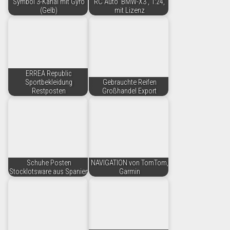
Symbol 3-Kanal mit Gyro
RC Auto 'BMW-X3', 1:24,
(Gelb)
mit Lizenz
ERREA Republic
Sportbekleidung
Gebrauchte Reifen
Restposten
Großhandel Export
Schuhe Posten
NAVIGATION von TomTom,
Stocklotsware aus Spanien
Garmin