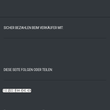
SICHER BEZAHLEN BEIM VERKÄUFER MIT:
DIESE SEITE FOLGEN ODER TEILEN:
112.22k
522.14k
184.48k
342.42k