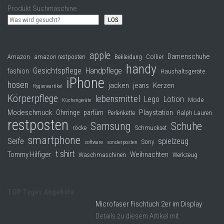
Produkt Suchmaschine
LOS
apple
Damenschuhe
Collier
Amazon
amazon restposten
Bekleidung
handy
Gesichtspflege
Handpflege
fashion
Haushaltsgeräte
iPhone
hosen
jacken
jeans
Kerzen
Hygieneartikel
Körperpflege
lebensmittel
Lego
Lotion
Mode
Küchengeräte
Modeschmuck
Playstation
Ohrringe
parfüm
Perlenkette
Ralph Lauren
restposten
Samsung
Schuhe
röcke
Schmuckset
smartphone
Seife
spielzeug
Sony
software
sonderposten
t shirt
Tommy Hilfiger
Weihnachten
Waschmaschinen
Werkzeug
TOP Tages Angebote
Microfaser Fischtuch 2er im Display
Details zu diesem Artikel mit