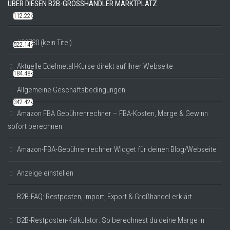
ÜBER DIESEN B2B-GROSSHÄNDLER MARKTPLATZ
112.22k
#20780 (kein Titel)
522.14k
Aktuelle Edelmetall-Kurse direkt auf Ihrer Webseite
184.48k
Allgemeine Geschäftsbedingungen
342.42k
Amazon FBA Gebührenrechner – FBA-Kosten, Marge & Gewinn
sofort berechnen
Amazon-FBA-Gebührenrechner Widget für deinen Blog/Webseite
Anzeige einstellen
B2B-FAQ: Restposten, Import, Export & Großhandel erklärt
B2B-Restposten-Kalkulator: So berechnest du deine Marge in