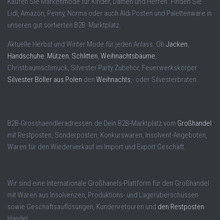
Kaufen Sie Markenmode für Kinder, Damen und Herren. Finden Sie
Lidl, Amazon, Penny, Norma oder auch Aldi Posten und Palettenware in
unseren gut sortierten B2B Marktplatz.
Aktuelle Herbst und Winter Mode für jeden Anlass. Ob
Jacken
,
Handschuhe
,
Mützen
,
Schlitten
,
Weihnachtsbäume
,
Christbaumschmuck, Silvester Party Zubehör, Feuerwerkskörper
Silvester Böller aus Polen
den
Weihnachts
,- oder Silvesterbraten.
B2B-Grosshaendleradressen.de Dein B2B-Marktplatz vom
Großhandel
mit Restposten, Sonderposten, Konkurswaren, Insolvent-Angeboten,
Waren für den Wiederverkauf im Import und Export Geschäft.
Wir sind eine Internationale Großhanels-Plattform für den Großhandel
mit Waren aus Insolvenzen, Produktions- und Lagerüberschüssen
sowie Geschäftsauflösungen, Kundenretouren und
den Restposten
Handel.