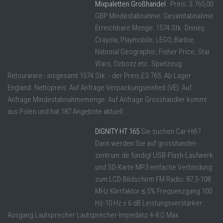
Mixpaletten Großhandel
Preis: 3.765,00
GBP Mindestabnahme: Gesamtabnahme
Erreichbare Menge: 1574 Stk. Disney,
Crayola, Playmobile, LEGO, Barbie,
National Geographic, Fisher Price, Star
Wars, Ozbozz etc. Spielzeug
Retourware - insgesamt 1574 Stk. - der Preis £3.765. Ab Lager
England. Nettopreis: Auf Anfrage Verpackungseinheit (VE): Auf
Anfrage Mindestabnahmemenge: Auf Anfrage Grosshändler kommt
aus Polen und hat 187 Angebote aktuell ...
DIGNITY HT 165
Sie suchen Car-Hifi?
Dann werden Sie auf grosshandel-
zentrum.de fündig! USB-Flash-Laufwerk
und SD-Karte MP3 einfache Verbindung
zum LCD-Bildschirm FM Radio: 87,5-108
MHz Klirrfaktor ≤ 5% Frequenzgang 100
Hz-10 Hz ± 6 dB Leistungsverstärker:
Ausgang Lautsprecher Lautsprecher-Impedanz 4-8 Ω Max.