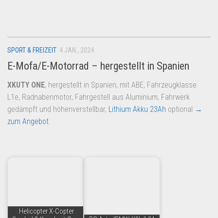
Dropshipping-Produkte
B2B Produkte
Grosshandel
SPORT & FREIZEIT
4 JAN., 2024
Amazon
E-Mofa/E-Motorrad – hergestellt in Spanien
Aldi
XKUTY ONE
, hergestellt in Spanien, mit ABE, Fahrzeugklasse
Lidl
L1e, Radnabenmotor, Fahrgestell aus Aluminium, Fahrwerk
Kostenlos verkaufen
gedämpft und höhenverstellbar,
Lithium Akku 23Ah
optional
→
zum Angebot
Anmelden
Kostenlos Registrieren
Newsletter
Helicopter X-Copter