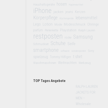
hosen
Haushaltsgeräte
Hygieneartikel
iPhone
jacken
jeans
Kerzen
Körperpflege
lebensmittel
Küchengeräte
Lego
Lotion
Modeschmuck
Mode
Ohrringe
Playstation
parfüm
Perlenkette
Ralph Lauren
restposten
Samsung
röcke
Schuhe
Seife
Schmuckset
smartphone
Sony
software
sonderposten
t shirt
spielzeug
Tommy Hilfiger
Weihnachten
Waschmaschinen
Werkzeug
TOP Tages Angebote
RALPH LAUREN
JACKETS FOR
MEN –
Wholesale