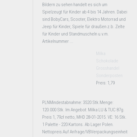
Bildern zu sehen handelt es sich um
Spielzeugt für Kinder ab 4 bis 14 Jahren. Dabei
sind BobyCars, Scooter, Elektro Motorrad und
Jeep für Kinder, Spiele für draußen z.b. Zelte
für Kinder und Standmuscheln u.v.m.
Artikelnummer ...
Milka
Schokolade
Grosshandel
Sonderposten
Preis: 1,79
PLNMindestabnahme: 3520 Stk.Menge:
120.000 Stk. Im Angebot: Milka LU & TUC 87g.
Preis 1, 79zł netto, MHD 28-01-2015. VE: 16 Stk.
1 Palette - 220 Kartons. Ab Lager Polen.
Nettopreis:Auf Anfrage/VBVerpackungseinheit