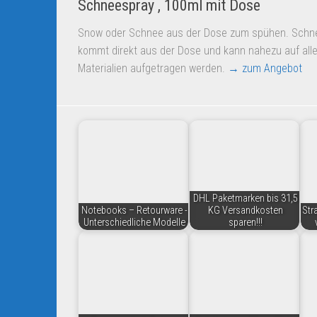
Schneespray , 100ml mit Dose
Snow oder Schnee aus der Dose zum spühen. Schn
kommt direkt aus der Dose und kann nahezu auf all
Materialien aufgetragen werden.
→ zum Angebot
DHL Paketmarken bis 31,5
Notebooks – Retourware -
KG Versandkosten
Str
Unterschiedliche Modelle
sparen!!!