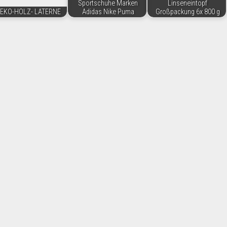
Sportschuhe Marken
Linseneintopf
EKO-HOLZ- LATERNE
Adidas Nike Puma
Großpackung 6x 800 g