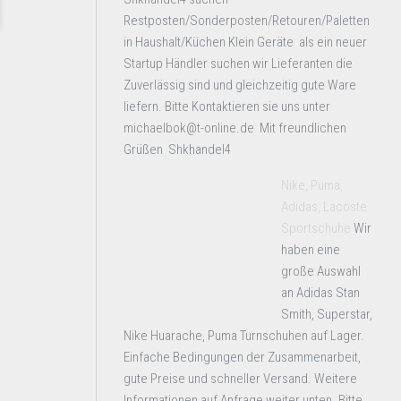
Restposten/Sonderposten/Retouren/Paletten
in Haushalt/Küchen Klein Geräte als ein neuer
Startup Händler suchen wir Lieferanten die
Zuverlässig sind und gleichzeitig gute Ware
liefern. Bitte Kontaktieren sie uns unter
michaelbok@t-online.de Mit freundlichen
Grüßen Shkhandel4
Nike, Puma,
Adidas, Lacoste
Sportschuhe
Wir
haben eine
große Auswahl
an Adidas Stan
Smith, Superstar,
Nike Huarache, Puma Turnschuhen auf Lager.
Einfache Bedingungen der Zusammenarbeit,
gute Preise und schneller Versand. Weitere
Informationen auf Anfrage weiter unten. Bitte