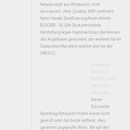
Naturprodukt aus Wildwuchs, nicht
desodoriert, ohne Zusätze, NOP-zertfiziert,
fairer Handel Zertifizierung/Kontrollstelle
ECOCERT - DE-024-Ökokontrollstelle
Herstellung Argan-Hautöl wird aus den Kernen
des Arganbaum gewonnen, der weltweit nur im
Südwesten Marokkos wächst und von der
UNESCO ...
ungeprüfte
Spielzeug
Retouren vom
deutschen
Discounter
Dieser
Discounter
Spielzeug Retouiren Posten wurde nicht
geprüft oder das beste entfernt. Alles
garantiert ungeprüfte Ware. Wir auf den