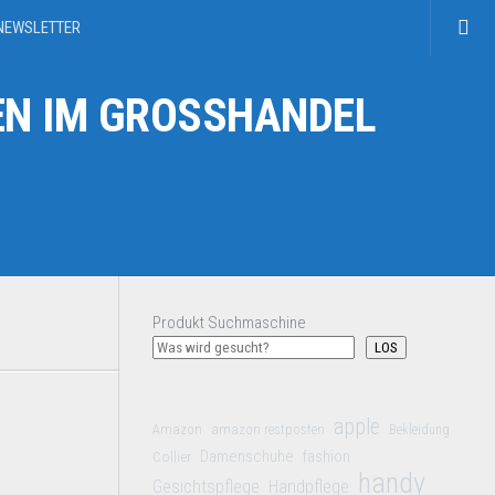
NEWSLETTER
N IM GROSSHANDEL
Produkt Suchmaschine
LOS
apple
Amazon
amazon restposten
Bekleidung
Damenschuhe
Collier
fashion
handy
Gesichtspflege
Handpflege