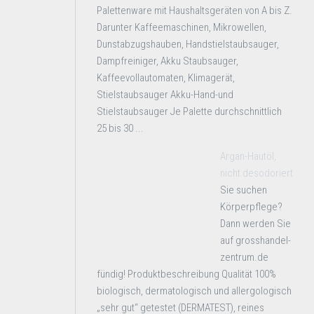
Palettenware mit Haushaltsgeräten von A bis Z.
Darunter Kaffeemaschinen, Mikrowellen,
Dunstabzugshauben, Handstielstaubsauger,
Dampfreiniger, Akku Staubsauger,
Kaffeevollautomaten, Klimagerät,
Stielstaubsauger Akku-Hand-und
Stielstaubsauger Je Palette durchschnittlich
25 bis 30 ...
Argan-Hautöl,
nicht desodoriert
Sie suchen
Körperpflege?
Dann werden Sie
auf grosshandel-
zentrum.de
fündig! Produktbeschreibung Qualität 100%
biologisch, dermatologisch und allergologisch
„sehr gut“ getestet (DERMATEST), reines