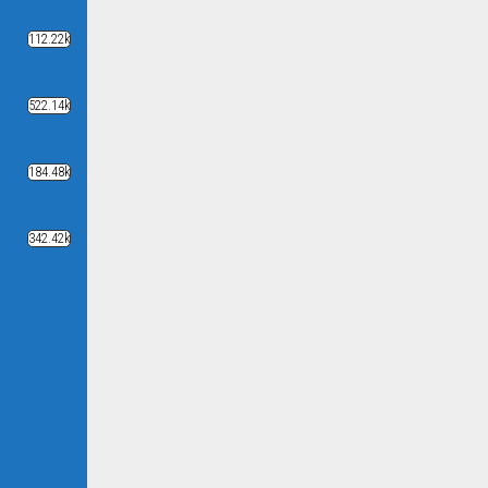
112.22k
522.14k
184.48k
342.42k