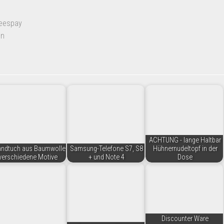
eespay
en
ACHTUNG - lange Haltbar
andtuch aus Baumwolle,
Samsung-Telefone S7, S8
Hühnernudeltopf in der
verschiedene Motive
+ und Note 4
Dose
Discounter Ware