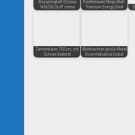
Boxspringbett Octavia
Palettenware Mega Watt -
140x200 Stoff creme
Premium Energy Drink
D
Tannenbaum 150 cm, mit
Weihnachten große Metall
Schnee bedeckt
Dose Keksdose Eisbär