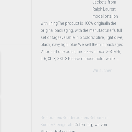
Jackets from
Ralph Lauren:
model ortalion
with liningThe product is 100% originalIn the
original packaging, with the manufacturer's full
set of tagsavailable in 5 colors: olive, light olive,
black, navy, light blue We sell them in packages
21 pcs of one color, mix sizes in box: S-3, M-6,
L-6, XL-3, XXL-3 Please choose color while ...
Wir suchen
Restposten/Sonderposten/Retouren in
Küche/Kleingeräte
Guten Tag, wir von
Shkhandel4 suchen