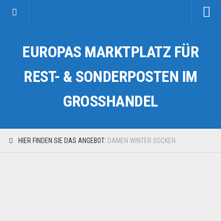
Startseite
EUROPAS MARKTPLATZ FÜR
Kategorien
Auto & Motorrad
REST- & SONDERPOSTEN IM
Drogerie & Tierbedarf
GROSSHANDEL
Fahrzeuge & Transport
Fashion & Mode
Garten & Werkzeug
HIER FINDEN SIE DAS ANGEBOT:
DAMEN WINTER SOCKEN
Geschäft, Büro & Schreibwaren
Geschenkartikel
Haushaltswaren
Handy und Smartphone
Kosmetik & Pflege