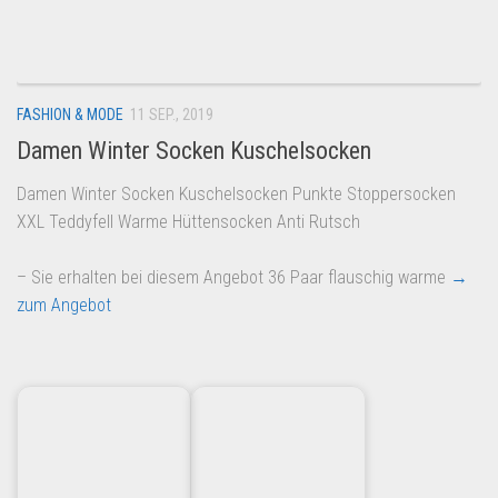
Dropshipping-Produkte
B2B Produkte
Grosshandel
FASHION & MODE
11 SEP., 2019
Amazon
Damen Winter Socken Kuschelsocken
Aldi
Damen Winter Socken Kuschelsocken Punkte Stoppersocken
Lidl
XXL Teddyfell Warme Hüttensocken Anti Rutsch
Kostenlos verkaufen
– Sie erhalten bei diesem Angebot 36 Paar flauschig warme
→
Anmelden
zum Angebot
Kostenlos Registrieren
Newsletter