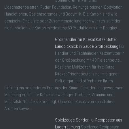
Sonnencreme, Parfüms,
Lidschattenpaletten, Puder, Foundation, Reinungslotionen, Bodylotion,
Handlotionen, Gesichtscremes und Bodymilk. Die Kartoin sind wild
gemischt. Eine Liste oder Zusammenstellung nach wunsch ist leider
nicht möglich. Je Karton mindestens 60 Produkte aus der Douglas ...
Großhändler für Kitekat Katzenfutter
Landpicknick in Sauce Großpackung
Für
Händler und Fachhändler, Katzenfutter in
der Großpackung mit 48 Fleischbeutel.
Köstliche Mahlzeiten für Ihre Katze
Kitekat Frischebeutel sind im eigenen
Saft gegart und offenbaren Ihrem
Liebling ein besonderes Erlebnis der Sinne. Dank der ausgewogenen
Mischung erhält Ihre Katze alle wichtigen Proteine, Vitamine und
Mineralstoffe, die sie benötigt. Ohne den Zusatz von künstlichen
Aromen sowie ...
Spielzeuge Sonder,- u. Restposten aus
Lagerräumung
Spielzeug Restposten