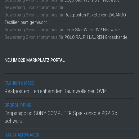
Bewertung
4
von
anonymous
für
Lego Star Wars OVP Neuware
Bewertung
1
von
anonymous
für
Bewertung
3
von
anonymous
für
Restposten Pakete von ZALANDO
Textilien bunt gemischt
Bewertung
2
von
anonymous
für
Lego Star Wars OVP Neuware
Bewertung
3
von
anonymous
für
POLO RALPH LAUREN Grosshandel
NEU IM B2B MARKPLATZ PORTAL
FASHION & MODE
Restposten Herrenhemden Baumwolle neu OVP
DROPSHIPPING
Dropshipping SONY COMPUTER Spielkonsole PSP Go
schwarz
HAUSHALTSWAREN