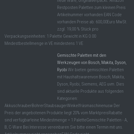
neue Ware, originalverpackt. Amazon
Restposten Paletten zum kleinen Preis
Artikelnummer vorhanden EAN Code
vorhanden Preise ab: 600,00Euro MwSt.
zzgl. 19,00 % Stück pro
Verpackungseinheiten: 1 Palette Gewicht in KG 0.00
Mindestbestellmenge in VE mindestens 1 VE
Gemischte Paletten mit den
Werkzeugen von Bosch, Makita, Dyson,
Ryobi
Wir bieten gemischten Paletten
mit Haushaltswarenvon Bosch, Makita,
Dyson, Ryobi, Siemens, AEG uvm. Dies
sind aktuelle Produkte aus folgenden
Kategorien:
AkkuschrauberBohrerStaubsaugerWinkelfräsmaschinenusw Der
Preis der angebotenen Produkte liegt 20% vom MarktpreisRabatte
sind verfügbar!eine Mindestmenge = 1 PaletteGemischte Paletten - A,
B, C-Ware Bei Interesse vereinbaren Sie bitte einen Termin mit uns.