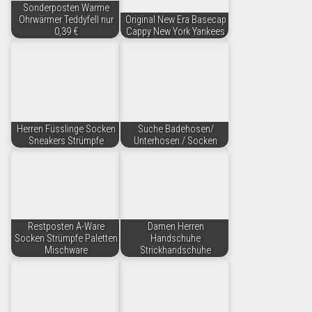
Sonderposten Warme
Ohrwärmer Teddyfell nur
Original New Era Basecap
0,39 €
Cappy New York Yankees
Herren Füsslinge Socken
Suche Badehosen/
Sneakers Strümpfe
Unterhosen / Socken
Restposten A-Ware
Damen Herren
Socken Strümpfe Paletten
Handschuhe
Mischware
Strickhandschuhe