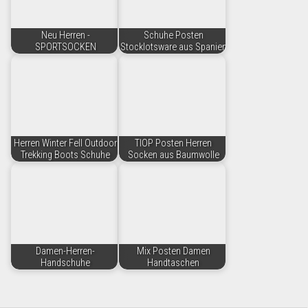
Neu Herren -
Schuhe Posten
SPORTSOCKEN
Stocklotsware aus Spanien
Herren Winter Fell Outdoor
TIOP Posten Herren
Trekking Boots Schuhe
Socken aus Baumwolle
Damen-Herren-
Mix Posten Damen
Handschuhe
Handtaschen