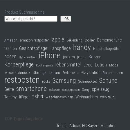
Produkt Suchmaschine
LOS
apple
Damenschuhe
Collier
Amazon
amazon restposten
Bekleidung
handy
Gesichtspflege
Handpflege
fashion
Haushaltsgeräte
iPhone
hosen
jacken
jeans
Kerzen
Hygieneartikel
Körperpflege
lebensmittel
Lego
Lotion
Mode
Küchengeräte
Modeschmuck
Playstation
Ohrringe
parfüm
Perlenkette
Ralph Lauren
restposten
Samsung
Schuhe
röcke
Schmuckset
smartphone
Seife
spielzeug
Sony
software
sonderposten
t shirt
Tommy Hilfiger
Weihnachten
Waschmaschinen
Werkzeug
TOP Tages Angebote
Original Adidas FC Bayern München