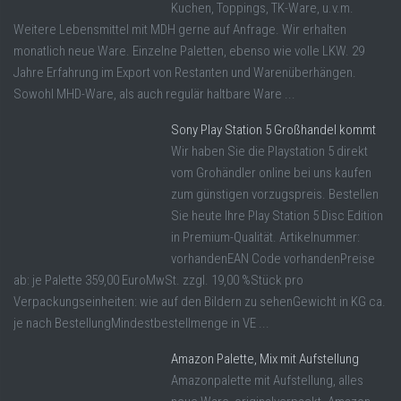
Kuchen, Toppings, TK-Ware, u.v.m.
Weitere Lebensmittel mit MDH gerne auf Anfrage. Wir erhalten
monatlich neue Ware. Einzelne Paletten, ebenso wie volle LKW. 29
Jahre Erfahrung im Export von Restanten und Warenüberhängen.
Sowohl MHD-Ware, als auch regulär haltbare Ware ...
Sony Play Station 5 Großhandel kommt
Wir haben Sie die Playstation 5 direkt
vom Grohändler online bei uns kaufen
zum günstigen vorzugspreis. Bestellen
Sie heute Ihre Play Station 5 Disc Edition
in Premium-Qualität. Artikelnummer:
vorhandenEAN Code vorhandenPreise
ab: je Palette 359,00 EuroMwSt. zzgl. 19,00 %Stück pro
Verpackungseinheiten: wie auf den Bildern zu sehenGewicht in KG ca.
je nach BestellungMindestbestellmenge in VE ...
Amazon Palette, Mix mit Aufstellung
Amazonpalette mit Aufstellung, alles