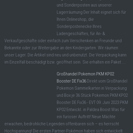
und Sonderposten aus unserer
Lagerräumung Der Inhalt eignet sich für
Ihren Onlineshop, die
Sonderpostenecke Ihres
Ladengeschäftes, für An- &
Verkaufgeschäfte oder einfach zum Verschenken an Freunde und
Bekannte oder zur Weitergabe an den Kindergarten. Wir räumen
unser Lager. Die Artikel sind neu und unbenutzt. Die Verpackung kann
im Einzelfall beschädigt bzw. geöffnet sein. Sie erhalten ein Paket ...
Großhandel Pokemon PKM KP02
Booster DE Fix36
Direkt vom Großhandel
Pokemon Sammelkarten in Verpackung
und Box je 36 Stück Pokemon PKM KP02
Booster DE Fix36 - EVT 09. Juni 2023 PKM
KP02 Entwickl. in Paldea Boost Was für
ein furioser Auftritt! Neue Mächte
erwachen, bedrohliche Legenden offenbaren sich – es herrscht
Hochspannung! Die ersten Partner-Pokémon haben sich entwickelt