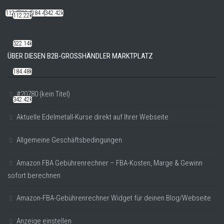
112.22k
522.14k
184.48k
342.42k
112.22k
522.14k
ÜBER DIESEN B2B-GROSSHÄNDLER MARKTPLATZ
184.48k
#20780 (kein Titel)
342.42k
Aktuelle Edelmetall-Kurse direkt auf Ihrer Webseite
Allgemeine Geschäftsbedingungen
Amazon FBA Gebührenrechner – FBA-Kosten, Marge & Gewinn
sofort berechnen
Amazon-FBA-Gebührenrechner Widget für deinen Blog/Webseite
Anzeige einstellen