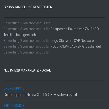
GROSSHANDEL UND RESTPOSTEN
Bewertung
1
von
anonymous
für
Bewertung
3
von
anonymous
für
Restposten Pakete von ZALANDO
Textilien bunt gemischt
Bewertung
2
von
anonymous
für
Lego Star Wars OVP Neuware
Bewertung
3
von
anonymous
für
POLO RALPH LAUREN Grosshandel
Bewertung
3
von
anonymous
für
NEU IM B2B MARKPLATZ PORTAL
DROPSHIPPING
Dropshipping Nokia X6 16 GB – schwarz/rot
B2B PRODUKTE