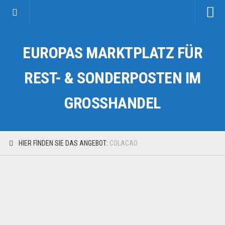
Startseite
EUROPAS MARKTPLATZ FÜR
Kategorien
Auto & Motorrad
REST- & SONDERPOSTEN IM
Drogerie & Tierbedarf
GROSSHANDEL
Fahrzeuge & Transport
Fashion & Mode
Garten & Werkzeug
HIER FINDEN SIE DAS ANGEBOT:
COLACAO
Geschäft, Büro & Schreibwaren
Geschenkartikel
Haushaltswaren
Handy und Smartphone
Kosmetik & Pflege