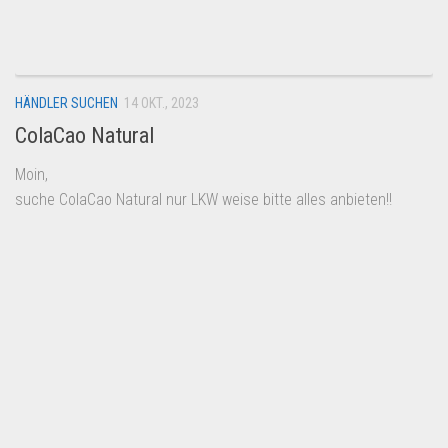
Dropshipping-Produkte
B2B Produkte
Grosshandel
HÄNDLER SUCHEN
14 OKT., 2023
Amazon
ColaCao Natural
Aldi
Moin,
Lidl
suche ColaCao Natural nur LKW weise bitte alles anbieten!!
Kostenlos verkaufen
Anmelden
Kostenlos Registrieren
Newsletter