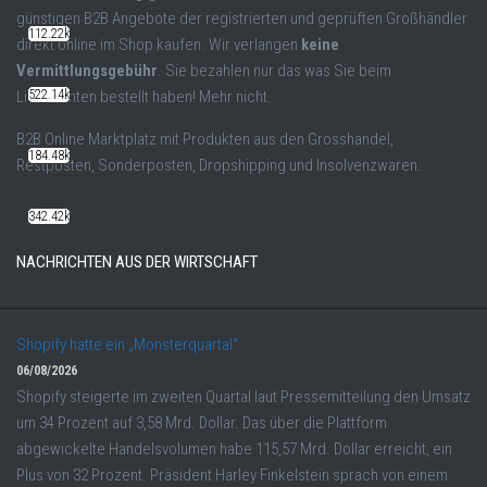
günstigen B2B Angebote der registrierten und geprüften Großhändler
112.22k
direkt online im Shop kaufen. Wir verlangen
keine
Vermittlungsgebühr
. Sie bezahlen nur das was Sie beim
Lieferranten bestellt haben! Mehr nicht.
522.14k
B2B Online Marktplatz mit Produkten aus den Grosshandel,
184.48k
Restposten, Sonderposten, Dropshipping und Insolvenzwaren.
342.42k
NACHRICHTEN AUS DER WIRTSCHAFT
Shopify hatte ein „Monsterquartal“
06/08/2026
Shopify steigerte im zweiten Quartal laut Pressemitteilung den Umsatz
um 34 Prozent auf 3,58 Mrd. Dollar. Das über die Plattform
abgewickelte Handelsvolumen habe 115,57 Mrd. Dollar erreicht, ein
Plus von 32 Prozent. Präsident Harley Finkelstein sprach von einem