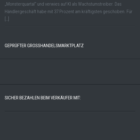
„Monsterquartal“ und verwies auf KI als Wachstumstreiber. Das
Händlergeschäft habe mit 37 Prozent am kräftigsten geschoben. Für
[…]
GEPRÜFTER GROSSHANDELSMARKTPLATZ
SICHER BEZAHLEN BEIM VERKÄUFER MIT: