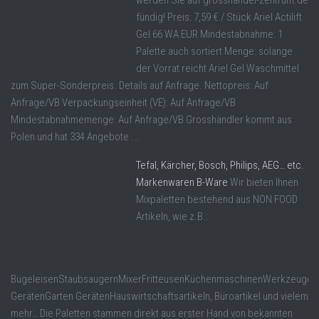
fündig! Preis: 7,59 € / Stück Ariel Actilift
Gel 66 WA EUR Mindestabnahme: 1
Palette auch sortiert Menge: solange
der Vorrat reicht Ariel Gel Waschmittel
zum Super-Sonderpreis. Details auf Anfrage. Nettopreis: Auf
Anfrage/VB Verpackungseinheit (VE): Auf Anfrage/VB
Mindestabnahmemenge: Auf Anfrage/VB Grosshändler kommt aus
Polen und hat 334 Angebote ...
Tefal, Kärcher, Bosch, Philips, AEG… etc.
Markenwaren B-Ware
Wir bieten Ihnen
Mixpaletten bestehend aus NON FOOD
Artikeln, wie z.B.:
BügeleisenStaubsaugernMixerFritteusenKüchenmaschinenWerkzeugen
GerätenGarten GerätenHauswirtschaftsartikeln, Büroartikel und vielem
mehr… Die Paletten stammen direkt aus erster Hand von bekannten