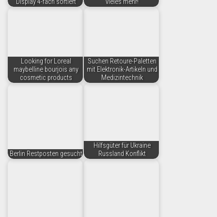
Display 4-fach sortiert
vieles mehr!
Looking for Loreal
Suchen Retoure-Paletten
maybelline bourjois any
mit Elektronik-Artikeln und
cosmetic products
Medizintechnik
Hilfsgüter für Ukraine
Berlin Restposten gesucht
Russland Konflikt