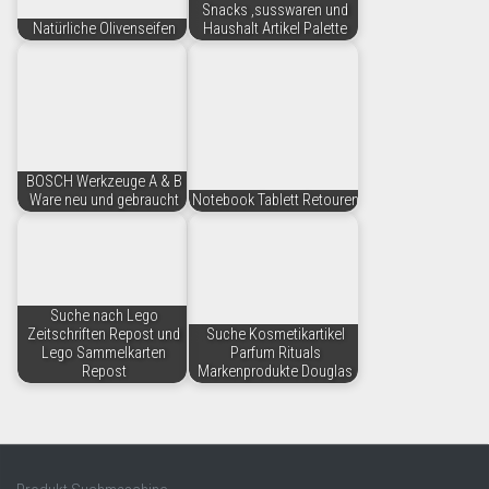
Snacks ,susswaren und
Natürliche Olivenseifen
Haushalt Artikel Palette
BOSCH Werkzeuge A & B
Ware neu und gebraucht
Notebook Tablett Retouren
Suche nach Lego
Zeitschriften Repost und
Suche Kosmetikartikel
Lego Sammelkarten
Parfum Rituals
Repost
Markenprodukte Douglas