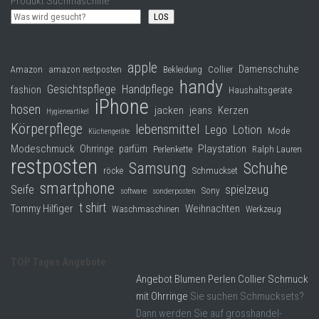
Produkt Suchmaschine
LOS
apple
Damenschuhe
Collier
Amazon
amazon restposten
Bekleidung
handy
Gesichtspflege
Handpflege
fashion
Haushaltsgeräte
iPhone
hosen
jacken
jeans
Kerzen
Hygieneartikel
Körperpflege
lebensmittel
Lego
Lotion
Mode
Küchengeräte
Modeschmuck
Playstation
Ohrringe
parfüm
Perlenkette
Ralph Lauren
restposten
Samsung
Schuhe
röcke
Schmuckset
smartphone
Seife
spielzeug
Sony
software
sonderposten
t shirt
Tommy Hilfiger
Weihnachten
Waschmaschinen
Werkzeug
TOP Tages Angebote
Angebot Blumen Perlen Collier Schmuck
mit Ohrringe
Sie suchen Schmucksets?
Dann werden Sie auf grosshandel-