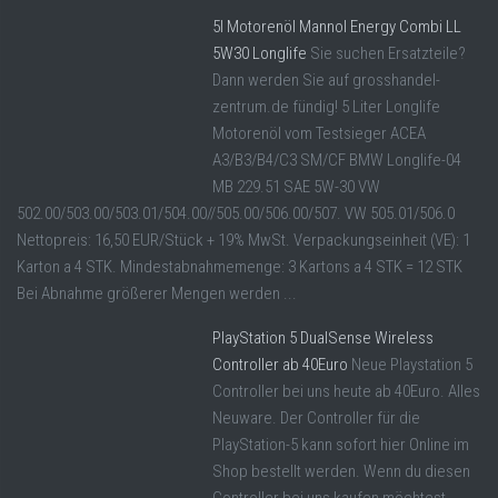
5l Motorenöl Mannol Energy Combi LL
5W30 Longlife
Sie suchen Ersatzteile?
Dann werden Sie auf grosshandel-
zentrum.de fündig! 5 Liter Longlife
Motorenöl vom Testsieger ACEA
A3/B3/B4/C3 SM/CF BMW Longlife-04
MB 229.51 SAE 5W-30 VW
502.00/503.00/503.01/504.00//505.00/506.00/507. VW 505.01/506.0
Nettopreis: 16,50 EUR/Stück + 19% MwSt. Verpackungseinheit (VE): 1
Karton a 4 STK. Mindestabnahmemenge: 3 Kartons a 4 STK = 12 STK
Bei Abnahme größerer Mengen werden ...
PlayStation 5 DualSense Wireless
Controller ab 40Euro
Neue Playstation 5
Controller bei uns heute ab 40Euro. Alles
Neuware. Der Controller für die
PlayStation-5 kann sofort hier Online im
Shop bestellt werden. Wenn du diesen
Controller bei uns kaufen möchtest,