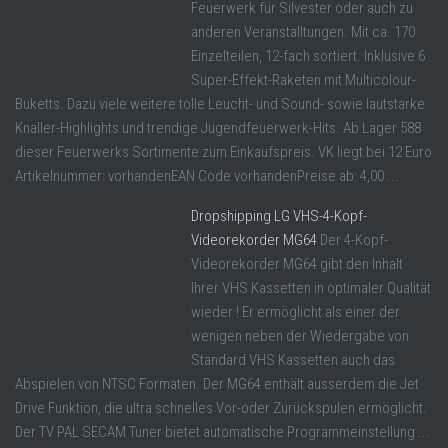
Feuerwerk für Silvester oder auch zu
anderen Veranstalltungen. Mit ca. 170
Einzelteilen, 12-fach sortiert. Inklusive 6
Super-Effekt-Raketen mit Multicolour-
Buketts. Dazu viele weitere tolle Leucht- und Sound- sowie lautstarke
Knaller-Highlights und trendige Jugendfeuerwerk-Hits. Ab Lager 588
dieser Feuerwerks Sortimente zum Einkaufspreis. VK liegt bei 12 Euro
Artikelnummer: vorhandenEAN Code vorhandenPreise ab: 4,00 ...
Dropshipping LG VHS-4-Kopf-
Videorekorder MG64
Der 4-Kopf-
Videorekorder MG64 gibt den Inhalt
Ihrer VHS Kassetten in optimaler Qualität
wieder ! Er ermöglicht als einer der
wenigen neben der Wiedergabe von
Standard VHS Kassetten auch das
Abspielen von NTSC Formaten. Der MG64 enthält ausserdem die Jet
Drive Funktion, die ultra schnelles Vor-oder Zurückspulen ermöglicht.
Der TV PAL SECAM Tuner bietet automatische Programmeinstellung ...