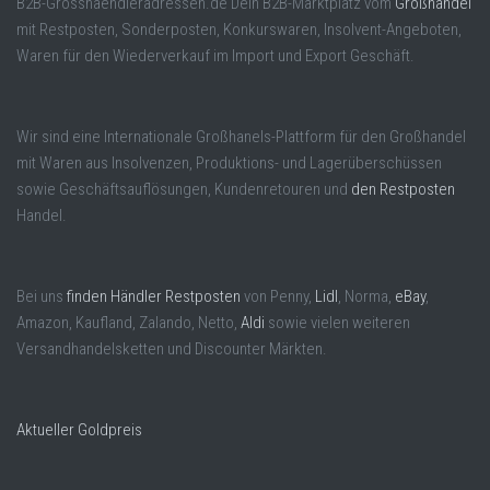
B2B-Grosshaendleradressen.de Dein B2B-Marktplatz vom
Großhandel
mit Restposten, Sonderposten, Konkurswaren, Insolvent-Angeboten,
Waren für den Wiederverkauf im Import und Export Geschäft.
Wir sind eine Internationale Großhanels-Plattform für den Großhandel
mit Waren aus Insolvenzen, Produktions- und Lagerüberschüssen
sowie Geschäftsauflösungen, Kundenretouren und
den Restposten
Handel.
Bei uns
finden Händler Restposten
von Penny,
Lidl
, Norma,
eBay
,
Amazon, Kaufland, Zalando, Netto,
Aldi
sowie vielen weiteren
Versandhandelsketten und Discounter Märkten.
Aktueller Goldpreis