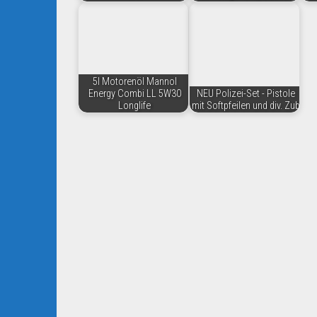
5l Motorenöl Mannol
Energy Combi LL 5W30
NEU Polizei-Set - Pistole
Longlife
mit Softpfeilen und div. Zub