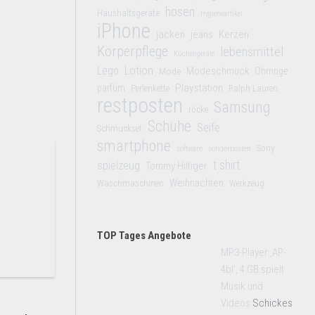
hosen
Haushaltsgeräte
Hygieneartikel
iPhone
jacken
jeans
Kerzen
Körperpflege
lebensmittel
Küchengeräte
Lego
Lotion
Modeschmuck
Mode
Ohrringe
Playstation
parfüm
Perlenkette
Ralph Lauren
restposten
Samsung
röcke
Schuhe
Seife
Schmuckset
smartphone
Sony
software
sonderposten
t shirt
spielzeug
Tommy Hilfiger
Weihnachten
Waschmaschinen
Werkzeug
TOP Tages Angebote
MP3-Player ‚AP-
4bl‘, 4 GB spielt
Musik und
Videos
Schickes