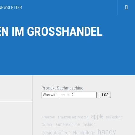
NEWSLETTER
N IM GROSSHANDEL
Produkt Suchmaschine
LOS
apple
Amazon
amazon restposten
Bekleidung
Damenschuhe
Collier
fashion
handy
Gesichtspflege
Handpflege