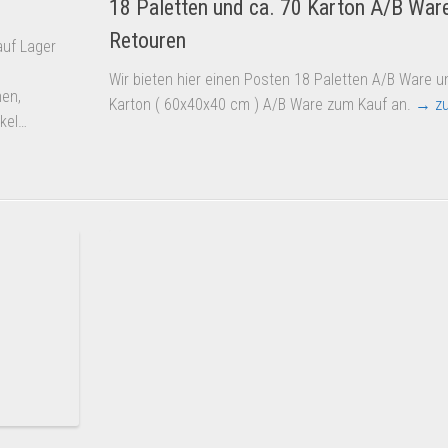
18 Paletten und ca. 70 Karton A/B War
Retouren
auf Lager
Wir bieten hier einen Posten 18 Paletten A/B Ware u
hen,
Karton ( 60x40x40 cm ) A/B Ware zum Kauf an.
→ zu
ikel…