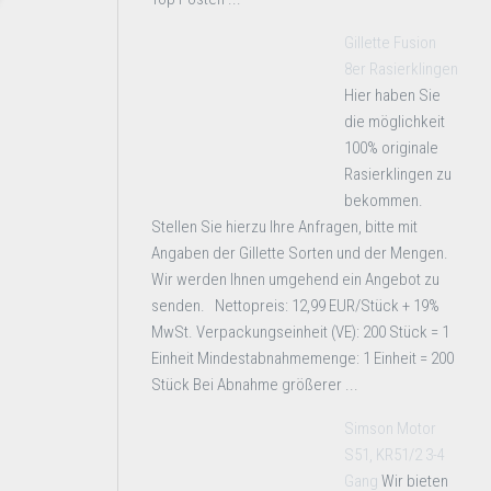
Gillette Fusion
8er Rasierklingen
Hier haben Sie
die möglichkeit
100% originale
Rasierklingen zu
bekommen.
Stellen Sie hierzu Ihre Anfragen, bitte mit
Angaben der Gillette Sorten und der Mengen.
Wir werden Ihnen umgehend ein Angebot zu
senden. Nettopreis: 12,99 EUR/Stück + 19%
MwSt. Verpackungseinheit (VE): 200 Stück = 1
Einheit Mindestabnahmemenge: 1 Einheit = 200
Stück Bei Abnahme größerer ...
Simson Motor
S51, KR51/2 3-4
Gang
Wir bieten