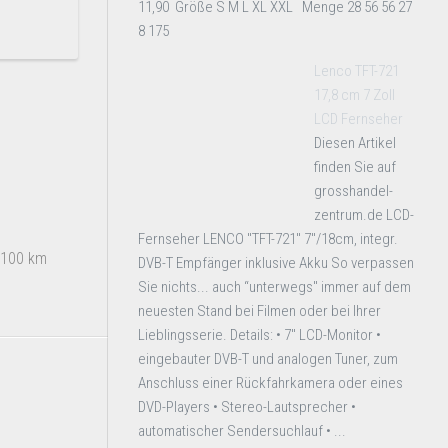
11,90 Größe S M L XL XXL Menge 28 56 56 27
8 175
Lenco TFT-721
17,8 cm 7 Zoll
LCD Fernseher
Diesen Artikel
finden Sie auf
grosshandel-
zentrum.de LCD-
Fernseher LENCO "TFT-721" 7"/18cm, integr.
0-100 km
DVB-T Empfänger inklusive Akku So verpassen
Sie nichts... auch “unterwegs" immer auf dem
neuesten Stand bei Filmen oder bei Ihrer
Lieblingsserie. Details: • 7" LCD-Monitor •
eingebauter DVB-T und analogen Tuner, zum
Anschluss einer Rückfahrkamera oder eines
DVD-Players • Stereo-Lautsprecher •
automatischer Sendersuchlauf • ...