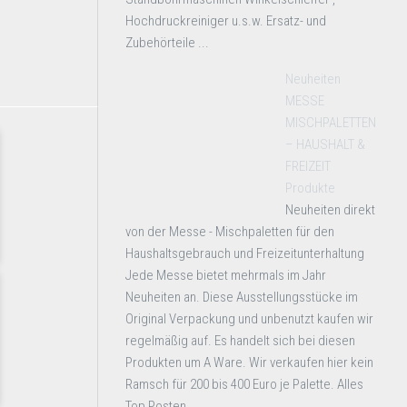
Hochdruckreiniger u.s.w. Ersatz- und
Zubehörteile ...
Neuheiten
MESSE
MISCHPALETTEN
– HAUSHALT &
FREIZEIT
Produkte
Neuheiten direkt
von der Messe - Mischpaletten für den
Haushaltsgebrauch und Freizeitunterhaltung
Jede Messe bietet mehrmals im Jahr
Neuheiten an. Diese Ausstellungsstücke im
Original Verpackung und unbenutzt kaufen wir
regelmäßig auf. Es handelt sich bei diesen
Produkten um A Ware. Wir verkaufen hier kein
Ramsch für 200 bis 400 Euro je Palette. Alles
Top Posten ...