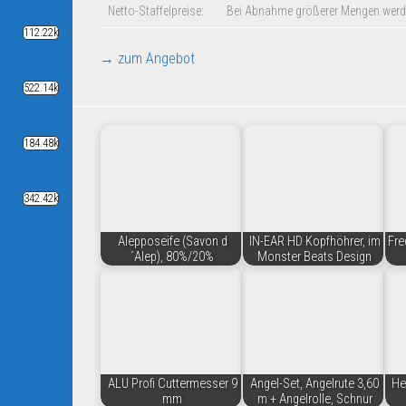
Netto-Staffelpreise:
Bei Abnahme größerer Mengen werd
112.22k
→ zum Angebot
522.14k
184.48k
342.42k
Alepposeife (Savon d
IN-EAR HD Kopfhöhrer, im
Fre
´Alep), 80%/20%
Monster Beats Design
ALU Profi Cuttermesser 9
Angel-Set, Angelrute 3,60
He
mm
m + Angelrolle, Schnur