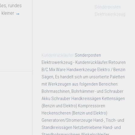
ßes, rundes
Sonderposten
n kleiner
→
Elektrowerkzeug
Kundenrückläufer
Sonderposten
Elektrowerkzeug - Kundenrückläufer/Retouren
B/C Mix Ware Handwerkzeuge Elektro / Benzin
Sägen, Es handelt sich um unsortierte Paletten
mit Werkzeugen aus folgenden Bereichen:
Bohrmaschinen, Bohrhämmer- und Schrauber
Akku Schrauber Handkreissägen Kettensägen
(Benzin und Elektro) Kompressoren
Heckenscheren (Benzin und Elektro)
Generatoren/Stromerzeuge Hand-, Tisch- und
Standkreissägen Netzbetriebene Hand- und
Standbohrmaschinen Winkelschleifer ,