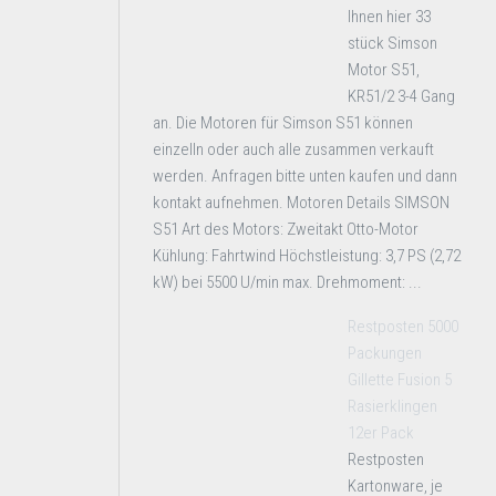
Ihnen hier 33
stück Simson
Motor S51,
KR51/2 3-4 Gang
an. Die Motoren für Simson S51 können
einzelln oder auch alle zusammen verkauft
werden. Anfragen bitte unten kaufen und dann
kontakt aufnehmen. Motoren Details SIMSON
S51 Art des Motors: Zweitakt Otto-Motor
Kühlung: Fahrtwind Höchstleistung: 3,7 PS (2,72
kW) bei 5500 U/min max. Drehmoment: ...
Restposten 5000
Packungen
Gillette Fusion 5
Rasierklingen
12er Pack
Restposten
Kartonware, je