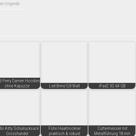
en folgende
d Perry Damen Hoodies
ohne Kapuzze
Led Birne 0,8 Watt
iPad2 3G 64 GB
llo Kitty Schulrucksack
Föhn Haartrockner
Cuttermesser mit
Grosshandel
praktisch & robust
Metallführung 18 mm