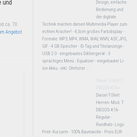
e und
Design, einfache
Bedienung und
die digitale
nd ca. 70
Technik machen diesen Multimedia-Player zum
echten Kracher! - 4,5cm großes Farbdisplay -
m Angebot
Formate: MP3, MP4, WMA, WAV, WMV, ASF, JPG,
GIF - 4 GB Speicher - ID-Tag und Titelanzeige -
USB 2.0 - eingebautes Diktiergerät - 3
sprachiges Menü - Equalizer - eingebauter Li-
Ion Akku - inkl. Ohrhörer ...
Diesel T-Shirt T-
DIEGOS-K16
-
Diesel T-Shirt
Herren- Mod. T-
DIEGOS-K16-
Regular-
Rundhals- Logo
Print- Kurzarm - 100% Baumwolle - Preis EUR