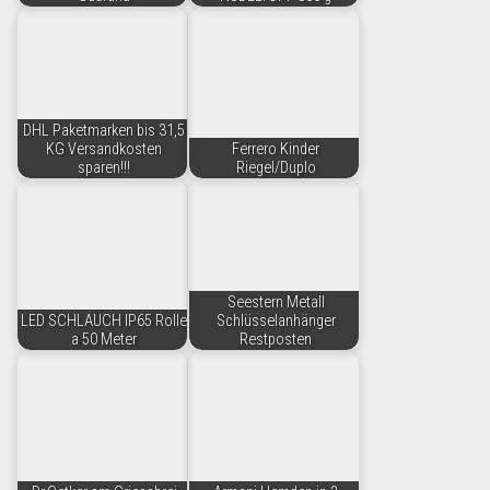
DHL Paketmarken bis 31,5
KG Versandkosten
Ferrero Kinder
sparen!!!
Riegel/Duplo
Seestern Metall
LED SCHLAUCH IP65 Rolle
Schlüsselanhänger
a 50 Meter
Restposten