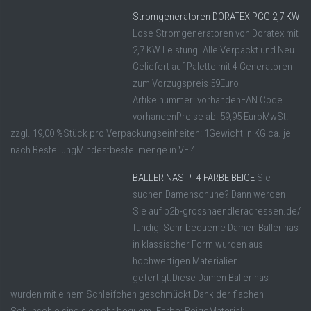
Stromgeneratoren DORATEX PGG 2,7 KW
Lose Stromgeneratoren von Doratex mit
2,7 KW Leistung. Alle Verpackt und Neu.
Geliefert auf Palette mit 4 Generatoren
zum Vorzugspreis 59Euro
Artikelnummer: vorhandenEAN Code
vorhandenPreise ab: 59,95 EuroMwSt.
zzgl. 19,00 %Stück pro Verpackungseinheiten: 1Gewicht in KG ca. je
nach BestellungMindestbestellmenge in VE 4
BALLERINAS PT4 FARBE BEIGE
Sie
suchen Damenschuhe? Dann werden
Sie auf b2b-grosshaendleradressen.de/
fündig! Sehr bequeme Damen Ballerinas
in klassischer Form wurden aus
hochwertigen Materialien
gefertigt.Diese Damen Ballerinas
wurden mit einem Schleifchen geschmückt.Dank der flachen