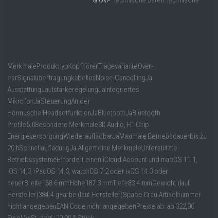
& OVP
Technische Daten Technische
MerkmaleProdukttypKopfhörerTragevarianteOver-
earSignalübertragungkabellosNoise-CancellingJa
AusstattungLautstärkeregelungJaIntegriertes
MikrofonJaSteuerungAn der
HörmuschelHeadsetfunktionJaBluetoothJaBluetooth
Profile5.0Besondere Merkmale3D Audio, H1 Chip
EnergieversorgungWiederaufladbarJaMaximale Betriebsdauerbis zu
20 hSchnellaufladungJa Allgemeine MerkmaleUnterstützte
BetriebssystemeErfordert einen iCloud Account und macOS 11.1,
iOS 14.3, iPadOS 14.3, watchOS 7.2 oder tvOS 14.3 oder
neuerBreite168.6 mmHöhe187.3 mmTiefe83.4 mmGewicht (laut
Hersteller)384.4 gFarbe (laut Hersteller)Space Grau Artikelnummer
nicht angegebenEAN Code nicht angegebenPreise ab: ab 322,00