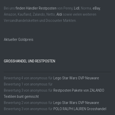
Bei uns
finden Händler Restposten
von Penny,
Lidl
, Norma,
eBay
,
Amazon, Kaufland, Zalando, Netto,
Aldi
sowie vielen weiteren
Versandhandelsketten und Discounter Märkten.
Aktueller Goldpreis
GROSSHANDEL UND RESTPOSTEN
Bewertung
4
von
anonymous
für
Lego Star Wars OVP Neuware
Bewertung
1
von
anonymous
für
Bewertung
3
von
anonymous
für
Restposten Pakete von ZALANDO
Textilien bunt gemischt
Bewertung
2
von
anonymous
für
Lego Star Wars OVP Neuware
Bewertung
3
von
anonymous
für
POLO RALPH LAUREN Grosshandel