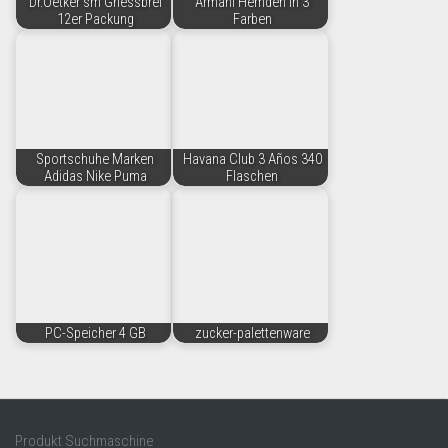
Dr.Oetker sm Griessbrei
Armani Hemden in 3
12er Packung
Farben
Sportschuhe Marken
Havana Club 3 Años 340
Adidas Nike Puma
Flaschen
PC-Speicher 4 GB
zucker-palettenware
Produkt Suchmaschine