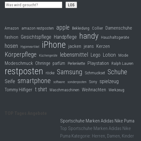
LOS
apple
Damenschuhe
Collier
Amazon
amazon restposten
Bekleidung
handy
Gesichtspflege
Handpflege
fashion
Haushaltsgeräte
iPhone
hosen
jacken
jeans
Kerzen
Hygieneartikel
Körperpflege
lebensmittel
Lego
Lotion
Mode
Küchengeräte
Modeschmuck
Playstation
Ohrringe
parfüm
Perlenkette
Ralph Lauren
restposten
Samsung
Schuhe
röcke
Schmuckset
smartphone
Seife
spielzeug
Sony
software
sonderposten
t shirt
Tommy Hilfiger
Weihnachten
Waschmaschinen
Werkzeug
TOP Tages Angebote
Sportschuhe Marken Adidas Nike Puma
Top Sportschuhe Marken Adidas Nike
Puma Kategorie: Herren, Damen, Kinder