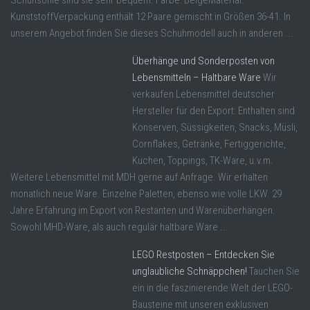
Schuhsohle sind sie sehr bequem. Farbe: BeigeMaterial:
KunststoffVerpackung enthält 12 Paare gemischt in Größen 36-41. In
unserem Angebot finden Sie dieses Schuhmodell auch in anderen ...
Überhänge und Sonderposten von
Lebensmitteln – Haltbare Ware
Wir
verkaufen Lebensmittel deutscher
Hersteller für den Export: Enthalten sind
Konserven, Süssigkeiten, Snacks, Müsli,
Cornflakes, Getränke, Fertiggerichte,
Kuchen, Toppings, TK-Ware, u.v.m.
Weitere Lebensmittel mit MDH gerne auf Anfrage. Wir erhalten
monatlich neue Ware. Einzelne Paletten, ebenso wie volle LKW. 29
Jahre Erfahrung im Export von Restanten und Warenüberhängen.
Sowohl MHD-Ware, als auch regulär haltbare Ware ...
LEGO Restposten – Entdecken Sie
unglaubliche Schnäppchen!
Tauchen Sie
ein in die faszinierende Welt der LEGO-
Bausteine mit unseren exklusiven