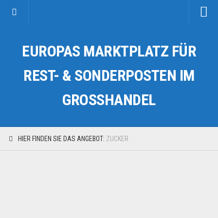
Startseite
EUROPAS MARKTPLATZ FÜR
Kategorien
Auto & Motorrad
REST- & SONDERPOSTEN IM
Drogerie & Tierbedarf
GROSSHANDEL
Fahrzeuge & Transport
Fashion & Mode
Garten & Werkzeug
HIER FINDEN SIE DAS ANGEBOT:
ZUCKER
Geschäft, Büro & Schreibwaren
Geschenkartikel
Haushaltswaren
Handy und Smartphone
Kosmetik & Pflege