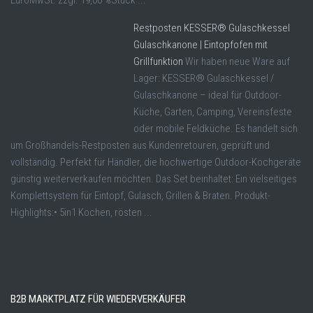
EuroMwSt. zzgl. 19,00 %Stück ...
Restposten KESSER® Gulaschkessel
Gulaschkanone | Eintopfofen mit
Grillfunktion
Wir haben neue Ware auf
Lager: KESSER® Gulaschkessel /
Gulaschkanone – ideal für Outdoor-
Küche, Garten, Camping, Vereinsfeste
oder mobile Feldküche. Es handelt sich
um Großhandels-Restposten aus Kundenretouren, geprüft und
vollständig. Perfekt für Händler, die hochwertige Outdoor-Kochgeräte
günstig weiterverkaufen möchten. Das Set beinhaltet: Ein vielseitiges
Komplettsystem für Eintopf, Gulasch, Grillen & Braten. Produkt-
Highlights:• 5in1 Kochen, rösten ...
B2B MARKTPLATZ FÜR WIEDERVERKÄUFER