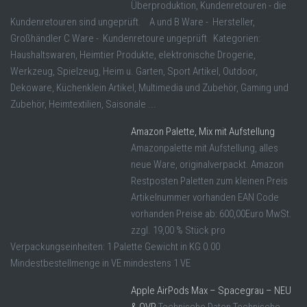
Überproduktion, Kundenretouren - die
Kundenretouren sind ungeprüft. A und B Ware - Hersteller,
Großhändler C Ware - Kundenretoure ungeprüft Kategorien:
Haushaltswaren, Heimtier Produkte, elektronische Drogerie,
Werkzeug, Spielzeug, Heim u. Garten, Sport Artikel, Outdoor,
Dekoware, Küchenklein Artikel, Multimedia und Zubehör, Gaming und
Zubehör, Heimtextilien, Saisonale ...
Amazon Palette, Mix mit Aufstellung
Amazonpalette mit Aufstellung, alles
neue Ware, originalverpackt. Amazon
Restposten Paletten zum kleinen Preis
Artikelnummer vorhanden EAN Code
vorhanden Preise ab: 600,00Euro MwSt.
zzgl. 19,00 % Stück pro
Verpackungseinheiten: 1 Palette Gewicht in KG 0.00
Mindestbestellmenge in VE mindestens 1 VE
Apple AirPods Max – Spacegrau – NEU