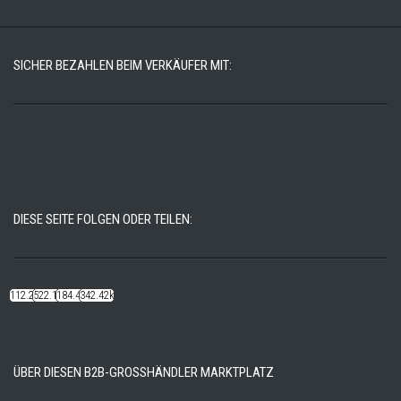
SICHER BEZAHLEN BEIM VERKÄUFER MIT:
DIESE SEITE FOLGEN ODER TEILEN:
112.22k
522.14k
184.48k
342.42k
ÜBER DIESEN B2B-GROSSHÄNDLER MARKTPLATZ