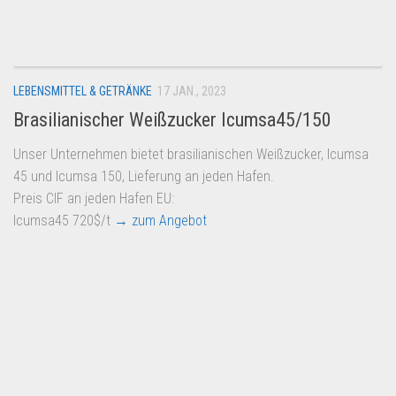
Dropshipping-Produkte
B2B Produkte
Grosshandel
LEBENSMITTEL & GETRÄNKE
17 JAN., 2023
Amazon
Brasilianischer Weißzucker Icumsa45/150
Aldi
Unser Unternehmen bietet brasilianischen Weißzucker, Icumsa
Lidl
45 und Icumsa 150, Lieferung an jeden Hafen.
Kostenlos verkaufen
Preis CIF an jeden Hafen EU:
Icumsa45 720$/t
→ zum Angebot
Anmelden
Kostenlos Registrieren
Newsletter