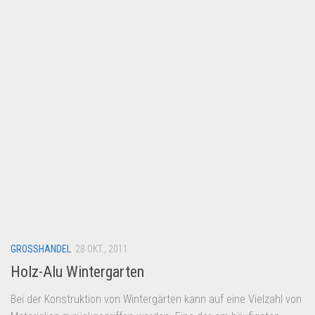
Lebensmittel & Getränke
Multimedia & Elektro
Münzen
Spielzeug & Games
Schuhe & Accessoires
Sport & Freizeit
Uhren & Schmuck
Wohnen & Einrichten
Restposten-Angebote
Restposten für Privatpersonen
GROSSHANDEL
eBay Restposten kaufen
28 OKT., 2011
Holz-Alu Wintergarten
Sonderposten-Angebote
Saison & Eventprodkte
Bei der Konstruktion von Wintergärten kann auf eine Vielzahl von