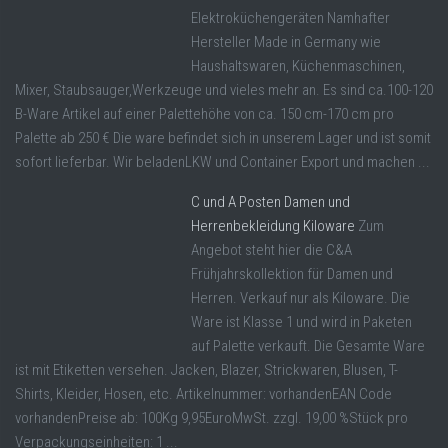
Elektroküchengeräten Namhafter
Hersteller Made in Germany wie
Haushaltswaren, Küchenmaschinen,
Mixer, Staubsauger,Werkzeuge und vieles mehr an. Es sind ca.100-120
B-Ware Artikel auf einer Palettehöhe von ca. 150 cm-170 cm pro
Palette ab 250 € Die ware befindet sich in unserem Lager und ist somit
sofort lieferbar. Wir beladenLKW und Container Export und machen ...
C und A Posten Damen und
Herrenbekleidung Kiloware
Zum
Angebot steht hier die C&A
Frühjahrskollektion für Damen und
Herren. Verkauf nur als Kiloware. Die
Ware ist Klasse 1 und wird in Paketen
auf Palette verkauft. Die Gesamte Ware
ist mit Etiketten versehen. Jacken, Blazer, Strickwaren, Blusen, T-
Shirts, Kleider, Hosen, etc. Artikelnummer: vorhandenEAN Code
vorhandenPreise ab: 100Kg 9,95EuroMwSt. zzgl. 19,00 %Stück pro
Verpackungseinheiten: 1 ...