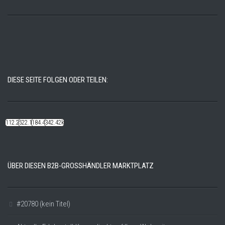
DIESE SEITE FOLGEN ODER TEILEN:
112.22k
522.14k
184.48k
342.42k
ÜBER DIESEN B2B-GROSSHÄNDLER MARKTPLATZ
#20780 (kein Titel)