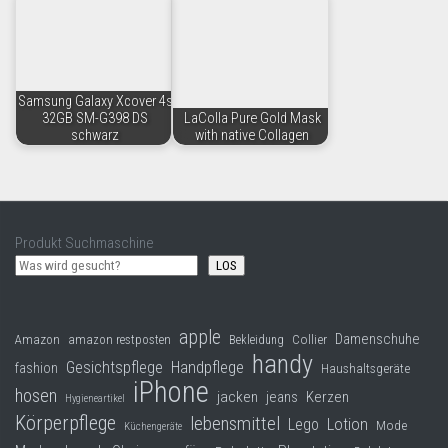
Samsung Galaxy Xcover 4s
32GB SM-G398 DS
LaColla Pure Gold Mask
schwarz
with native Collagen
Produkt Suchmaschine
LOS
apple
Damenschuhe
Collier
Amazon
amazon restposten
Bekleidung
handy
Gesichtspflege
Handpflege
fashion
Haushaltsgeräte
iPhone
hosen
jacken
jeans
Kerzen
Hygieneartikel
Körperpflege
lebensmittel
Lego
Lotion
Mode
Küchengeräte