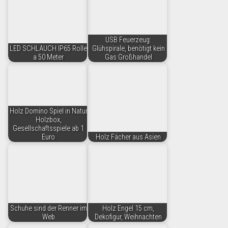
USB Feuerzeug:
LED SCHLAUCH IP65 Rolle
Glühspirale, benötigt kein
a 50 Meter
Gas Großhandel
Holz Domino Spiel in Natur
Holzbox,
Gesellschaftsspiele ab 1
Euro
Holz Fächer aus Asien
Schuhe sind der Renner im
Holz Engel 15 cm,
Web
Dekofigur, Weihnachten