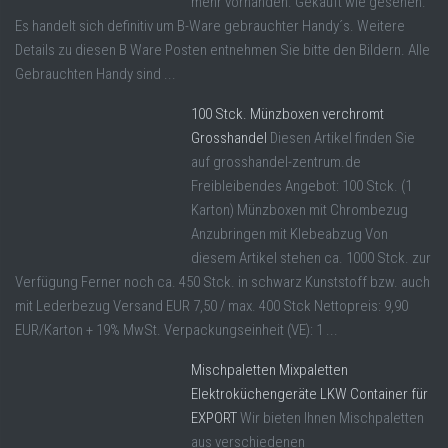
mehr vorhanden. Gekauft wie gesehen.
Es handelt sich definitiv um B-Ware gebrauchter Handy´s. Weitere
Details zu diesen B Ware Posten entnehmen Sie bitte den Bildern. Alle
Gebrauchten Handy sind ...
100 Stck. Münzboxen verchromt
Grosshandel
Diesen Artikel finden Sie
auf grosshandel-zentrum.de
Freibleibendes Angebot: 100 Stck. (1
Karton) Münzboxen mit Chrombezug
Anzubringen mit Klebeabzug Von
diesem Artikel stehen ca. 1000 Stck. zur
Verfügung Ferner noch ca. 450 Stck. in schwarz Kunststoff bzw. auch
mit Lederbezug Versand EUR 7,50 / max. 400 Stck Nettopreis: 9,90
EUR/Karton + 19% MwSt. Verpackungseinheit (VE): 1 ...
Mischpaletten Mixpaletten
Elektroküchengeräte LKW Container für
EXPORT
Wir bieten Ihnen Mischpaletten
aus verschiedenen