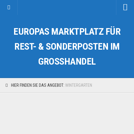
Startseite
EUROPAS MARKTPLATZ FÜR
Kategorien
Auto & Motorrad
REST- & SONDERPOSTEN IM
Drogerie & Tierbedarf
GROSSHANDEL
Fahrzeuge & Transport
Fashion & Mode
Garten & Werkzeug
HIER FINDEN SIE DAS ANGEBOT:
WINTERGARTEN
Geschäft, Büro & Schreibwaren
Geschenkartikel
Haushaltswaren
Handy und Smartphone
Kosmetik & Pflege