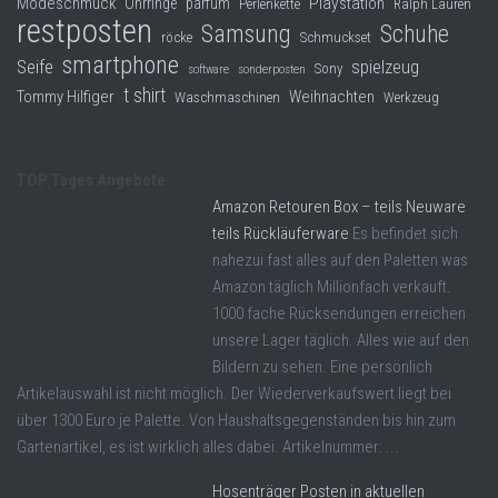
Modeschmuck
Playstation
Ohrringe
parfüm
Perlenkette
Ralph Lauren
restposten
Samsung
Schuhe
röcke
Schmuckset
smartphone
Seife
spielzeug
Sony
software
sonderposten
t shirt
Tommy Hilfiger
Weihnachten
Waschmaschinen
Werkzeug
TOP Tages Angebote
Amazon Retouren Box – teils Neuware
teils Rückläuferware
Es befindet sich
nahezui fast alles auf den Paletten was
Amazon täglich Millionfach verkauft.
1000 fache Rücksendungen erreichen
unsere Lager täglich. Alles wie auf den
Bildern zu sehen. Eine persönlich
Artikelauswahl ist nicht möglich. Der Wiederverkaufswert liegt bei
über 1300 Euro je Palette. Von Haushaltsgegenständen bis hin zum
Gartenartikel, es ist wirklich alles dabei. Artikelnummer: ...
Hosenträger Posten in aktuellen