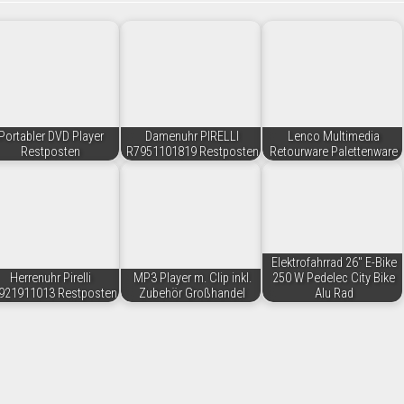
Portabler DVD Player
Damenuhr PIRELLI
Lenco Multimedia
Restposten
R7951101819 Restposten
Retourware Palettenware
Elektrofahrrad 26" E-Bike
Herrenuhr Pirelli
MP3 Player m. Clip inkl.
250 W Pedelec City Bike
921911013 Restposten
Zubehör Großhandel
Alu Rad