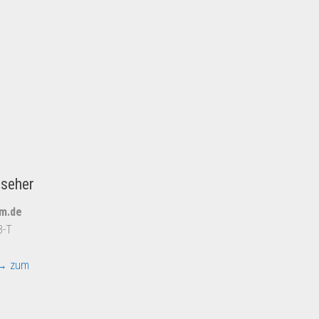
nseher
um.de
B-T
→ zum