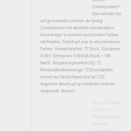
Sonderposten?
Dann werden Sie
auf grosshandel-zentrum.de fündig!
Sonderposten mit aktuellen Hosenträgern.
Hosenträger in schönen leuchtenden Farben
mit Punkten, Totenkopf usw. In verschiedenen
Farben. Verkaufseinheit: 72 Stück. Stückpreis:
0.39 €. Nettopreis: 0,39 EUR/Stück + 19%
MwSt. Verpackungseinheit (VE): 72
Mindestabnahmemenge: 72 Grosshändler
kommt aus Deutschland und hat 1752
Angebote aktuell auf grosshandel-zentrum
eingestellt. Weitere ...
Amazon Paletten
Stornierte
Rücksendungen
Hardware
Computer PC