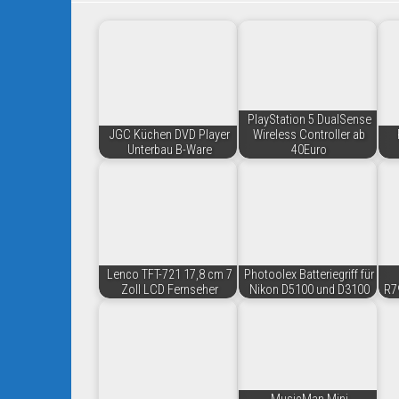
PlayStation 5 DualSense
JGC Küchen DVD Player
Wireless Controller ab
Unterbau B-Ware
40Euro
Lenco TFT-721 17,8 cm 7
Photoolex Batteriegriff für
Zoll LCD Fernseher
Nikon D5100 und D3100
R7