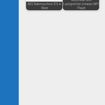
MusicMan Mini
AEG Nähmaschine 376 A-
Lautsprecher schwarz MP3
Ware
Player