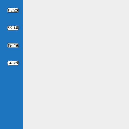
112.22k
522.14k
184.48k
342.42k