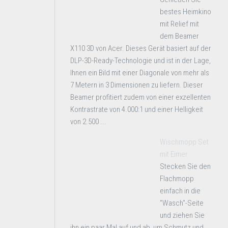
bestes Heimkino
mit Relief mit
dem Beamer
X110 3D von Acer. Dieses Gerät basiert auf der
DLP-3D-Ready-Technologie und ist in der Lage,
Ihnen ein Bild mit einer Diagonale von mehr als
7 Metern in 3 Dimensionen zu liefern. Dieser
Beamer profitiert zudem von einer exzellenten
Kontrastrate von 4.000:1 und einer Helligkeit
von 2.500 ...
Wischmopp Set
mit Eimer
Stecken Sie den
Flachmopp
einfach in die
"Wasch"-Seite
und ziehen Sie
ihn ein paar Mal auf und ab, um Schmutz und