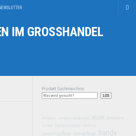
NEWSLETTER
N IM GROSSHANDEL
Produkt Suchmaschine
LOS
apple
Amazon
amazon restposten
Bekleidung
Damenschuhe
Collier
fashion
handy
Gesichtspflege
Handpflege