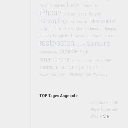
hosen
Haushaltsgeräte
Hygieneartikel
iPhone
jacken
jeans
Kerzen
Körperpflege
lebensmittel
Küchengeräte
Lego
Lotion
Modeschmuck
Mode
Ohrringe
Playstation
parfüm
Perlenkette
Ralph Lauren
restposten
Samsung
röcke
Schuhe
Seife
Schmuckset
smartphone
Sony
software
sonderposten
t shirt
spielzeug
Tommy Hilfiger
Weihnachten
Waschmaschinen
Werkzeug
TOP Tages Angebote
JGC Küchen DVD
Player Unterbau
B-Ware
Sie