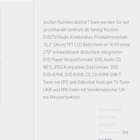
suchen Küchenzubehör? Dann werden Sie auf
grosshandel-zentrum.de fündig! Küchen-
DVD/TV/Radio Kombination Produktmerkmale:
10,2" (26cm) TFT LCD Bildschirm im 16:9 Format
270° schwenkbarer Bildschirm Integrierter
DVD Player Abspielformate: DVD, Audio CD,
MP3, JPEG Kompatible Diskformate: DVD,
DVD+R/RW, DVD-R/RW, CD, CD-R/RW DVB-T
Tuner mit EPG und Videotext Analoger TV-Tuner
UKW und MW Radio mit Senderspeicher Uhr
mit Weckerfunktion ...
Hosenträger
Posten in
aktuellen
Trendfarben
Sie
suchen