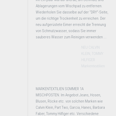
Ablagerungen vom Wischpad zu entfernen.
Wiederholen Sie dasselbe auf der "DRY"-Seite,
um die richtige Trockenheit zu erreichen. Der
neu aufgerüstete Eimer erreicht die Trennung
von Schmutzwasser, sodass Sie immer
sauberes Wasser zum Reinigen verwenden ...
NEU CALVIN
KLEIN, TOMMY
HILFIGER
Markentextilien
MARKENTEXTILIEN SOMMER 1A
MISCHPOSTEN. Im Angebot Jeans, Hosen,
Blusen, Röcke etc. von solchen Marken wie
Calvin Klein, Part Two, Garcia, Hanes, Barbara
Faber, Tommy Hilfiger etc. Verschiedene