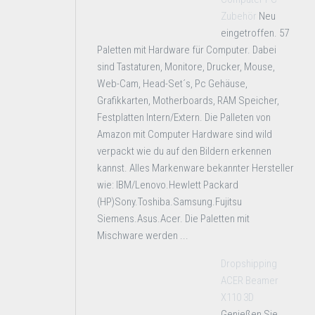
Zubehör
Neu
eingetroffen. 57
Paletten mit Hardware für Computer. Dabei
sind Tastaturen, Monitore, Drucker, Mouse,
Web-Cam, Head-Set´s, Pc Gehäuse,
Grafikkarten, Motherboards, RAM Speicher,
Festplatten Intern/Extern. Die Palleten von
Amazon mit Computer Hardware sind wild
verpackt wie du auf den Bildern erkennen
kannst. Alles Markenware bekannter Hersteller
wie: IBM/Lenovo.Hewlett Packard
(HP)Sony.Toshiba.Samsung.Fujitsu
Siemens.Asus.Acer. Die Paletten mit
Mischware werden ...
Dropshipping
ACER Beamer
X110 3D
Genießen Sie