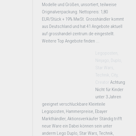
Modelle und Größen, unsortiert, teilweise
Originalverpackung. Nettopreis: 1,80
EUR/Stück + 19% MwSt. Grosshändler kommt
aus Deutschland und hat 41 Angebote aktuell
auf grosshandel-zentrum.de eingestellt.
Weitere Top Angebote finden ...
Legoposten,
Ninjago, Duplo,
Star Wars,
Technik, City,
Creator
Achtung
Nicht für Kinder
unter 3 Jahren
geeignet verschluckbare Kleinteile
Legoposten, Hammerpreise, Ebayer
Markthändler, Aktionsverkäufer Ständig trifft
neue Ware ein Dabei können sein unter
anderm Lego Duplo, Star Wars, Technik,