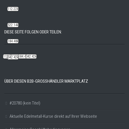
112.22k
522.14k
DIESE SEITE FOLGEN ODER TEILEN:
184.48k
112.22k
522.14k
184.48k
342.42k
342.42k
ÜBER DIESEN B2B-GROSSHÄNDLER MARKTPLATZ
#20780 (kein Titel)
Aktuelle Edelmetall-Kurse direkt auf Ihrer Webseite