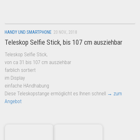
Dropshipping-Produkte
B2B Produkte
Grosshandel
HANDY UND SMARTPHONE
20 NOV., 2018
Amazon
Teleskop Selfie Stick, bis 107 cm ausziehbar
Aldi
Teleskop Selfie Stick,
Lidl
von ca 31 bis 107 cm ausziehbar
Kostenlos verkaufen
farblich sortiert
im Display
Anmelden
einfache HAndhabung
Kostenlos Registrieren
Diese Teleskopstange ermöglicht es Ihnen schnell
→ zum
Angebot
Newsletter