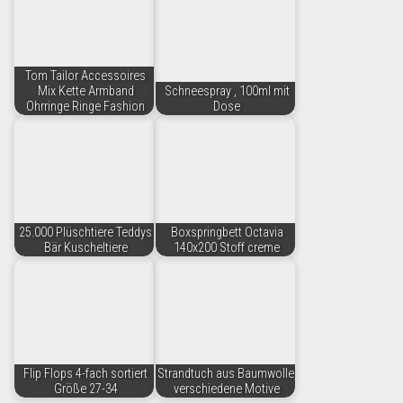
Tom Tailor Accessoires
Mix Kette Armband
Schneespray , 100ml mit
Ohrringe Ringe Fashion
Dose
25.000 Plüschtiere Teddys
Boxspringbett Octavia
Bär Kuscheltiere
140x200 Stoff creme
Flip Flops 4-fach sortiert
Strandtuch aus Baumwolle,
Größe 27-34
verschiedene Motive