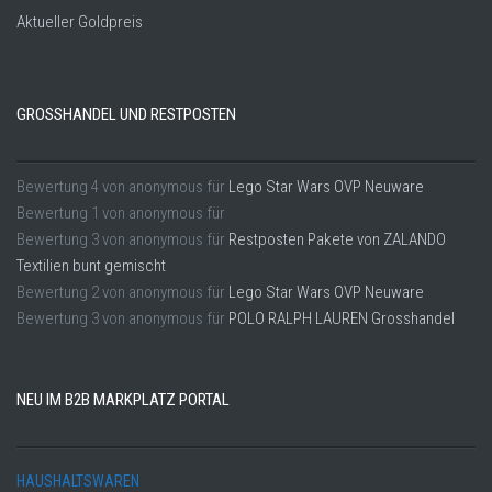
Aktueller Goldpreis
GROSSHANDEL UND RESTPOSTEN
Bewertung
4
von
anonymous
für
Lego Star Wars OVP Neuware
Bewertung
1
von
anonymous
für
Bewertung
3
von
anonymous
für
Restposten Pakete von ZALANDO
Textilien bunt gemischt
Bewertung
2
von
anonymous
für
Lego Star Wars OVP Neuware
Bewertung
3
von
anonymous
für
POLO RALPH LAUREN Grosshandel
NEU IM B2B MARKPLATZ PORTAL
HAUSHALTSWAREN