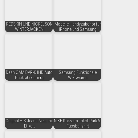
REDSKIN UND NICKELSON
Modelle Handyzubehör für
WINTERJACKEN
iPhone und Samsung
Dash CAM DVR-01HD Auto
Samsung Funktionale
Rückfahrkamera
Weißwaren
Original HIS-Jeans Neu, mit
NIKE Kurzarm Trikot Park VI
Etikett
Fussballshirt