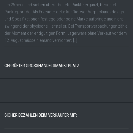
um 26 neue und sieben überarbeitete Punkte ergänzt, berichtet
Packreport.de. Als Erzeuger gelte künftig, wer Verpackungsdesign
und Spezifikationen festlege oder seine Marke aufbringe und nicht
zwingend der physische Hersteller. Bei Transportverpackungen zähle
der Moment der endgültigen Form. Lagerware ohne Verkauf vor dem
12. August müsse niemand vernichten; […]
GEPRÜFTER GROSSHANDELSMARKTPLATZ
SICHER BEZAHLEN BEIM VERKÄUFER MIT: