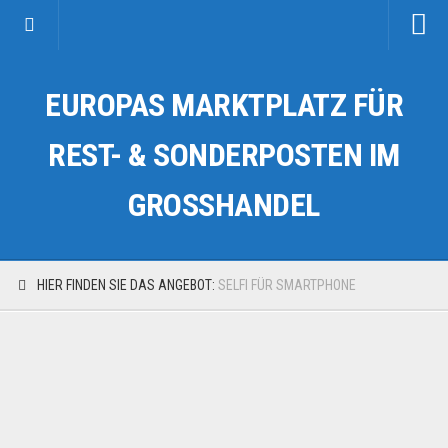
Startseite
EUROPAS MARKTPLATZ FÜR
Kategorien
Auto & Motorrad
REST- & SONDERPOSTEN IM
Drogerie & Tierbedarf
GROSSHANDEL
Fahrzeuge & Transport
Fashion & Mode
Garten & Werkzeug
HIER FINDEN SIE DAS ANGEBOT:
SELFI FÜR SMARTPHONE
Geschäft, Büro & Schreibwaren
Geschenkartikel
Haushaltswaren
Handy und Smartphone
Kosmetik & Pflege