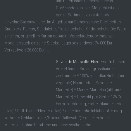
und bitten Ihnen Damenschuhe in
Großhandelspreise. Möglichkeit das
ganze Sortiment zu kaufen oder
einzelne Saisonschuhe. Im Angebot nur Damenschuhe Stiefeletten,
Sneakers, Pumps, Sandalette, Freizeitschuhe, Kinderschuhe Die Ware
sind neu, originell im Karton gepackt. Verschiedene Menge von
Modellen auch einzelne Stücke. Lagerbestandwert 74.000 Eur
Verkaufwert 26.000 Eur ...
Savon de Marseille: Fliederseife
Diesen
Artikel finden Sie auf grosshandel-
zentrum.de * 100% rein pflanzliche (pur
vegetale) Naturseifen (Savon de
Marseille) * Marke: Marselha (altfranz.
Marseille) * Gewicht pro Seife: 125 Gr,
Form: rechteckig, Farbe: blauer Flieder
(lilas) * Duft: blauer Flieder (Lilas) * ohne tierische Inhlatsstoffe (sog.
verseifte Schlachtreste,"Sodium Tallowate") * ohne jegliche
Mineralöle, ohne Parabene und ohne synthetische ...