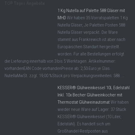
TOP Tages Angebote
1 Kg Nutella auf Palette 588 Gläser mit
MHD
Wir haben 35 Vorratspaletten 1 Kg
Nutella Gläser, Je Paletten Posten 588
Nutella Gläser verpackt. Die Ware
stammt aus Frankrewich ist aber nach
Europäischen Standart hergestellt
worden. Für alle Bestellungen erfolgt
die Lieferung innerhalb von 3 bis 5 Werktagen. Artikelnummer:
vorhandenEAN Code vorhandenPreise ab: 2,50 Euro je Glas
NutellaMwSt. zzgl. 19,00 %Stück pro Verpackungseinheiten: 588 ...
KESSER® Glühweinkessel 10L Edelstahl
Inkl. 10x Becher Glühweinkocher mit
Thermostat Glühweinautomat
Wir haben
wieder neue Ware auf Lager: 37 Stück
KESSER® Glühweinkessel (10 Liter,
Edelstahl). Es handelt sich um
Großhandel-Restposten aus