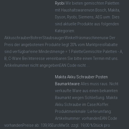
Ryobi
Wir bieten gemischten Paletten
mit Haushaltswarenvon Bosch, Makita,
Dyson, Ryobi, Siemens, AEG uvm. Dies
sind aktuelle Produkte aus folgenden
Kategorien:
AkkuschrauberBohrerStaubsaugerWinkelfräsmaschinenusw Der
Preis der angebotenen Produkte liegt 20% vom MarktpreisRabatte
sind verfügbar!eine Mindestmenge = 1 PaletteGemischte Paletten - A,
B, C-Ware Bei Interesse vereinbaren Sie bitte einen Termin mit uns.
Artikelnummer nicht angegebenEAN Code nicht ...
Makita Akku Schrauber Posten
Baumarktware
Alles muss raus. Nicht
verkaufte Ware aus einen bekannten
Baumarkt wegen Schließung. Makita
Akku Schraube im Case/Koffer.
Produktmerkmale: Lieferumfang:
Artikelnummer: vorhandenEAN Code
vorhandenPreise ab: 139,95EuroMwSt. zzgl. 19,00 %Stück pro