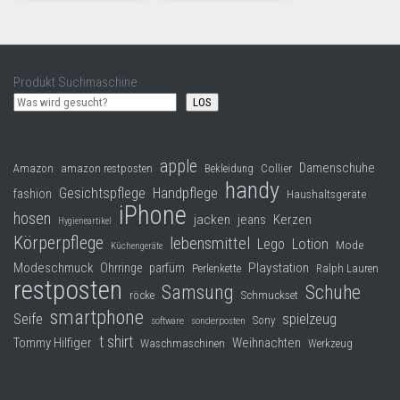
Produkt Suchmaschine
LOS
apple
Damenschuhe
Collier
Amazon
amazon restposten
Bekleidung
handy
Gesichtspflege
Handpflege
fashion
Haushaltsgeräte
iPhone
hosen
jacken
jeans
Kerzen
Hygieneartikel
Körperpflege
lebensmittel
Lego
Lotion
Mode
Küchengeräte
Modeschmuck
Playstation
Ohrringe
parfüm
Perlenkette
Ralph Lauren
restposten
Samsung
Schuhe
röcke
Schmuckset
smartphone
Seife
spielzeug
Sony
software
sonderposten
t shirt
Tommy Hilfiger
Weihnachten
Waschmaschinen
Werkzeug