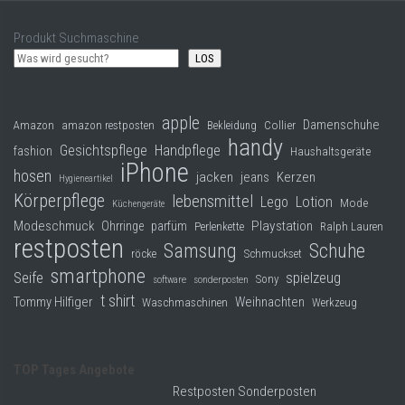
Produkt Suchmaschine
LOS
apple
Damenschuhe
Collier
Amazon
amazon restposten
Bekleidung
handy
Gesichtspflege
Handpflege
fashion
Haushaltsgeräte
iPhone
hosen
jacken
jeans
Kerzen
Hygieneartikel
Körperpflege
lebensmittel
Lego
Lotion
Mode
Küchengeräte
Modeschmuck
Playstation
Ohrringe
parfüm
Perlenkette
Ralph Lauren
restposten
Samsung
Schuhe
röcke
Schmuckset
smartphone
Seife
spielzeug
Sony
software
sonderposten
t shirt
Tommy Hilfiger
Weihnachten
Waschmaschinen
Werkzeug
TOP Tages Angebote
Restposten Sonderposten