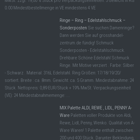
MwSt. zzgl. 19,00 % Stück pro Verpackungseinheiten: 5 Gewicht in KG
0.00 Mindestbestellmenge in VE mindestens 4 VE
Ringe – Ring – Edelstahlschmuck –
Sonderposten
Sie suchen Damenringe?
Dann werden Sie auf grosshandel-
zentrum.de fündig! Schmuck
Sonderposten - Edelstahlschmuck.
Drehbare Schöne Edelstahl Schmuck
Ringe. Mit Motive verziert . Farbe: Silber
- Schwarz . Material: 316L Edelstahl. Ring Größen: 17/18/19/20/
sortiert. Breite : ca. 8mm. Gewicht: ca. 5 Gramm. Mindestabnahme: 24
Stück. Nettopreis: 0,89 EUR/Stück + 19% MwSt. Verpackungseinheit
(VE): 24 Mindestabnahmemenge: ...
MIX Palette ALDI, REWE , LIDL, PENNY A-
Ware
Paletten voller Produkte von Aldi,
Rewe, Lidl, Penny, Wenko. Qualität von A-
Ware Waren! 1 Palette enthält zwischen
200 und 400 Stück. Darunter Bekleidung,