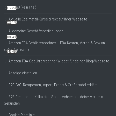
#20780 (kein Titel)
112.22k
Aktuelle Edelmetall-Kurse direkt auf Ihrer Webseite
522.14k
Allgemeine Geschäftsbedingungen
184.48k
Amazon FBA Gebührenrechner – FBA-Kosten, Marge & Gewinn
sofort berechnen
342.42k
Amazon-FBA-Gebührenrechner Widget für deinen Blog/Webseite
Anzeige einstellen
B2B-FAQ: Restposten, Import, Export & Großhandel erklärt
B2B-Restposten-Kalkulator: So berechnest du deine Marge in
Sekunden
Cookie-Richtlinie