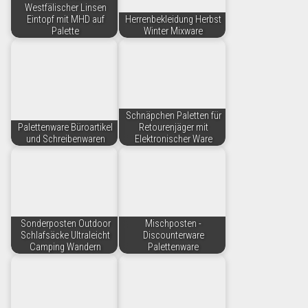
Westfälischer Linsen
Eintopf mit MHD auf
Herrenbekleidung Herbst
Palette
Winter Mixware
Schnäpchen Paletten für
Palettenware Büroartikel
Retourenjäger mit
und Schreibenwaren
Elektronischer Ware
Sonderposten Outdoor
Mischposten -
Schlafsäcke Ultraleicht
Discounterware
Camping Wandern
Palettenware