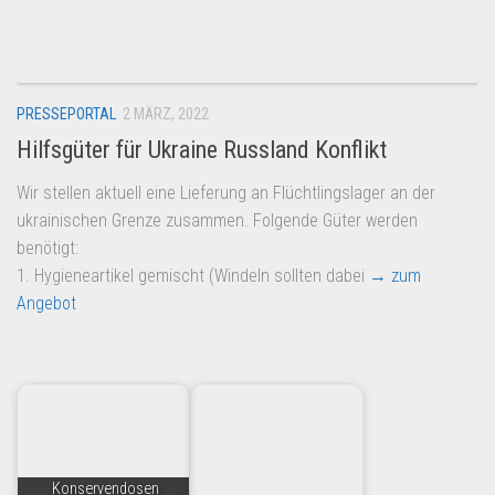
Dropshipping-Produkte
B2B Produkte
Grosshandel
PRESSEPORTAL
2 MÄRZ, 2022
Amazon
Hilfsgüter für Ukraine Russland Konflikt
Aldi
Wir stellen aktuell eine Lieferung an Flüchtlingslager an der
Lidl
ukrainischen Grenze zusammen. Folgende Güter werden
Kostenlos verkaufen
benötigt:
1. Hygieneartikel gemischt (Windeln sollten dabei
→ zum
Anmelden
Angebot
Kostenlos Registrieren
Newsletter
Konservendosen