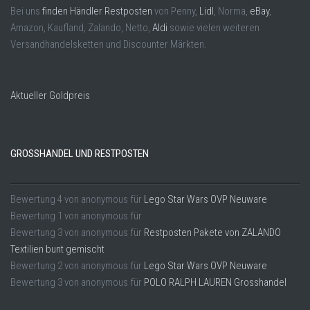
Bei uns
finden Händler Restposten
von Penny,
Lidl
, Norma,
eBay
,
Amazon, Kaufland, Zalando, Netto,
Aldi
sowie vielen weiteren
Versandhandelsketten und Discounter Märkten.
Aktueller Goldpreis
GROSSHANDEL UND RESTPOSTEN
Bewertung
4
von
anonymous
für
Lego Star Wars OVP Neuware
Bewertung
1
von
anonymous
für
Bewertung
3
von
anonymous
für
Restposten Pakete von ZALANDO
Textilien bunt gemischt
Bewertung
2
von
anonymous
für
Lego Star Wars OVP Neuware
Bewertung
3
von
anonymous
für
POLO RALPH LAUREN Grosshandel