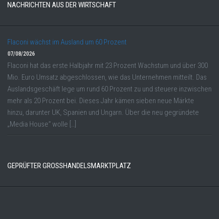
NACHRICHTEN AUS DER WIRTSCHAFT
Flaconi wächst im Ausland um 60 Prozent
07/08/2026
Flaconi hat das erste Halbjahr mit 23 Prozent Wachstum und über 300
Mio. Euro Umsatz abgeschlossen, wie das Unternehmen mitteilt. Das
Auslandsgeschäft lege um rund 60 Prozent zu und steuere inzwischen
mehr als 20 Prozent bei. Dieses Jahr kämen sieben neue Märkte
hinzu, darunter UK, Spanien und Ungarn. Über die neu gegründete
„Media House“ wolle […]
GEPRÜFTER GROSSHANDELSMARKTPLATZ