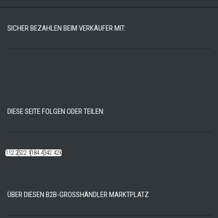
SICHER BEZAHLEN BEIM VERKÄUFER MIT:
DIESE SEITE FOLGEN ODER TEILEN:
112.22k
522.14k
184.48k
342.42k
ÜBER DIESEN B2B-GROSSHÄNDLER MARKTPLATZ