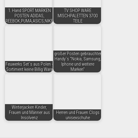
1. Hand SPORT MARKEN
TV SHOP WARE
POSTEN ADIDAS,
MISCHPALETTEN 3700
REEBOK,PUMA,ASICS,NIKE
TEILE
großer Posten gebrauchter
Handy´s "Nokia, Samsung,
Feuwerks Set´s aus Polen -
Iphone und weitere
Sortiment keine Billig Ware
Marken"
Winterjacken Kinder,
Frauen und Männer aus
Herren und Frauen Clogs
Insolvenz
unisexschuhe