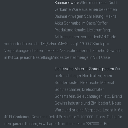
Baumarktware
Alles muss raus. Nicht
verkaufte Ware aus einen bekannten
Baumarkt wegen Schließung. Makita
Akku Schraube im Case/Koffer.
Produktmerkmale: Lieferumfang:
Artikelnummer: vorhandenEAN Code
vorhandenPreise ab: 139,95EuroMwSt. zzgl. 19,00 %Stück pro
Verpackungseinheiten: 1 Makita Akkuschrauber mit ZubehörGewicht
in KG ca. je nach BestellungMindestbestellmenge in VE 1 Case
Elektrische Material Sonderposten
Wir
bieten ab Lager Norditalien, einen
Sonderposten Elektrische Material.
Schutzschalter, Drehschlater,
Schalttafeln, Beleuchtungen, etc. Brand
Gewiss Industrie und Zivil bedarf. Neue
Ware und original Verpackt. Logistik: 6 x
40 Ft Container Gesammt Detail Preis Euro 2.700'000.- Preis: Gültig für
den ganzen Posten, Exw. Lager Norditalien Euro 230'000.-- Bei