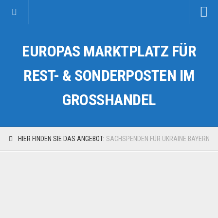
Startseite
EUROPAS MARKTPLATZ FÜR
Kategorien
Auto & Motorrad
REST- & SONDERPOSTEN IM
Drogerie & Tierbedarf
GROSSHANDEL
Fahrzeuge & Transport
Fashion & Mode
Garten & Werkzeug
HIER FINDEN SIE DAS ANGEBOT:
SACHSPENDEN FÜR UKRAINE BAYERN
Geschäft, Büro & Schreibwaren
Geschenkartikel
Haushaltswaren
Handy und Smartphone
Kosmetik & Pflege