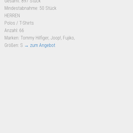
Gesamt: 897 Stück
Dropshipping-Produkte
Mindestabnahme: 50 Stück
B2B Produkte
HERREN
Grosshandel
Polos / T-Shirts
Anzahl: 66
Amazon
Marken: Tommy Hilfiger, Joop!, Fujiko,
Aldi
Größen: S
→ zum Angebot
Lidl
Kostenlos verkaufen
Anmelden
Kostenlos Registrieren
Newsletter