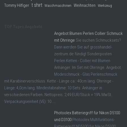
t shirt
Tommy Hilfiger
Weihnachten
Waschmaschinen
Werkzeug
TOP Tages Angebote
Angebot Blumen Perlen Collier Schmuck
mit Ohrringe
Sie suchen Schmucksets?
Dann werden Sie auf grosshandel-
zentrum.de fündig! Sonderposten
Perlen Ketten - Collier mit Blumen
Anhänger. Im Set mit Ohrringe. Angebot.
Modeschmuck - Glas Perlenschmuck
mit Karabinerverschluss. Kette - Länge ca.: 40cm lang. Ohrringe -
Länge: 4,0cm lang. Mindestabnahme: 10 Sets. Anhänger in
verschiedenen Farben. Nettopreis: 2,49 EUR/Stück + 19% MwSt.
Verpackungseinheit (VE): 10 ...
Photoolex Batteriegriff für Nikon D5100
und D3100
Photoolex Multifunktions-
Batteriegriff ND5100 für Nikon D5100,