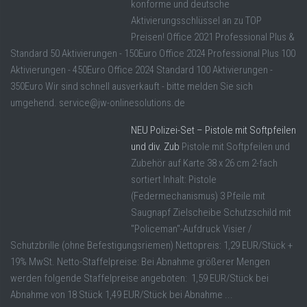
konforme und deutsche
Aktivierungsschlüssel an zu TOP
Preisen! Office 2021 Professional Plus &
Standard 50 Aktivierungen - 150Euro Office 2024 Professional Plus 100
Aktivierungen - 450Euro Office 2024 Standard 100 Aktivierungen -
350Euro Wir sind schnell ausverkauft - bitte melden Sie sich
umgehend. service@jw-onlinesolutions.de
NEU Polizei-Set – Pistole mit Softpfeilen
und div. Zub
Pistole mit Softpfeilen und
Zubehör auf Karte 38 x 26 cm 2-fach
sortiert Inhalt: Pistole
(Federmechanismus) 3 Pfeile mit
Saugnapf Zielscheibe Schutzschild mit
"Policeman"-Aufdruck Visier /
Schutzbrille (ohne Befestigungsriemen) Nettopreis: 1,29 EUR/Stück +
19% MwSt. Netto-Staffelpreise: Bei Abnahme größerer Mengen
werden folgende Staffelpreise angeboten: 1,59 EUR/Stück bei
Abnahme von 18 Stück 1,49 EUR/Stück bei Abnahme ...