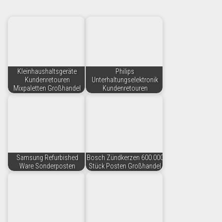
Kleinhaushaltsgeräte
Philips
Kundenretouren
Unterhaltungselektronik
Mixpaletten Großhandel
Kundenretouren
Samsung Refurbished
Bosch Zündkerzen 600.000
Ware Sonderposten
Stück Posten Großhandel