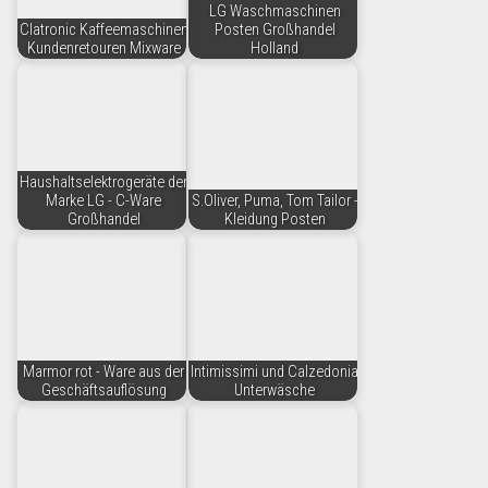
LG Waschmaschinen
Clatronic Kaffeemaschinen
Posten Großhandel
Kundenretouren Mixware
Holland
Haushaltselektrogeräte der
Marke LG - C-Ware
S.Oliver, Puma, Tom Tailor -
Großhandel
Kleidung Posten
Marmor rot - Ware aus der
Intimissimi und Calzedonia
Geschäftsauflösung
Unterwäsche