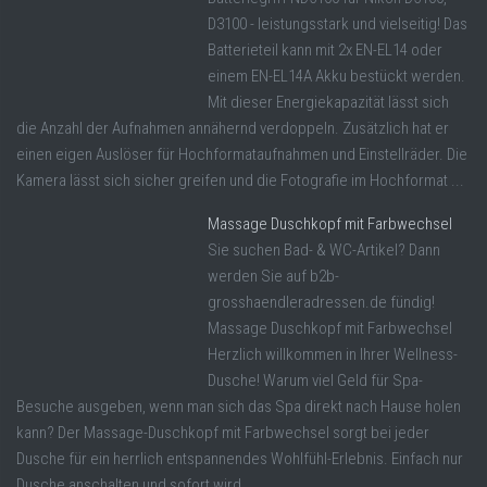
D3100 - leistungsstark und vielseitig! Das
Batterieteil kann mit 2x EN-EL14 oder
einem EN-EL14A Akku bestückt werden.
Mit dieser Energiekapazität lässt sich
die Anzahl der Aufnahmen annähernd verdoppeln. Zusätzlich hat er
einen eigen Auslöser für Hochformataufnahmen und Einstellräder. Die
Kamera lässt sich sicher greifen und die Fotografie im Hochformat ...
Massage Duschkopf mit Farbwechsel
Sie suchen Bad- & WC-Artikel? Dann
werden Sie auf b2b-
grosshaendleradressen.de fündig!
Massage Duschkopf mit Farbwechsel
Herzlich willkommen in Ihrer Wellness-
Dusche! Warum viel Geld für Spa-
Besuche ausgeben, wenn man sich das Spa direkt nach Hause holen
kann? Der Massage-Duschkopf mit Farbwechsel sorgt bei jeder
Dusche für ein herrlich entspannendes Wohlfühl-Erlebnis. Einfach nur
Dusche anschalten und sofort wird ...