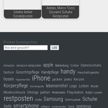
Adidas, Marco Tozzi,
Gillette Artikel
Giovanni Schuhe
Sonderposten
Restposten
Produkt Suchmaschine
LOS
apple
Damenschuhe
Collier
Amazon
amazon restposten
Bekleidung
handy
Gesichtspflege
Handpflege
fashion
Haushaltsgeräte
iPhone
hosen
jacken
jeans
Kerzen
Hygieneartikel
Körperpflege
lebensmittel
Lego
Lotion
Mode
Küchengeräte
Modeschmuck
Playstation
Ohrringe
parfüm
Perlenkette
Ralph Lauren
restposten
Samsung
Schuhe
röcke
Schmuckset
smartphone
Seife
spielzeug
Sony
software
sonderposten