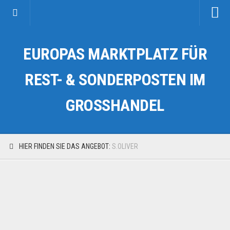
Startseite
EUROPAS MARKTPLATZ FÜR
Kategorien
Auto & Motorrad
REST- & SONDERPOSTEN IM
Drogerie & Tierbedarf
GROSSHANDEL
Fahrzeuge & Transport
Fashion & Mode
Garten & Werkzeug
HIER FINDEN SIE DAS ANGEBOT:
S.OLIVER
Geschäft, Büro & Schreibwaren
Geschenkartikel
Haushaltswaren
Handy und Smartphone
Kosmetik & Pflege