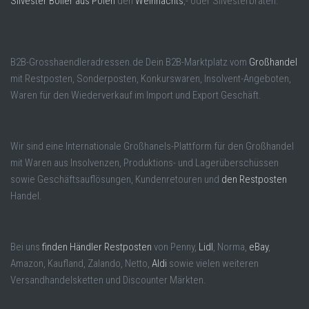
Silvester Böller aus Polen
den
Weihnachts
,- oder Silvesterbraten.
B2B-Grosshaendleradressen.de Dein B2B-Marktplatz vom
Großhandel
mit Restposten, Sonderposten, Konkurswaren, Insolvent-Angeboten,
Waren für den Wiederverkauf im Import und Export Geschäft.
Wir sind eine Internationale Großhanels-Plattform für den Großhandel
mit Waren aus Insolvenzen, Produktions- und Lagerüberschüssen
sowie Geschäftsauflösungen, Kundenretouren und
den Restposten
Handel.
Bei uns
finden Händler Restposten
von Penny,
Lidl
, Norma,
eBay
,
Amazon, Kaufland, Zalando, Netto,
Aldi
sowie vielen weiteren
Versandhandelsketten und Discounter Märkten.