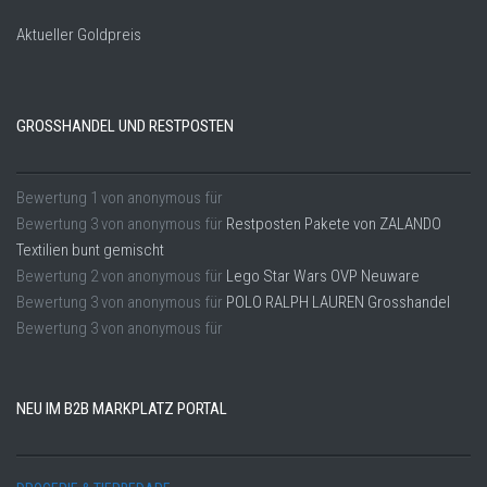
Aktueller Goldpreis
GROSSHANDEL UND RESTPOSTEN
Bewertung
1
von
anonymous
für
Bewertung
3
von
anonymous
für
Restposten Pakete von ZALANDO
Textilien bunt gemischt
Bewertung
2
von
anonymous
für
Lego Star Wars OVP Neuware
Bewertung
3
von
anonymous
für
POLO RALPH LAUREN Grosshandel
Bewertung
3
von
anonymous
für
NEU IM B2B MARKPLATZ PORTAL