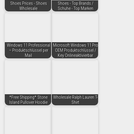
Shoes Prices - Shoes
Shoes - Top Brands /
Wholesale
Schuhe - Top Marken
Windows 11 Professional
Microsoft Windows 11 Pro
– Produktschlüssel per
OEM Produktschlüssel /
Mail
Key Onlineaktivierbar
*Free Shipping* Stone
Wholesale Ralph Lauren T-
Island Pullover Hoodie
Shirt