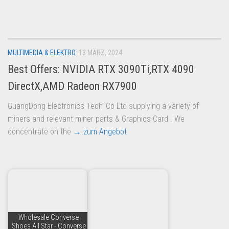
Dropshipping-Produkte
B2B Produkte
Grosshandel
MULTIMEDIA & ELEKTRO
13 MÄRZ, 2024
Amazon
Best Offers: NVIDIA RTX 3090Ti,RTX 4090
Aldi
DirectX,AMD Radeon RX7900
Lidl
GuangDong Electronics Tech’ Co Ltd supplying a variety of
Kostenlos verkaufen
miners and relevant miner parts & Graphics Card . We
Anmelden
concentrate on the
→ zum Angebot
Kostenlos Registrieren
Newsletter
Wholesale Converse
Shoes All Star - Converse