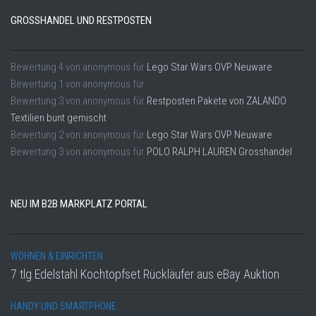
GROSSHANDEL UND RESTPOSTEN
Bewertung
4
von
anonymous
für
Lego Star Wars OVP Neuware
Bewertung
1
von
anonymous
für
Bewertung
3
von
anonymous
für
Restposten Pakete von ZALANDO
Textilien bunt gemischt
Bewertung
2
von
anonymous
für
Lego Star Wars OVP Neuware
Bewertung
3
von
anonymous
für
POLO RALPH LAUREN Grosshandel
NEU IM B2B MARKPLATZ PORTAL
WOHNEN & EINRICHTEN
7 tlg Edelstahl Kochtopfset Rückläufer aus eBay Auktion
HANDY UND SMARTPHONE