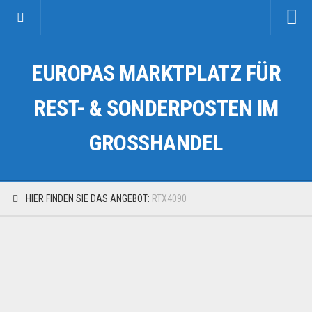
Startseite
EUROPAS MARKTPLATZ FÜR
Kategorien
Auto & Motorrad
REST- & SONDERPOSTEN IM
Drogerie & Tierbedarf
GROSSHANDEL
Fahrzeuge & Transport
Fashion & Mode
Garten & Werkzeug
HIER FINDEN SIE DAS ANGEBOT:
RTX4090
Geschäft, Büro & Schreibwaren
Geschenkartikel
Haushaltswaren
Handy und Smartphone
Kosmetik & Pflege