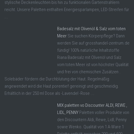
stylische Deckenleuchten bis hin zu funktionalen Gartenstrahlern
reicht. Unsere Paletten enthalten Energiesparlampen, LED-Streifen für
...
Badesalz mit Olivenöl & Salz vom toten
Meer
Sie suchen Körperpflege? Dann
werden Sie auf grosshandel-zentrum.de
fündig! 100% natürliche Inhaltstoffe
Riana Badesalz mit Olivenöl und Salz
vom toten Meer ist von höchster Qualität
und frei von chemischen Zusätzen .
Solebäder fördern die Durchblutung der Haut. Regelmäßig
angewendet wird die Haut porentief gereinigt und geschmeidig.
Erhältlich in der 250 ml Dose als -Lavendel -Rose ...
MIX paletten vo Discounter ALDI, REWE ,
LIDL, PENNY
Paletten voller Produkte von
den Discountern Aldi, Rewe, Lidl, Penny
sowie Wenko. Qualität von 1 A-Ware 1