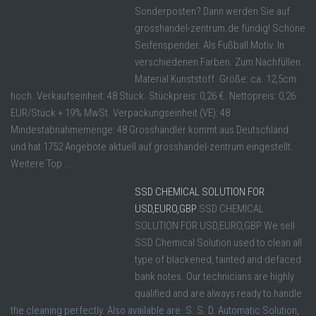
Sonderposten? Dann werden Sie auf
grosshandel-zentrum.de fündig! Schöne
Seifenspender. Als Fußball Motiv. In
verschiedenen Farben. Zum Nachfüllen.
Material Kunststoff. Größe: ca. 12,5cm
hoch. Verkaufseinheit: 48 Stück. Stückpreis: 0,26 €. Nettopreis: 0,26
EUR/Stück + 19% MwSt. Verpackungseinheit (VE): 48
Mindestabnahmemenge: 48 Grosshändler kommt aus Deutschland
und hat 1752 Angebote aktuell auf grosshandel-zentrum eingestellt.
Weitere Top ...
SSD CHEMICAL SOLUTION FOR
USD,EURO,GBP
SSD CHEMICAL
SOLUTION FOR USD,EURO,GBP We sell
SSD Chemical Solution used to clean all
type of blackened, tainted and defaced
bank notes. Our technicians are highly
qualified and are always ready to handle
the cleaning perfectly. Also available are .S. S. D. Automatic Solution,