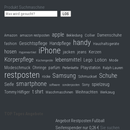
Produkt Suchmaschine
LOS
apple
Damenschuhe
Collier
Amazon
amazon restposten
Bekleidung
handy
Gesichtspflege
Handpflege
fashion
Haushaltsgeräte
iPhone
hosen
jacken
jeans
Kerzen
Hygieneartikel
Körperpflege
lebensmittel
Lego
Lotion
Mode
Küchengeräte
Modeschmuck
Playstation
Ohrringe
parfüm
Perlenkette
Ralph Lauren
restposten
Samsung
Schuhe
röcke
Schmuckset
smartphone
Seife
spielzeug
Sony
software
sonderposten
t shirt
Tommy Hilfiger
Weihnachten
Waschmaschinen
Werkzeug
TOP Tages Angebote
Angebot Restposten Fußball
Seifenspender nur 0,26 €
Sie suchen