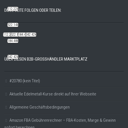
112.22k
DIESE SEITE FOLGEN ODER TEILEN:
522.14k
112.22k
522.14k
184.48k
342.42k
184.48k
342.42k
ÜBER DIESEN B2B-GROSSHÄNDLER MARKTPLATZ
#20780 (kein Titel)
Aktuelle Edelmetall-Kurse direkt auf Ihrer Webseite
Allgemeine Geschäftsbedingungen
Amazon FBA Gebührenrechner – FBA-Kosten, Marge & Gewinn
sofort berechnen