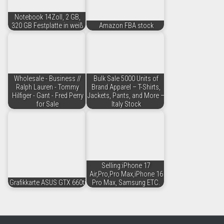
Notebook 14Zoll, 2 GB,
320 GB Festplatte in weiß
Amazon FBA stock
Wholesale - Business //
Bulk Sale 5000 Units of
Ralph Lauren - Tommy
Brand Apparel – T-Shirts,
Hilfiger - Gant - Fred Perry
Jackets, Pants, and More –
for Sale
Italy Stock
Selling:iPhone 17
Air,Pro,Pro Max,iPhone 16
Grafikkarte ASUS GTX 660ti
Pro Max, Samsung ETC.