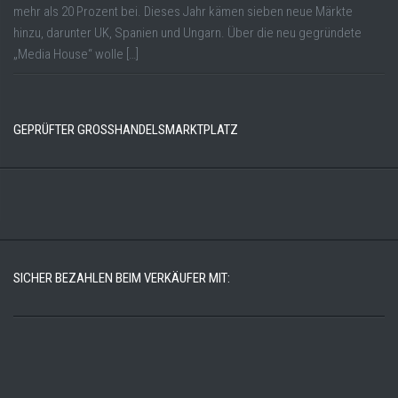
mehr als 20 Prozent bei. Dieses Jahr kämen sieben neue Märkte
hinzu, darunter UK, Spanien und Ungarn. Über die neu gegründete
„Media House“ wolle […]
GEPRÜFTER GROSSHANDELSMARKTPLATZ
SICHER BEZAHLEN BEIM VERKÄUFER MIT: