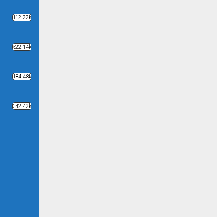
112.22k
522.14k
184.48k
342.42k