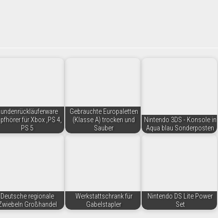
undenrückläuferware
Gebrauchte Europaletten
pfhörer für Xbox ,PS 4,
(Klasse A) trocken und
Nintendo 3DS - Konsole in
PS 5
Sauber
Aqua blau Sonderposten
Deutsche regionale
Werkstattschrank für
Nintendo DS Lite Power
Zwiebeln Großhandel
Gabelstapler
Set