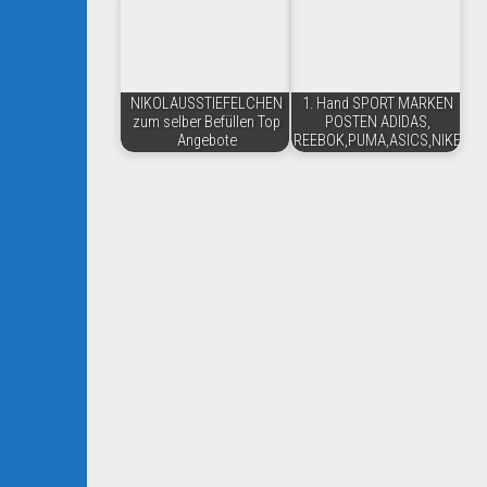
NIKOLAUSSTIEFELCHEN
1. Hand SPORT MARKEN
zum selber Befüllen Top
POSTEN ADIDAS,
Angebote
REEBOK,PUMA,ASICS,NIKE