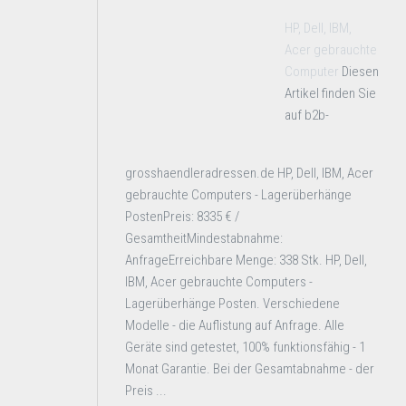
HP, Dell, IBM,
Acer gebrauchte
Computer
Diesen
Artikel finden Sie
auf b2b-
grosshaendleradressen.de HP, Dell, IBM, Acer
gebrauchte Computers - Lagerüberhänge
PostenPreis: 8335 € /
GesamtheitMindestabnahme:
AnfrageErreichbare Menge: 338 Stk. HP, Dell,
IBM, Acer gebrauchte Computers -
Lagerüberhänge Posten. Verschiedene
Modelle - die Auflistung auf Anfrage. Alle
Geräte sind getestet, 100% funktionsfähig - 1
Monat Garantie. Bei der Gesamtabnahme - der
Preis ...