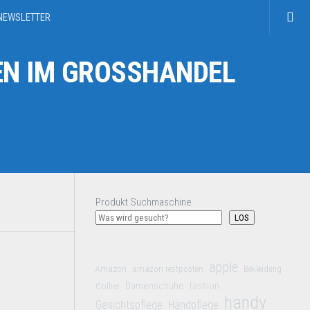
NEWSLETTER
N IM GROSSHANDEL
Produkt Suchmaschine
LOS
apple
Amazon
amazon restposten
Bekleidung
Damenschuhe
Collier
fashion
handy
Gesichtspflege
Handpflege