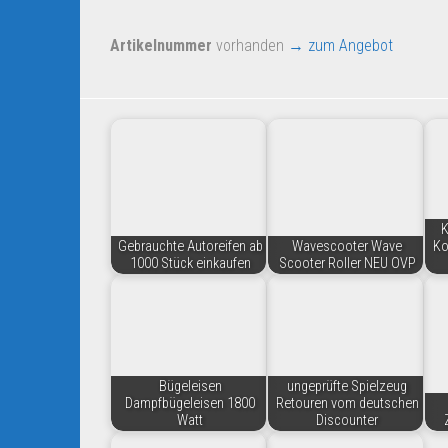
Artikelnummer
vorhanden
→ zum Angebot
K
Gebrauchte Autoreifen ab
Wavescooter Wave
Ko
1000 Stück einkaufen
Scooter Roller NEU OVP
Bügeleisen
ungeprüfte Spielzeug
Dampfbügeleisen 1800
Retouren vom deutschen
Watt
Discounter