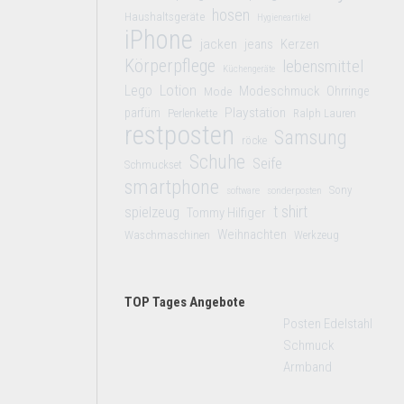
hosen
Haushaltsgeräte
Hygieneartikel
iPhone
jacken
jeans
Kerzen
Körperpflege
lebensmittel
Küchengeräte
Lego
Lotion
Modeschmuck
Mode
Ohrringe
Playstation
parfüm
Perlenkette
Ralph Lauren
restposten
Samsung
röcke
Schuhe
Seife
Schmuckset
smartphone
Sony
software
sonderposten
t shirt
spielzeug
Tommy Hilfiger
Weihnachten
Waschmaschinen
Werkzeug
TOP Tages Angebote
Posten Edelstahl
Schmuck
Armband