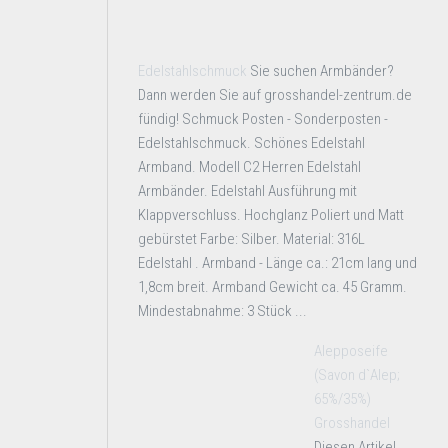
Edelstahlschmuck
Sie suchen Armbänder?
Dann werden Sie auf grosshandel-zentrum.de
fündig! Schmuck Posten - Sonderposten -
Edelstahlschmuck. Schönes Edelstahl
Armband. Modell C2 Herren Edelstahl
Armbänder. Edelstahl Ausführung mit
Klappverschluss. Hochglanz Poliert und Matt
gebürstet Farbe: Silber. Material: 316L
Edelstahl . Armband - Länge ca.: 21cm lang und
1,8cm breit. Armband Gewicht ca. 45 Gramm.
Mindestabnahme: 3 Stück ...
Alepposeife
(Savon d`Alep;
65%/35%)
Grosshandel
Diesen Artikel