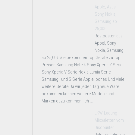
Apple, Asus,
Sony, Nokia,
Samsung ab
25,00€
Restposten aus
Appel, Sony,
Nokia, Samsung
ab 25,00€ Sie bekommen Top Geräte zu Top
Preisen Samsung Note 4 Sony Xperia Z Serie
Sony Xperia V Serie Nokia Lumia Serie
Samsung i und S Serie Apple Ipones Und viele
weitere Geräte Da wir jeden Tag neue Ware
bekommen können weitere Modelle und
Marken dazu kommen. Ich ...
LKW-Ladung
Mixpaletten vom
Discounter
Palettenhöhe: ca.