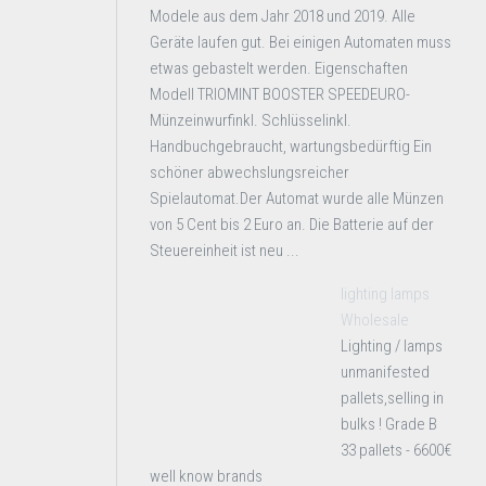
Modele aus dem Jahr 2018 und 2019. Alle
Geräte laufen gut. Bei einigen Automaten muss
etwas gebastelt werden. Eigenschaften
Modell TRIOMINT BOOSTER SPEEDEURO-
Münzeinwurfinkl. Schlüsselinkl.
Handbuchgebraucht, wartungsbedürftig Ein
schöner abwechslungsreicher
Spielautomat.Der Automat wurde alle Münzen
von 5 Cent bis 2 Euro an. Die Batterie auf der
Steuereinheit ist neu ...
lighting lamps
Wholesale
Lighting / lamps
unmanifested
pallets,selling in
bulks ! Grade B
33 pallets - 6600€
well know brands