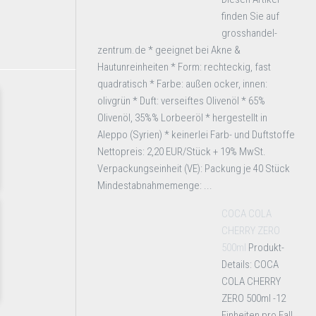
finden Sie auf
grosshandel-
zentrum.de * geeignet bei Akne &
Hautunreinheiten * Form: rechteckig, fast
quadratisch * Farbe: außen ocker, innen:
olivgrün * Duft: verseiftes Olivenöl * 65%
Olivenöl, 35%% Lorbeeröl * hergestellt in
Aleppo (Syrien) * keinerlei Farb- und Duftstoffe
Nettopreis: 2,20 EUR/Stück + 19% MwSt.
Verpackungseinheit (VE): Packung je 40 Stück
Mindestabnahmemenge: ...
COCA COLA
CHERRY ZERO
500ml
Produkt-
Details: COCA
COLA CHERRY
ZERO 500ml -12
Einheiten pro Fall