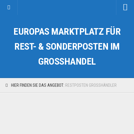
Startseite
EUROPAS MARKTPLATZ FÜR
Kategorien
Auto & Motorrad
REST- & SONDERPOSTEN IM
Drogerie & Tierbedarf
GROSSHANDEL
Fahrzeuge & Transport
Fashion & Mode
Garten & Werkzeug
HIER FINDEN SIE DAS ANGEBOT:
RESTPOSTEN GROSSHÄNDLER
Geschäft, Büro & Schreibwaren
Geschenkartikel
Haushaltswaren
Handy und Smartphone
Kosmetik & Pflege