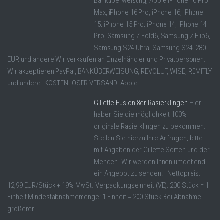
Banküberweisung, Apple iPhone 16 Pro
Max, iPhone 16 Pro, iPhone 16, iPhone
15, iPhone 15 Pro, iPhone 14, iPhone 14
Pro, Samsung Z Fold6, Samsung Z Flip6,
Samsung S24 Ultra, Samsung S24, 280
EUR und andere Wir verkaufen an Einzelhändler und Privatpersonen.
Wir akzeptieren PayPal, BANKÜBERWEISUNG, REVOLUT, WISE, REMITLY
und andere. KOSTENLOSER VERSAND. Apple ...
Gillette Fusion 8er Rasierklingen
Hier
haben Sie die möglichkeit 100%
originale Rasierklingen zu bekommen.
Stellen Sie hierzu Ihre Anfragen, bitte
mit Angaben der Gillette Sorten und der
Mengen. Wir werden Ihnen umgehend
ein Angebot zu senden. Nettopreis:
12,99 EUR/Stück + 19% MwSt. Verpackungseinheit (VE): 200 Stück = 1
Einheit Mindestabnahmemenge: 1 Einheit = 200 Stück Bei Abnahme
größerer ...