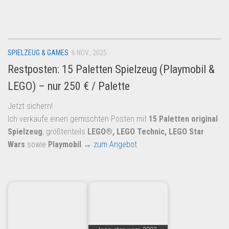
Dropshipping-Produkte
B2B Produkte
Grosshandel
SPIELZEUG & GAMES
6 NOV., 2025
Amazon
Restposten: 15 Paletten Spielzeug (Playmobil &
Aldi
LEGO) – nur 250 € / Palette
Lidl
Jetzt sichern!
Kostenlos verkaufen
Ich verkaufe einen gemischten Posten mit
15 Paletten original
Anmelden
Spielzeug
, größtenteils
LEGO®, LEGO Technic, LEGO Star
Wars
sowie
Playmobil
→ zum Angebot
Kostenlos Registrieren
Newsletter