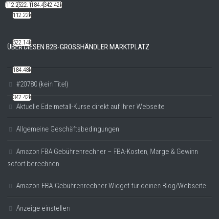
112.22k
522.14k
184.48k
342.42k
112.22k
522.14k
ÜBER DIESEN B2B-GROSSHÄNDLER MARKTPLATZ
184.48k
#20780 (kein Titel)
342.42k
Aktuelle Edelmetall-Kurse direkt auf Ihrer Webseite
Allgemeine Geschäftsbedingungen
Amazon FBA Gebührenrechner – FBA-Kosten, Marge & Gewinn
sofort berechnen
Amazon-FBA-Gebührenrechner Widget für deinen Blog/Webseite
Anzeige einstellen