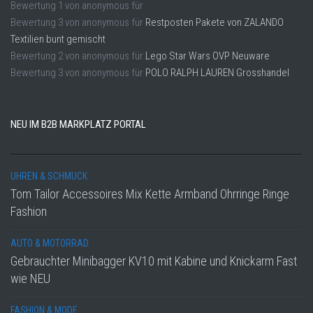
Bewertung
1
von
anonymous
für
Bewertung
3
von
anonymous
für
Restposten Pakete von ZALANDO
Textilien bunt gemischt
Bewertung
2
von
anonymous
für
Lego Star Wars OVP Neuware
Bewertung
3
von
anonymous
für
POLO RALPH LAUREN Grosshandel
NEU IM B2B MARKPLATZ PORTAL
UHREN & SCHMUCK
Tom Tailor Accessoires Mix Kette Armband Ohrringe Ringe
Fashion
AUTO & MOTORRAD
Gebrauchter Minibagger KV10 mit Kabine und Knickarm Fast
wie NEU
FASHION & MODE