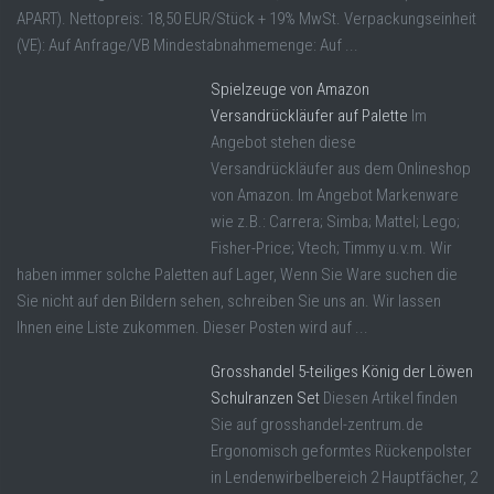
APART). Nettopreis: 18,50 EUR/Stück + 19% MwSt. Verpackungseinheit
(VE): Auf Anfrage/VB Mindestabnahmemenge: Auf ...
Spielzeuge von Amazon
Versandrückläufer auf Palette
Im
Angebot stehen diese
Versandrückläufer aus dem Onlineshop
von Amazon. Im Angebot Markenware
wie z.B.: Carrera; Simba; Mattel; Lego;
Fisher-Price; Vtech; Timmy u.v.m. Wir
haben immer solche Paletten auf Lager, Wenn Sie Ware suchen die
Sie nicht auf den Bildern sehen, schreiben Sie uns an. Wir lassen
Ihnen eine Liste zukommen. Dieser Posten wird auf ...
Grosshandel 5-teiliges König der Löwen
Schulranzen Set
Diesen Artikel finden
Sie auf grosshandel-zentrum.de
Ergonomisch geformtes Rückenpolster
in Lendenwirbelbereich 2 Hauptfächer, 2