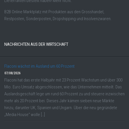
Lieferranten bestellt haben! Mehr nicht.
B2B Online Marktplatz mit Produkten aus den Grosshandel,
Restposten, Sonderposten, Dropshipping und Insolvenzwaren.
NACHRICHTEN AUS DER WIRTSCHAFT
Flaconi wächst im Ausland um 60 Prozent
07/08/2026
Flaconi hat das erste Halbjahr mit 23 Prozent Wachstum und über 300
Mio. Euro Umsatz abgeschlossen, wie das Unternehmen mitteilt. Das
Auslandsgeschäft lege um rund 60 Prozent zu und steuere inzwischen
mehr als 20 Prozent bei. Dieses Jahr kämen sieben neue Märkte
hinzu, darunter UK, Spanien und Ungarn. Über die neu gegründete
„Media House“ wolle […]