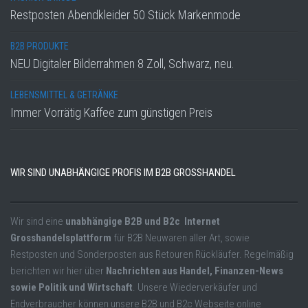
Restposten Abendkleider 50 Stück Markenmode
B2B PRODUKTE
NEU Digitaler Bilderrahmen 8 Zoll, Schwarz, neu.
LEBENSMITTEL & GETRÄNKE
Immer Vorrätig Kaffee zum günstigen Preis
WIR SIND UNABHÄNGIGE PROFIS IM B2B GROSSHANDEL
Wir sind eine
unabhängige B2B und B2c Internet
Grosshandelsplattform
für B2B Neuwaren aller Art, sowie
Restposten und Sonderposten aus Retouren Rückläufer. Regelmäßig
berichten wir hier über
Nachrichten aus Handel, Finanzen-News
sowie Politik und Wirtschaft
. Unsere Wiederverkäufer und
Endverbraucher können unsere B2B und B2c Webseite online