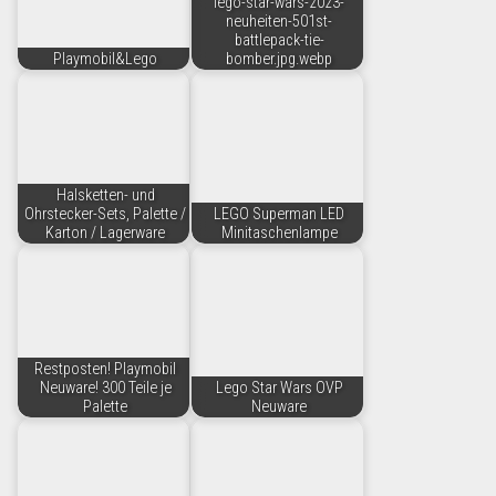
lego-star-wars-2023-
neuheiten-501st-
battlepack-tie-
Playmobil&Lego
bomber.jpg.webp
Halsketten- und
Ohrstecker-Sets, Palette /
LEGO Superman LED
Karton / Lagerware
Minitaschenlampe
Restposten! Playmobil
Neuware! 300 Teile je
Lego Star Wars OVP
Palette
Neuware