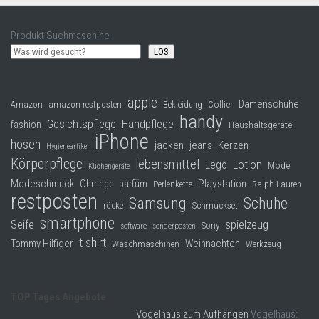
Produkt Suchmaschine
LOS
apple
Damenschuhe
Collier
Amazon
amazon restposten
Bekleidung
handy
Gesichtspflege
Handpflege
fashion
Haushaltsgeräte
iPhone
hosen
jacken
jeans
Kerzen
Hygieneartikel
Körperpflege
lebensmittel
Lego
Lotion
Mode
Küchengeräte
Modeschmuck
Playstation
Ohrringe
parfüm
Perlenkette
Ralph Lauren
restposten
Samsung
Schuhe
röcke
Schmuckset
smartphone
Seife
spielzeug
Sony
software
sonderposten
t shirt
Tommy Hilfiger
Weihnachten
Waschmaschinen
Werkzeug
TOP Tages Angebote
Vogelhaus zum Aufhängen
Vogelhaus: