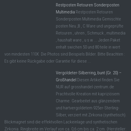
Restposten Retouren Sonderposten
Multimedia
Restposten Retouren
Sonderposten Multimedia Gemischte
posten Neu ,B , C Ware und ungeprüfte
Retouren , uhren , Schmuck , multimedia
, haushalt ware , u s w ... Jeden Paket
enhalt swichen 50 und 80 teile in wert
von mindesten 110€ Die Photos sind Beispiels Bilder. Bitte Beachten :
Es gibt keine Rückgabe oder Garantie für diese ...
Vergoldeter-Silberring, bunt (Gr. 20) –
Großhandel
Diesen Artikel finden Sie
NUR auf grosshandel-zentrum.de
Prachtvolle Kreation mit kapriziösem
Charme. Gearbeitet aus glänzendem
und hartvergoldetem 925er-Sterling-
Silber, verziert mit Zirkonia (synthetisch).
Blickmagnet sind die effektvollen Lackeinlage und synthetischen
Zirkonia. Ringbreite im Verlauf von ca. 0,6 cm bis ca. 2 cm. (Hersteller: