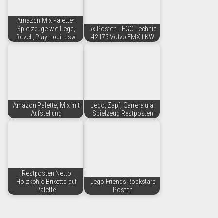
Amazon Mix Paletten
Spielzeuge wie Lego,
5x Posten LEGO Technic
Revell, Playmobil usw.
42175 Volvo FMX LKW
Amazon Palette, Mix mit
Lego, Zapf, Carrera u.a.
Aufstellung
Spielzeug Restposten
Restposten Netto
Holzkohle Briketts auf
Lego Friends Rockstars
Palette
Posten