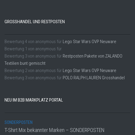
GROSSHANDEL UND RESTPOSTEN
Bewertung
4
von
anonymous
für
Lego Star Wars OVP Neuware
Bewertung
1
von
anonymous
für
Bewertung
3
von
anonymous
für
Restposten Pakete von ZALANDO
Textilien bunt gemischt
Bewertung
2
von
anonymous
für
Lego Star Wars OVP Neuware
Bewertung
3
von
anonymous
für
POLO RALPH LAUREN Grosshandel
NEU IM B2B MARKPLATZ PORTAL
SONDERPOSTEN
T-Shirt Mix bekannter Marken – SONDERPOSTEN