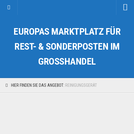
Startseite
EUROPAS MARKTPLATZ FÜR
Kategorien
Auto & Motorrad
REST- & SONDERPOSTEN IM
Drogerie & Tierbedarf
GROSSHANDEL
Fahrzeuge & Transport
Fashion & Mode
Garten & Werkzeug
HIER FINDEN SIE DAS ANGEBOT:
REINIGUNGSGERÄT
Geschäft, Büro & Schreibwaren
Geschenkartikel
Haushaltswaren
Handy und Smartphone
Kosmetik & Pflege