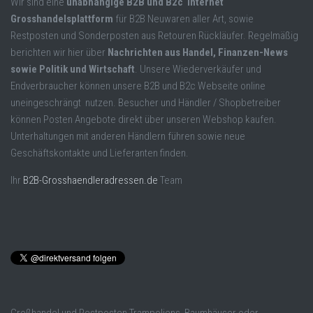
Wir sind eine
unabhängige B2B und B2c Internet
Grosshandelsplattform
für B2B Neuwaren aller Art, sowie
Restposten und Sonderposten aus Retouren Rückläufer. Regelmäßig
berichten wir hier über
Nachrichten aus Handel, Finanzen-News
sowie Politik und Wirtschaft
. Unsere Wiederverkäufer und
Endverbraucher können unsere B2B und B2c Webseite online
uneingeschrängt nutzen. Besucher und Händler / Shopbetreiber
können Posten Angebote direkt über unseren Webshop kaufen.
Unterhaltungen mit anderen Händlern führen sowie neue
Geschäftskontakte und Lieferanten finden.
Ihr
B2B-Grosshaendleradressen.de
Team
Großhandel und Restposten Trampoliens, Baumhäuser oder