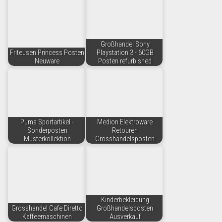
Großhandel Sony
Friteusen Princess Posten
Playstation 3 - 60GB
Neuware
Posten refurbished
Puma Sportartikel -
Medion Elektroware
Sonderposten
Retouren
Musterkollektion
Grosshandelsposten
Kinderbekleidung
Grosshandel Cafe Diretto
Großhandelsposten
Kaffeemaschinen
Ausverkauf