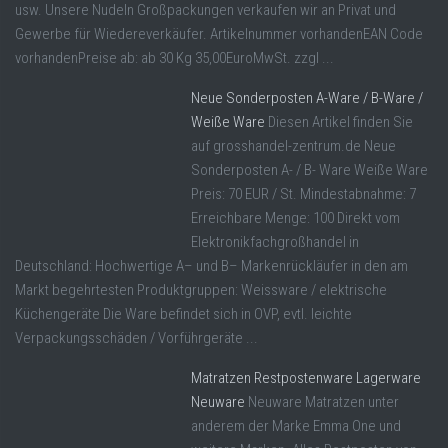
usw. Unsere Nudeln Großpackungen verkaufen wir an Privat und
Gewerbe für Wiedereverkäufer. Artikelnummer vorhandenEAN Code
vorhandenPreise ab: ab 30 Kg 35,00EuroMwSt. zzgl ...
Neue Sonderposten A-Ware / B-Ware /
Weiße Ware
Diesen Artikel finden Sie
auf grosshandel-zentrum.de Neue
Sonderposten A- / B- Ware Weiße Ware
Preis: 70 EUR / St. Mindestabnahme: 7
Erreichbare Menge: 100 Direkt vom
Elektronikfachgroßhandel in
Deutschland: Hochwertige A– und B– Markenrückläufer in den am
Markt begehrtesten Produktgruppen: Weissware / elektrische
Küchengeräte Die Ware befindet sich in OVP, evtl. leichte
Verpackungsschäden / Vorführgeräte ...
Matratzen Restpostenware Lagerware
Neuware
Neuware Matratzen unter
anderem der Marke Emma One und