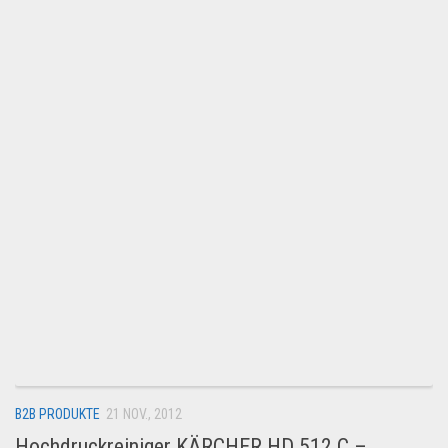
B2B PRODUKTE
21 NOV., 2012
Hochdruckreiniger KÄRCHER HD 512 C –