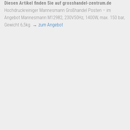
Dropshipping-Produkte
Diesen Artikel finden Sie auf grosshandel-zentrum.de
Hochdruckreiniger Mannesmann Großhandel Posten – im
B2B Produkte
Angebot Mannesmann M12982, 230V50Hz, 1400W, max. 150 bar,
Grosshandel
Gewicht 6,5kg.
→ zum Angebot
Amazon
Aldi
Lidl
Kostenlos verkaufen
Anmelden
Kostenlos Registrieren
Newsletter