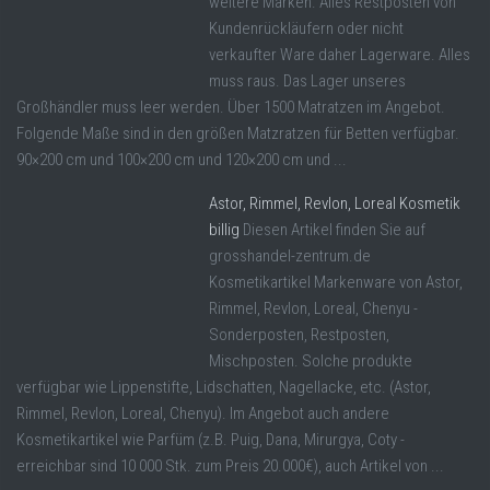
weitere Marken. Alles Restposten von
Kundenrückläufern oder nicht
verkaufter Ware daher Lagerware. Alles
muss raus. Das Lager unseres
Großhändler muss leer werden. Über 1500 Matratzen im Angebot.
Folgende Maße sind in den größen Matzratzen für Betten verfügbar.
90×200 cm und 100×200 cm und 120×200 cm und ...
Astor, Rimmel, Revlon, Loreal Kosmetik
billig
Diesen Artikel finden Sie auf
grosshandel-zentrum.de
Kosmetikartikel Markenware von Astor,
Rimmel, Revlon, Loreal, Chenyu -
Sonderposten, Restposten,
Mischposten. Solche produkte
verfügbar wie Lippenstifte, Lidschatten, Nagellacke, etc. (Astor,
Rimmel, Revlon, Loreal, Chenyu). Im Angebot auch andere
Kosmetikartikel wie Parfüm (z.B. Puig, Dana, Mirurgya, Coty -
erreichbar sind 10 000 Stk. zum Preis 20.000€), auch Artikel von ...