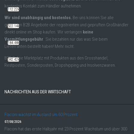
kostenlos Kontakt zum Händler aufnehmen.
112.22k
Wir sind unabhängig und kostenlos.
Bei uns können Sie alle
günstigen B2B Angebote der registrierten und geprüften Großhändler
522.14k
direkt online im Shop kaufen. Wir verlangen
keine
Vermittlungsgebühr
. Sie bezahlen nur das was Sie beim
184.48k
Lieferranten bestellt haben! Mehr nicht.
B2B Online Marktplatz mit Produkten aus den Grosshandel,
342.42k
Restposten, Sonderposten, Dropshipping und Insolvenzwaren.
NACHRICHTEN AUS DER WIRTSCHAFT
Flaconi wächst im Ausland um 60 Prozent
07/08/2026
Flaconi hat das erste Halbjahr mit 23 Prozent Wachstum und über 300