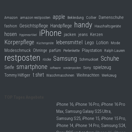
apple
Damenschuhe
Collier
Amazon
amazon restposten
Bekleidung
handy
Gesichtspflege
Handpflege
fashion
Haushaltsgeräte
iPhone
hosen
jacken
jeans
Kerzen
Hygieneartikel
Körperpflege
lebensmittel
Lego
Lotion
Mode
Küchengeräte
Modeschmuck
Playstation
Ohrringe
parfüm
Perlenkette
Ralph Lauren
restposten
Samsung
Schuhe
röcke
Schmuckset
smartphone
Seife
spielzeug
Sony
software
sonderposten
t shirt
Tommy Hilfiger
Weihnachten
Waschmaschinen
Werkzeug
TOP Tages Angebote
iPhone 16, iPhone 16 Pro, iPhone 16 Pro
Max, Samsung Galaxy S25 Ultra,
Samsung S25, iPhone 15, iPhone 15 Pro,
iPhone 14, iPhone 14 Pro, Samsung S24,