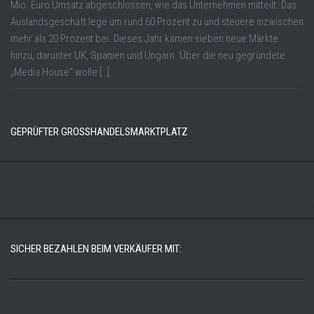
Mio. Euro Umsatz abgeschlossen, wie das Unternehmen mitteilt. Das
Auslandsgeschäft lege um rund 60 Prozent zu und steuere inzwischen
mehr als 20 Prozent bei. Dieses Jahr kämen sieben neue Märkte
hinzu, darunter UK, Spanien und Ungarn. Über die neu gegründete
„Media House“ wolle […]
GEPRÜFTER GROSSHANDELSMARKTPLATZ
SICHER BEZAHLEN BEIM VERKÄUFER MIT: