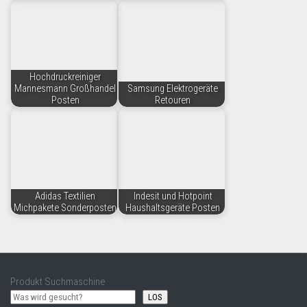
Hochdruckreiniger
Mannesmann Großhandel
Samsung Elektrogeräte
Posten
Retouren
Adidas Textilien
Indesit und Hotpoint
Michpakete Sonderposten
Haushaltsgeräte Posten
Produkt Suchmaschine
LOS