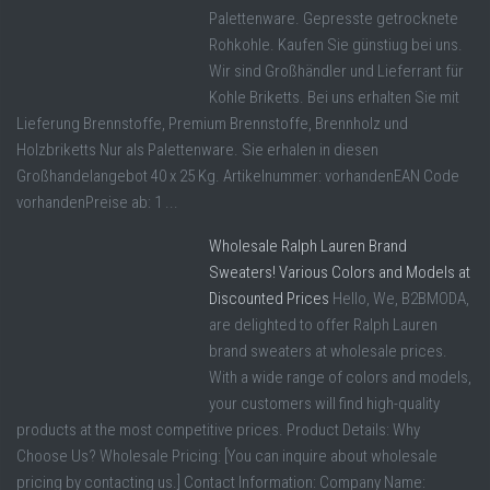
Palettenware. Gepresste getrocknete
Rohkohle. Kaufen Sie günstiug bei uns.
Wir sind Großhändler und Lieferrant für
Kohle Briketts. Bei uns erhalten Sie mit
Lieferung Brennstoffe, Premium Brennstoffe, Brennholz und
Holzbriketts Nur als Palettenware. Sie erhalen in diesen
Großhandelangebot 40 x 25 Kg. Artikelnummer: vorhandenEAN Code
vorhandenPreise ab: 1 ...
Wholesale Ralph Lauren Brand
Sweaters! Various Colors and Models at
Discounted Prices
Hello, We, B2BMODA,
are delighted to offer Ralph Lauren
brand sweaters at wholesale prices.
With a wide range of colors and models,
your customers will find high-quality
products at the most competitive prices. Product Details: Why
Choose Us? Wholesale Pricing: [You can inquire about wholesale
pricing by contacting us.] Contact Information: Company Name: