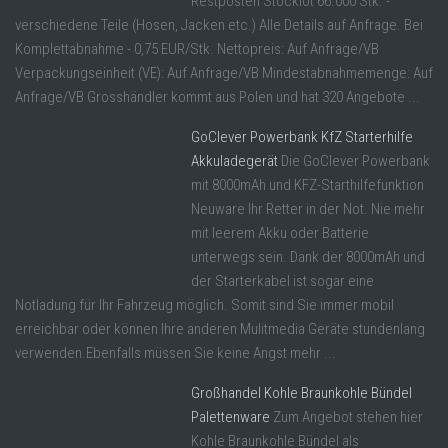
Restposten Stocklot 66.000 Stk. -
verschiedene Teile (Hosen, Jacken etc.) Alle Details auf Anfrage. Bei
Komplettabnahme - 0,75 EUR/Stk. Nettopreis: Auf Anfrage/VB
Verpackungseinheit (VE): Auf Anfrage/VB Mindestabnahmemenge: Auf
Anfrage/VB Grosshändler kommt aus Polen und hat 320 Angebote ...
GoClever Powerbank KfZ Starterhilfe
Akkuladegerät
Die GoClever Powerbank
mit 8000mAh und KFZ-Starthilfefunktion
Neuware Ihr Retter in der Not. Nie mehr
mit leerem Akku oder Batterie
unterwegs sein. Dank der 8000mAh und
der Starterkabel ist sogar eine
Notladung für Ihr Fahrzeug möglich. Somit sind Sie immer mobil
erreichbar oder können Ihre anderen Mulitmedia Geräte stundenlang
verwenden.Ebenfalls müssen Sie keine Angst mehr ...
Großhandel Kohle Braunkohle Bündel
Palettenware
Zum Angebot stehen hier
Kohle Braunkohle Bündel als