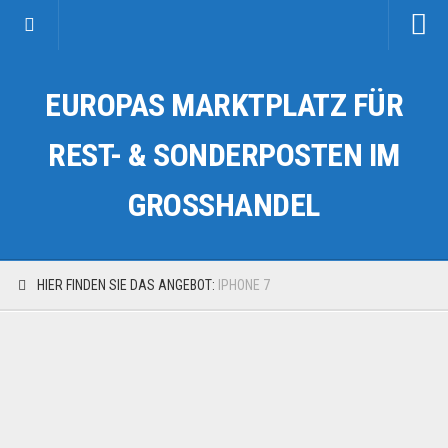
Startseite
EUROPAS MARKTPLATZ FÜR
Kategorien
Auto & Motorrad
REST- & SONDERPOSTEN IM
Drogerie & Tierbedarf
GROSSHANDEL
Fahrzeuge & Transport
Fashion & Mode
Garten & Werkzeug
HIER FINDEN SIE DAS ANGEBOT:
IPHONE 7
Geschäft, Büro & Schreibwaren
Geschenkartikel
Haushaltswaren
Handy und Smartphone
Kosmetik & Pflege