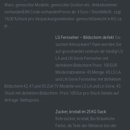
Ware, gemischte Modelle, gemischte Größen etc. Artikelnummer:
vorhandenEAN Code vorhandenPreise ab: 4 Euro / StückMwSt. zzgl.
19,00 %Stück pro Verpackungseinheiten: gemischtGewicht in KG ca.
je ...
LG Fernseher – Bildschirm defekt
Sie
suchen Retourware? Dann werden Sie
auf grosshandel-zentrum.de fündig! LG
LA und LN-Serie Fernseher mit
defektem Bildschirm Preis: 100 EUR
Mindestabnahme: 45 Menge: 45 LG LA
und LN-Serie Fernseher mit defektem
Bildschirm 42, 47 und 55-Zoll-TV-Modelle von LG LA und Ln-Serie, 45
Stück mit defektem Bildschirm. Preis 100 Eur pro Stück Details auf
Anfrage. Nettopreis: ...
Zucker, kristall im 25 KG Sack
Rohrzucker, kristall, Bio Bräunliche
Farbe, da Teile der Melasse bei der