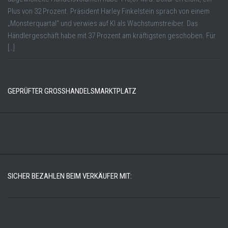
Plus von 32 Prozent. Präsident Harley Finkelstein sprach von einem
„Monsterquartal“ und verwies auf KI als Wachstumstreiber. Das
Händlergeschäft habe mit 37 Prozent am kräftigsten geschoben. Für
[…]
GEPRÜFTER GROSSHANDELSMARKTPLATZ
SICHER BEZAHLEN BEIM VERKÄUFER MIT: