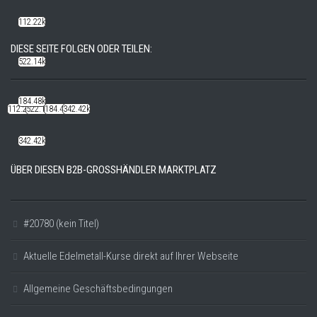
112.22k
DIESE SEITE FOLGEN ODER TEILEN:
522.14k
184.48k
112.22k
522.14k
184.48k
342.42k
342.42k
ÜBER DIESEN B2B-GROSSHÄNDLER MARKTPLATZ
#20780 (kein Titel)
Aktuelle Edelmetall-Kurse direkt auf Ihrer Webseite
Allgemeine Geschäftsbedingungen