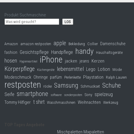
Produkt Suchmaschine
LOS
apple
Damenschuhe
Collier
Amazon
amazon restposten
Bekleidung
handy
Gesichtspflege
Handpflege
fashion
Haushaltsgeräte
iPhone
hosen
jacken
jeans
Kerzen
Hygieneartikel
Körperpflege
lebensmittel
Lego
Lotion
Mode
Küchengeräte
Modeschmuck
Playstation
Ohrringe
parfüm
Perlenkette
Ralph Lauren
restposten
Samsung
Schuhe
röcke
Schmuckset
smartphone
Seife
spielzeug
Sony
software
sonderposten
t shirt
Tommy Hilfiger
Weihnachten
Waschmaschinen
Werkzeug
TOP Tages Angebote
Mischpaletten Mixpaletten