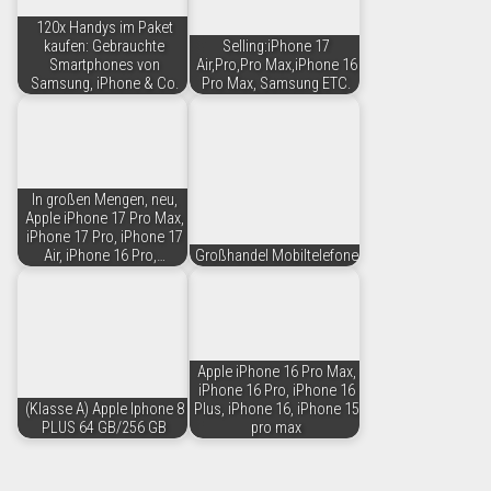
120x Handys im Paket
kaufen: Gebrauchte
Selling:iPhone 17
Smartphones von
Air,Pro,Pro Max,iPhone 16
Samsung, iPhone & Co.
Pro Max, Samsung ETC.
In großen Mengen, neu,
Apple iPhone 17 Pro Max,
iPhone 17 Pro, iPhone 17
Air, iPhone 16 Pro,…
Großhandel Mobiltelefone
Apple iPhone 16 Pro Max,
iPhone 16 Pro, iPhone 16
(Klasse A) Apple Iphone 8
Plus, iPhone 16, iPhone 15
PLUS 64 GB/256 GB
pro max