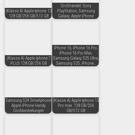
Großhandel; Sony
(Klasse A) Apple Iphone 13
PlayStation, Samsung
128 GB/256 GB/512 GB
Galaxy, Apple iPhone
iPhone 16, iPhone 16 Pro,
iPhone 16 Pro Max,
(Klasse A) Apple Iphone 7
Samsung Galaxy S25 Ultra,
PLUS 128 GB/256 GB
Samsung S25, iPhone…
Samsung S24 Smartphone,
(Klasse A) Apple Iphone 13
Apple iPhone Handy
Pro max. 128 GB/256
Großbestellungen
GB/512 GB