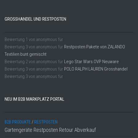
GROSSHANDEL UND RESTPOSTEN
Bewertung
1
von
anonymous
für
Bewertung
3
von
anonymous
für
Restposten Pakete von ZALANDO
Textilien bunt gemischt
Bewertung
2
von
anonymous
für
Lego Star Wars OVP Neuware
Bewertung
3
von
anonymous
für
POLO RALPH LAUREN Grosshandel
Bewertung
3
von
anonymous
für
NEU IM B2B MARKPLATZ PORTAL
B2B PRODUKTE
/
RESTPOSTEN
Gartengeräte Restposten Retour Abverkauf