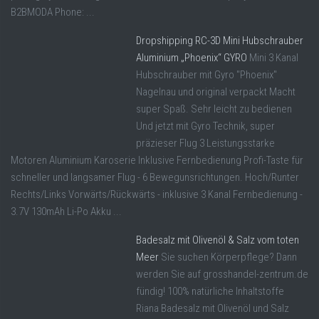
B2BMODA Phone: ...
Dropshipping RC-3D Mini Hubschrauber
Aluminium „Phoenix“ GYRO
Mini 3 Kanal
Hubschrauber mit Gyro "Phoenix"
Nagelnau und original verpackt Macht
super Spaß. Sehr leicht zu bedienen
Und jetzt mit Gyro Technik, super
präzieser Flug 3 Leistungsstarke
Motoren Aluminium Karoserie Inklusive Fernbedienung Profi-Taste für
schneller und langsamer Flug - 6 Bewegunsrichtungen. Hoch/Runter
Rechts/Links Vorwärts/Rückwärts - inklusive 3 Kanal Fernbedienung -
3.7V 130mAh Li-Po Akku ...
Badesalz mit Olivenöl & Salz vom toten
Meer
Sie suchen Körperpflege? Dann
werden Sie auf grosshandel-zentrum.de
fündig! 100% natürliche Inhaltstoffe
Riana Badesalz mit Olivenöl und Salz