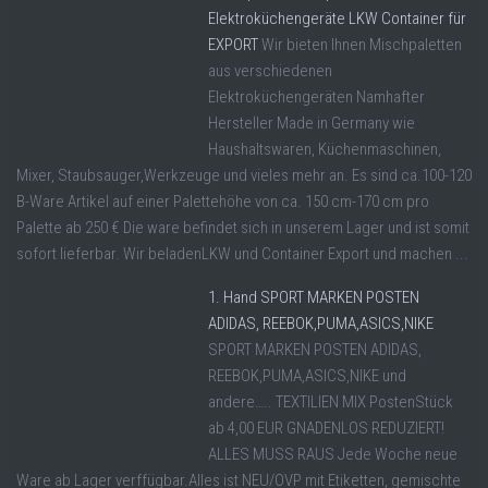
Elektroküchengeräte LKW Container für
EXPORT
Wir bieten Ihnen Mischpaletten
aus verschiedenen
Elektroküchengeräten Namhafter
Hersteller Made in Germany wie
Haushaltswaren, Küchenmaschinen,
Mixer, Staubsauger,Werkzeuge und vieles mehr an. Es sind ca.100-120
B-Ware Artikel auf einer Palettehöhe von ca. 150 cm-170 cm pro
Palette ab 250 € Die ware befindet sich in unserem Lager und ist somit
sofort lieferbar. Wir beladenLKW und Container Export und machen ...
1. Hand SPORT MARKEN POSTEN
ADIDAS, REEBOK,PUMA,ASICS,NIKE
SPORT MARKEN POSTEN ADIDAS,
REEBOK,PUMA,ASICS,NIKE und
andere….. TEXTILIEN MIX PostenStück
ab 4,00 EUR GNADENLOS REDUZIERT!
ALLES MUSS RAUS Jede Woche neue
Ware ab Lager verffügbar.Alles ist NEU/OVP mit Etiketten, gemischte