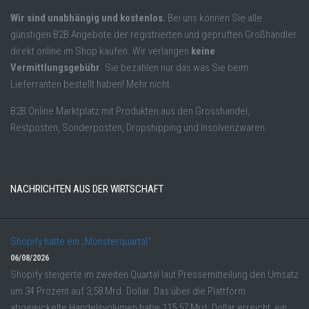
Wir sind unabhängig und kostenlos.
Bei uns können Sie alle
günstigen B2B Angebote der registrierten und geprüften Großhändler
direkt online im Shop kaufen. Wir verlangen
keine
Vermittlungsgebühr
. Sie bezahlen nur das was Sie beim
Lieferranten bestellt haben! Mehr nicht.
B2B Online Marktplatz mit Produkten aus den Grosshandel,
Restposten, Sonderposten, Dropshipping und Insolvenzwaren.
NACHRICHTEN AUS DER WIRTSCHAFT
Shopify hatte ein „Monsterquartal“
06/08/2026
Shopify steigerte im zweiten Quartal laut Pressemitteilung den Umsatz
um 34 Prozent auf 3,58 Mrd. Dollar. Das über die Plattform
abgewickelte Handelsvolumen habe 115,57 Mrd. Dollar erreicht, ein