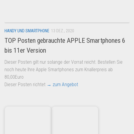
Dropshipping-Produkte
B2B Produkte
Grosshandel
HANDY UND SMARTPHONE
13 DEZ., 2020
Amazon
TOP Posten gebrauchte APPLE Smartphones 6
Aldi
bis 11er Version
Lidl
Dieser Posten gilt nur solange der Vorrat reicht. Bestellen Sie
Kostenlos verkaufen
noch heute Ihre Apple Smartphones zum Knallerpreis ab
Anmelden
80,00Euro
Dieser Posten richtet
→ zum Angebot
Kostenlos Registrieren
Newsletter