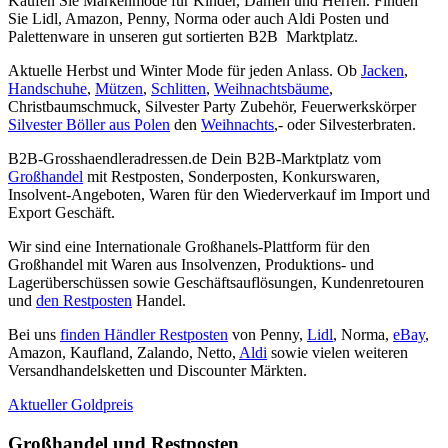
Kaufen Sie Markenmode für Kinder, Damen und Herren. Finden
Sie Lidl, Amazon, Penny, Norma oder auch Aldi Posten und
Palettenware in unseren gut sortierten B2B Marktplatz.
Aktuelle Herbst und Winter Mode für jeden Anlass. Ob
Jacken
,
Handschuhe
,
Mützen
,
Schlitten
,
Weihnachtsbäume
,
Christbaumschmuck, Silvester Party Zubehör, Feuerwerkskörper
Silvester Böller aus Polen
den
Weihnachts
,- oder Silvesterbraten.
B2B-Grosshaendleradressen.de Dein B2B-Marktplatz vom
Großhandel
mit Restposten, Sonderposten, Konkurswaren,
Insolvent-Angeboten, Waren für den Wiederverkauf im Import und
Export Geschäft.
Wir sind eine Internationale Großhanels-Plattform für den
Großhandel mit Waren aus Insolvenzen, Produktions- und
Lagerüberschüssen sowie Geschäftsauflösungen, Kundenretouren
und
den Restposten
Handel.
Bei uns
finden Händler Restposten
von Penny,
Lidl
, Norma,
eBay
,
Amazon, Kaufland, Zalando, Netto,
Aldi
sowie vielen weiteren
Versandhandelsketten und Discounter Märkten.
Aktueller Goldpreis
Großhandel und Restposten