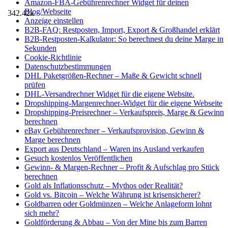
Amazon-FBA-Gebührenrechner Widget für deinen
Blog/Webseite
342.42k
Anzeige einstellen
B2B-FAQ: Restposten, Import, Export & Großhandel erklärt
B2B-Restposten-Kalkulator: So berechnest du deine Marge in
Sekunden
Cookie-Richtlinie
Datenschutzbestimmungen
DHL Paketgrößen-Rechner – Maße & Gewicht schnell
prüfen
DHL-Versandrechner Widget für die eigene Website.
Dropshipping-Margenrechner-Widget für die eigene Webseite
Dropshipping-Preisrechner – Verkaufspreis, Marge & Gewinn
berechnen
eBay Gebührenrechner – Verkaufsprovision, Gewinn &
Marge berechnen
Export aus Deutschland – Waren ins Ausland verkaufen
Gesuch kostenlos Veröffentlichen
Gewinn- & Margen-Rechner – Profit & Aufschlag pro Stück
berechnen
Gold als Inflationsschutz – Mythos oder Realität?
Gold vs. Bitcoin – Welche Währung ist krisensicherer?
Goldbarren oder Goldmünzen – Welche Anlageform lohnt
sich mehr?
Goldförderung & Abbau – Von der Mine bis zum Barren