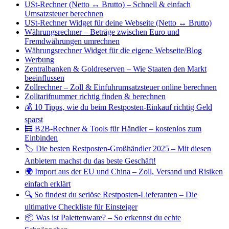
USt-Rechner (Netto ↔ Brutto) – Schnell & einfach
Umsatzsteuer berechnen
USt-Rechner Widget für deine Webseite (Netto ↔ Brutto)
Währungsrechner – Beträge zwischen Euro und
Fremdwährungen umrechnen
Währungsrechner Widget für die eigene Webseite/Blog
Werbung
Zentralbanken & Goldreserven – Wie Staaten den Markt
beeinflussen
Zollrechner – Zoll & Einfuhrumsatzsteuer online berechnen
Zolltarifnummer richtig finden & berechnen
💰 10 Tipps, wie du beim Restposten-Einkauf richtig Geld
sparst
🧮 B2B-Rechner & Tools für Händler – kostenlos zum
Einbinden
🏷️ Die besten Restposten-Großhändler 2025 – Mit diesen
Anbietern machst du das beste Geschäft!
🌍 Import aus der EU und China – Zoll, Versand und Risiken
einfach erklärt
🔍 So findest du seriöse Restposten-Lieferanten – Die
ultimative Checkliste für Einsteiger
📦 Was ist Palettenware? – So erkennst du echte