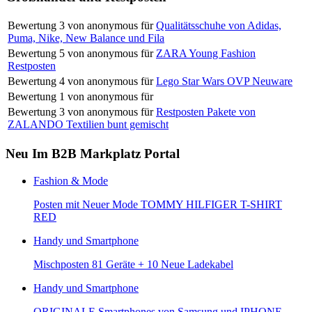
Bewertung
3
von
anonymous
für
Qualitätsschuhe von Adidas,
Puma, Nike, New Balance und Fila
Bewertung
5
von
anonymous
für
ZARA Young Fashion
Restposten
Bewertung
4
von
anonymous
für
Lego Star Wars OVP Neuware
Bewertung
1
von
anonymous
für
Bewertung
3
von
anonymous
für
Restposten Pakete von
ZALANDO Textilien bunt gemischt
Neu Im B2B Markplatz Portal
Fashion & Mode
Posten mit Neuer Mode TOMMY HILFIGER T-SHIRT
RED
Handy und Smartphone
Mischposten 81 Geräte + 10 Neue Ladekabel
Handy und Smartphone
ORIGINALE Smartphones von Samsung und IPHONE