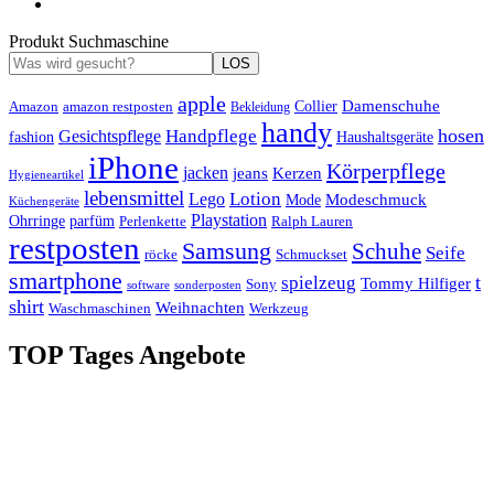
Produkt Suchmaschine
LOS
apple
Damenschuhe
Amazon
Collier
amazon restposten
Bekleidung
handy
hosen
Handpflege
Gesichtspflege
fashion
Haushaltsgeräte
iPhone
Körperpflege
jacken
Kerzen
jeans
Hygieneartikel
lebensmittel
Lotion
Lego
Modeschmuck
Mode
Küchengeräte
Playstation
Ohrringe
parfüm
Perlenkette
Ralph Lauren
restposten
Samsung
Schuhe
Seife
röcke
Schmuckset
smartphone
t
spielzeug
Tommy Hilfiger
Sony
software
sonderposten
shirt
Weihnachten
Waschmaschinen
Werkzeug
TOP Tages Angebote