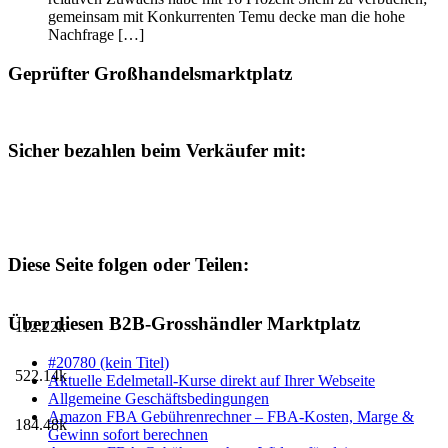
gemeinsam mit Konkurrenten Temu decke man die hohe
Nachfrage […]
Geprüfter Großhandelsmarktplatz
Sicher bezahlen beim Verkäufer mit:
Diese Seite folgen oder Teilen:
Über diesen B2B-Grosshändler Marktplatz
112.22k
#20780 (kein Titel)
522.14k
Aktuelle Edelmetall-Kurse direkt auf Ihrer Webseite
Allgemeine Geschäftsbedingungen
Amazon FBA Gebührenrechner – FBA-Kosten, Marge &
184.48k
Gewinn sofort berechnen