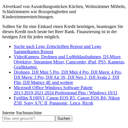
Abverkauf von Ausstellungsstücken Küchen, Wohnzimmer Möbeln,
Schlafzimmern wie Boxspringbetten und
Kinderzimmereinrichtungen.
Sollten Sie für eine Einkauf einen Kredit benötigen, beantragen Sie
diesen Kredit noch heute bei Ihrer Bank. Finanzierung ist in der
heutigen Zeit für jeden möglich.
Suche nach Lego Zeitschriften Repost und Lego
Sammelkarten Repost
VideoKamera, Drohnen und Luftbildaufnahmen, DJ-Mixer,
Objektive, Streaming Mixer, Camcorder, iPad, PS5, Kameras,
Grafikkarten.
Drohnen, DJI Mini 5 Pro, DJI Mini 4 Pro, DJI Mavic 4 Pro,
DJI Mavic 3 Pro, DJI Air 3S, DJI Neo 2, DJI Avata 2, DJI
Flip, DJI Matrice 4E und weitere
Microsoft Office Windows Software Pakete
2013,2019,2021,2024 Professional Plus / Windows 10/11
Fujifilm X100VI, Canon EOS R5, Canon EOS R6, Nikon
Z5II, Sony A7C II, Panasonic, Leica, Ricoh
Interne Suchmaschine
Suchen