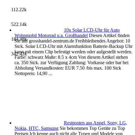
112.22k
522.14k
10x Solar LCD-Uhr für Auto
Wohnmobil Motorrad u.a. Großhandel
Diesen Artikel finden
184.48k
Sie auf grosshandel-zentrum.de Freibbleibendes Angebot: 10
Stck. Solar LCD-Uhr mit Alarmfunktion Batterie-Backup Uhr
kann mit einem Clip befestigt werden oder aufgestellt werden.
342.42k
Farbe: schwarz Maße: 8.5 x 4cm Von diesem Artikel stehen
ca. 350 Stck. zur Verfügung Zahlung: Vorkasse oder bar bei
Abholung Versandkosten: EUR 7.50 /bis max. 100 Stck
Nettopreis: 14,90 ...
Restposten aus Appel, Sony, LG,
Nokia, HTC, Samsung
Sie bekommen Top Geräte zu Top
Preisen Ich kenne auch nicht alle Typen und Modele von