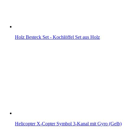
Holz Besteck Set - Kochlöffel Set aus Holz
Helicopter X-Copter Symbol 3-Kanal mit Gyro (Gelb)