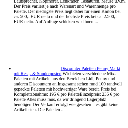
Lautsprecher, Kopfhörer, Lenkräder, Tastaturen, Mäuse u.v.m.
Der Preis variiert je nach Warenart und Warenmenge pro
Palette. Der niedrigste Preis liegt dabei für einen Karton bei
ca. 500,- EUR netto und der höchste Preis bei ca. 2.500,-
EUR netto. Auf Anfrage schicken wir Ihnen ...
Discounter Paletten Penny Markt
mit Rest,- & Sonderposten
Wir bieten verschiedene Mix-
Paletten mit Artikeln aus den Bereichen Lidl, Penny und
anderen Discountern an.Insgesamt stehen rund 100 randvoll
gepackte Paletten mit hochwertiger Ware bereit. Preis bei
Komplettabnahme: 195 € pro PaletteEinzelpreis: 235 € pro
Palette Alles muss raus, da wir dringend Lagerplatz
benötigen.Der Verkauf erfolgt wie gesehen – es gibt keine
Artikellisten. Die Paletten ...