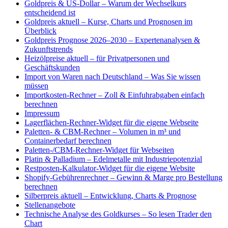
Goldpreis & US-Dollar – Warum der Wechselkurs
entscheidend ist
Goldpreis aktuell – Kurse, Charts und Prognosen im
Überblick
Goldpreis Prognose 2026–2030 – Expertenanalysen &
Zukunftstrends
Heizölpreise aktuell – für Privatpersonen und
Geschäftskunden
Import von Waren nach Deutschland – Was Sie wissen
müssen
Importkosten-Rechner – Zoll & Einfuhrabgaben einfach
berechnen
Impressum
Lagerflächen-Rechner-Widget für die eigene Webseite
Paletten- & CBM-Rechner – Volumen in m³ und
Containerbedarf berechnen
Paletten-/CBM-Rechner-Widget für Webseiten
Platin & Palladium – Edelmetalle mit Industriepotenzial
Restposten-Kalkulator-Widget für die eigene Website
Shopify-Gebührenrechner – Gewinn & Marge pro Bestellung
berechnen
Silberpreis aktuell – Entwicklung, Charts & Prognose
Stellenangebote
Technische Analyse des Goldkurses – So lesen Trader den
Chart