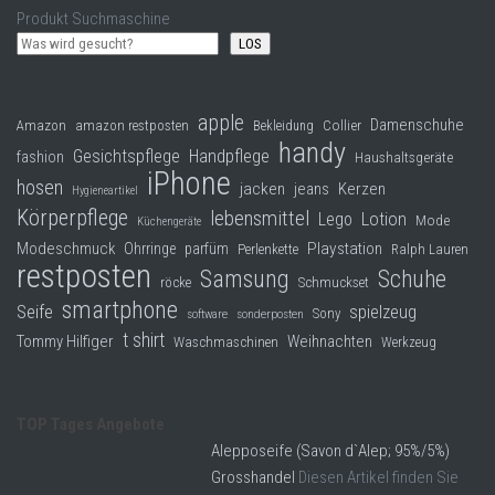
Produkt Suchmaschine
LOS
apple
Damenschuhe
Collier
Amazon
amazon restposten
Bekleidung
handy
Gesichtspflege
Handpflege
fashion
Haushaltsgeräte
iPhone
hosen
jacken
jeans
Kerzen
Hygieneartikel
Körperpflege
lebensmittel
Lego
Lotion
Mode
Küchengeräte
Modeschmuck
Playstation
Ohrringe
parfüm
Perlenkette
Ralph Lauren
restposten
Samsung
Schuhe
röcke
Schmuckset
smartphone
Seife
spielzeug
Sony
software
sonderposten
t shirt
Tommy Hilfiger
Weihnachten
Waschmaschinen
Werkzeug
TOP Tages Angebote
Alepposeife (Savon d`Alep; 95%/5%)
Grosshandel
Diesen Artikel finden Sie