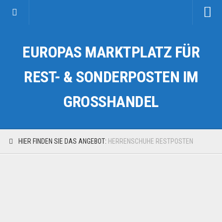
Startseite
EUROPAS MARKTPLATZ FÜR
Kategorien
Auto & Motorrad
REST- & SONDERPOSTEN IM
Drogerie & Tierbedarf
GROSSHANDEL
Fahrzeuge & Transport
Fashion & Mode
Garten & Werkzeug
HIER FINDEN SIE DAS ANGEBOT:
HERRENSCHUHE RESTPOSTEN
Geschäft, Büro & Schreibwaren
Geschenkartikel
Haushaltswaren
Handy und Smartphone
Kosmetik & Pflege