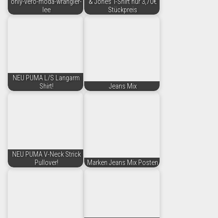
only-vero-moda-wrangler-
& Jones T-Shirt nur 3,70€
lee
Stückpreis
NEU PUMA L/S Langarm
Shirt!
Jeans Mix
NEU PUMA V-Neck Strick
Pullover!
Marken Jeans Mix Posten