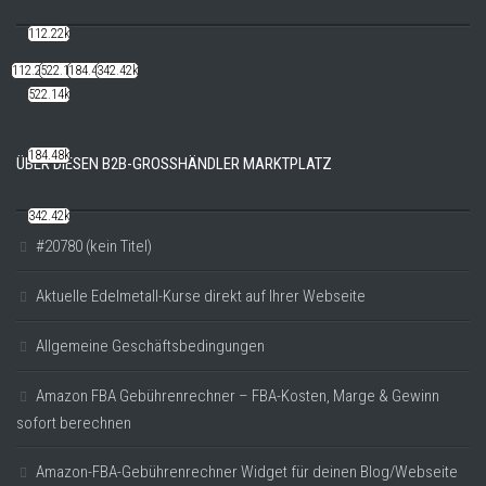
112.22k
112.22k
522.14k
184.48k
342.42k
522.14k
184.48k
ÜBER DIESEN B2B-GROSSHÄNDLER MARKTPLATZ
342.42k
#20780 (kein Titel)
Aktuelle Edelmetall-Kurse direkt auf Ihrer Webseite
Allgemeine Geschäftsbedingungen
Amazon FBA Gebührenrechner – FBA-Kosten, Marge & Gewinn
sofort berechnen
Amazon-FBA-Gebührenrechner Widget für deinen Blog/Webseite