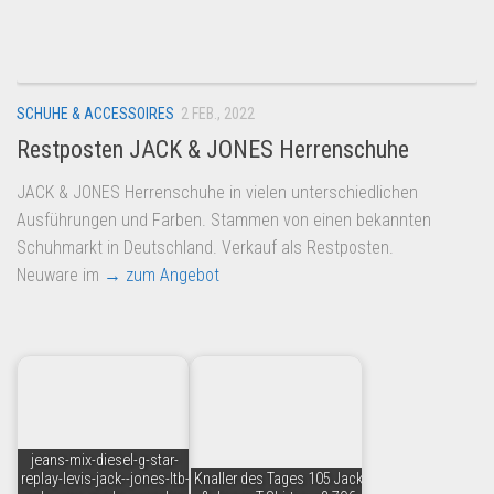
Dropshipping-Produkte
B2B Produkte
Grosshandel
SCHUHE & ACCESSOIRES
2 FEB., 2022
Amazon
Restposten JACK & JONES Herrenschuhe
Aldi
JACK & JONES Herrenschuhe in vielen unterschiedlichen
Lidl
Ausführungen und Farben. Stammen von einen bekannten
Kostenlos verkaufen
Schuhmarkt in Deutschland. Verkauf als Restposten.
Neuware im
→ zum Angebot
Anmelden
Kostenlos Registrieren
Newsletter
jeans-mix-diesel-g-star-
replay-levis-jack--jones-ltb-
Knaller des Tages 105 Jack