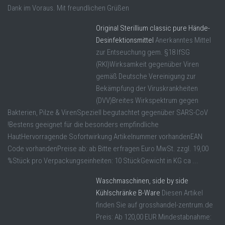
Dank im Voraus. Mit freundlichen Grüßen
Original Sterillium classic pure Hände-
Desinfektionsmittel
Anerkanntes Mittel
zur Entseuchung gem. §18 IfSG
(RKI)Wirksamkeit gegenüber Viren
gemäß Deutsche Vereinigung zur
Bekämpfung der Viruskrankheiten
(DVV)Breites Wirkspektrum gegen
Bakterien, Pilze & VirenSpeziell begutachtet gegenüber SARS-CoV
!Bestens geeignet für die besonders empfindliche
HautHervorragende Sofortwirkung Artikelnummer vorhandenEAN
Code vorhandenPreise ab: ab Bitte erfragen Euro MwSt. zzgl. 19,00
%Stück pro Verpackungseinheiten: 10 StückGewicht in KG ca ...
Waschmaschinen, side by side
Kühlschränke B-Ware
Diesen Artikel
finden Sie auf grosshandel-zentrum.de
Preis: Ab 120,00 EUR Mindestabnahme: