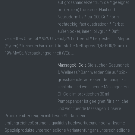
auf grosshandel-zentrum.de * geeignet
bei (extrem) trockener Haut und
Neurodermitis * ca. 200 Gr * Form:
rechteckig, fast quadratisch * Farbe:
außen ocker, innen: olivgrün * Duft:
verseiftes Olivenöl * 95% Olivenöl,5% Lorbeeröl * hergestellt in Aleppo
(Syrien) * keinerlei Farb- und Duftstoffe Nettopreis: 1,45 EUR/Stück +
19% MwSt. Verpackungseinheit (VE): ...
Massageöl Cola
Sie suchen Gesundheit
& Wellness? Dann werden Sie auf b2b-
grosshaendleradressen.de fündig! Für
sinnliche und wohltuende Massagen Hot
Öl- Cola im praktischen 30 ml
Pumpspender ist geeignet für sinnliche
und wohltuende Massagen. Unsere
Produkte überzeugen mitdiesen Stärken: ein
umfangreichesSortiment, qualitativ hochwertigeund hochwirksame
Spezialprodukte,unterschiedliche Variantenfür ganz unterschiedliche