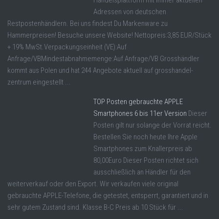
Handelsplattform mit immer aktuellen
Adressen von deutschen
Restpostenhändlern. Bei uns findest Du Markenware zu
Hammerpreisen! Besuche unsere Website! Nettopreis:3,85 EUR/Stück
+ 19% MwSt.Verpackungseinheit (VE):Auf
Anfrage/VBMindestabnahmemenge:Auf Anfrage/VB Grosshändler
kommt aus Polen und hat 244 Angebote aktuell auf grosshandel-
zentrum eingestellt ...
TOP Posten gebrauchte APPLE
Smartphones 6 bis 11er Version
Dieser
Posten gilt nur solange der Vorrat reicht.
Bestellen Sie noch heute Ihre Apple
Smartphones zum Knallerpreis ab
80,00Euro Dieser Posten richtet sich
ausschließlich an Händler für den
weiterverkauf oder den Export. Wir verkaufen viele original
gebrauchte APPLE-Telefone, die getestet, entsperrt, garantiert und in
sehr gutem Zustand sind. Klasse B-C Preis ab 10 Stück für ...