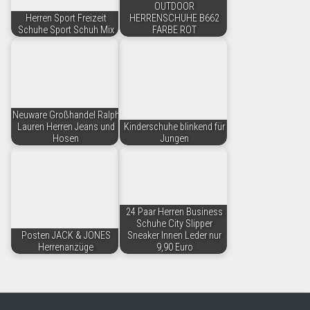
OUTDOOR
Herren Sport Freizeit
HERRENSCHUHE B662
Schuhe Sport Schuh Mix
FARBE ROT
Neuware Großhandel Ralph
Lauren Herren Jeans und
Kinderschuhe blinkend für
Hosen
Jungen
24 Paar Herren Business
Schuhe City Slipper
Posten JACK & JONES
Sneaker Innen Leder nur
Herrenanzüge
9,90 Euro