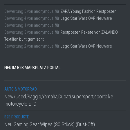
Bewertung
5
von
anonymous
für
ZARA Young Fashion Restposten
Bewertung
4
von
anonymous
für
Lego Star Wars OVP Neuware
Bewertung
1
von
anonymous
für
Bewertung
3
von
anonymous
für
Restposten Pakete von ZALANDO
Textilien bunt gemischt
Bewertung
2
von
anonymous
für
Lego Star Wars OVP Neuware
NEU IM B2B MARKPLATZ PORTAL
AUTO & MOTORRAD
New/Used,Piaggio,Yamaha,Ducati,supersport,sportbike
motorcycle ETC
B2B PRODUKTE
Neu Gaming Gear Wipes (80 Stück) (Dust-Off)