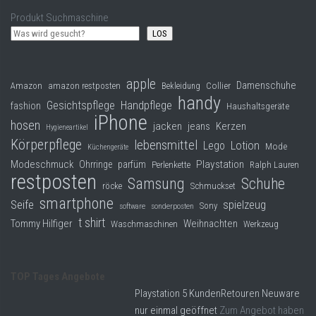
Produkt Suchmaschine
LOS
apple
Damenschuhe
Collier
Amazon
amazon restposten
Bekleidung
handy
Gesichtspflege
Handpflege
fashion
Haushaltsgeräte
iPhone
hosen
jacken
jeans
Kerzen
Hygieneartikel
Körperpflege
lebensmittel
Lego
Lotion
Mode
Küchengeräte
Modeschmuck
Playstation
Ohrringe
parfüm
Perlenkette
Ralph Lauren
restposten
Samsung
Schuhe
röcke
Schmuckset
smartphone
Seife
spielzeug
Sony
software
sonderposten
t shirt
Tommy Hilfiger
Weihnachten
Waschmaschinen
Werkzeug
TOP Tages Angebote
Playstation 5 KundenRetouren Neuware
nur einmal geöffnet
Zum Angebot haben