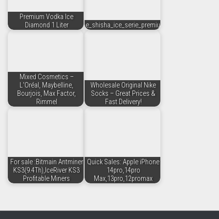
Premium Vodka Ice
Diamond 1 Liter
e_shisha_ice_serie_premium
Mixed Cosmetics –
L'Oréal, Maybelline,
Wholesale Original Nike
Bourjois, Max Factor,
Socks – Great Prices &
Rimmel
Fast Delivery!
For sale :Bitmain Antminer
Quick Sales: Apple iPhone
KS3(9.4Th),IceRiver KS3
14pro,14pro
Profitable Miners
Max,13pro,12promax