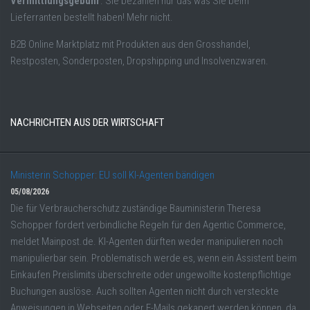
Vermittlungsgebühr
. Sie bezahlen nur das was Sie beim
Lieferranten bestellt haben! Mehr nicht.
B2B Online Marktplatz mit Produkten aus den Grosshandel,
Restposten, Sonderposten, Dropshipping und Insolvenzwaren.
NACHRICHTEN AUS DER WIRTSCHAFT
Ministerin Schopper: EU soll KI-Agenten bändigen
05/08/2026
Die für Verbraucherschutz zuständige Bauministerin Theresa
Schopper fordert verbindliche Regeln für den Agentic Commerce,
meldet Mainpost.de. KI-Agenten dürften weder manipulieren noch
manipulierbar sein. Problematisch werde es, wenn ein Assistent beim
Einkaufen Preislimits überschreite oder ungewollte kostenpflichtige
Buchungen auslöse. Auch sollten Agenten nicht durch versteckte
Anweisungen in Webseiten oder E-Mails gekapert werden können, da