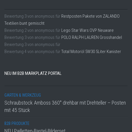
Bewertung
3
von
anonymous
für
Restposten Pakete von ZALANDO
Textilien bunt gemischt
Bewertung
2
von
anonymous
für
Lego Star Wars OVP Neuware
Bewertung
3
von
anonymous
für
POLO RALPH LAUREN Grosshandel
Bewertung
3
von
anonymous
für
Bewertung
4
von
anonymous
für
Total Motoröl 5W30 5Liter Kanister
NEU IM B2B MARKPLATZ PORTAL
GARTEN & WERKZEUG
Schraubstock Amboss 360° drehbar mit Drehteller – Posten
mit 45 Stück
B2B PRODUKTE
NEU Pailletten-Bastel-Bilderset