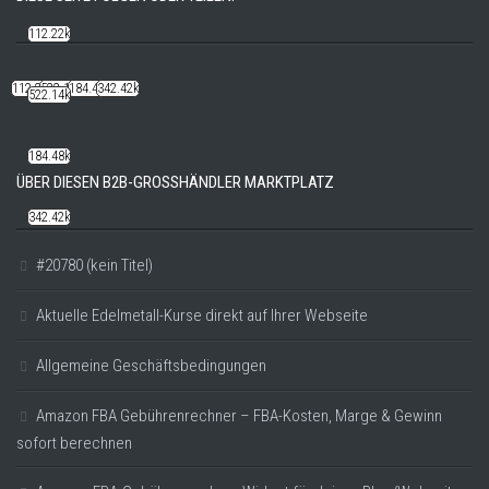
112.22k
112.22k
522.14k
184.48k
342.42k
522.14k
184.48k
ÜBER DIESEN B2B-GROSSHÄNDLER MARKTPLATZ
342.42k
#20780 (kein Titel)
Aktuelle Edelmetall-Kurse direkt auf Ihrer Webseite
Allgemeine Geschäftsbedingungen
Amazon FBA Gebührenrechner – FBA-Kosten, Marge & Gewinn
sofort berechnen