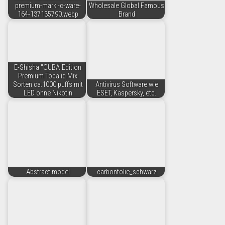
premium-marki-c-ware-
Wholesale Global Famous
164-137135790.webp
Brand
E-Shisha "CUBA"Edition
Premium Tobaliq Mix
Sorten ca.1000 puffs mit
Antivirus Software wie
LED ohne Nikotin
ESET, Kaspersky, etc.
Abstract model
carbonfolie_schwarz