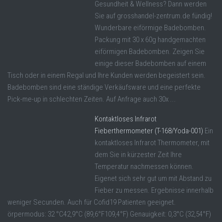
Gesundheit & Wellness? Dann werden
Sie auf grosshandel-zentrum.de fündig!
Wunderbare eiförmige Badebomben.
Packung mit 30 x 60g handgemachten
eiförmigen Badebomben. Zeigen Sie
einige dieser Badebomben auf einem
Tisch oder in einem Regal und Ihre Kunden werden begeistert sein.
Badebomben sind eine ständige Verkäufsware und eine perfekte
Pick-me-up in schlechten Zeiten. Auf Anfrage auch 30x ...
Kontaktloses Infrarot
Fieberthermometer (T-168/Yoda-001)
Ein
kontaktloses Infrarot Thermometer, mit
dem Sie in kürzester Zeit Ihre
Temperatur nachmessen können.
Eigenet sich sehr gut um mit Abstand zu
Fieber zu messen. Ergebnisse innerhalb
weniger Secunden. Auch für Cofid19 Patienten geeignet.
örpermodus: 32 °C42,9°C (89,6°F109,4°F) Genauigkeit: 0,3°C (32,54°F)