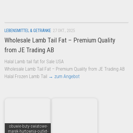
Dropshipping-Produkte
B2B Produkte
Grosshandel
LEBENSMITTEL & GETRÄNKE
27 OKT., 2025
Amazon
Wholesale Lamb Tail Fat – Premium Quality
Aldi
from JE Trading AB
Lidl
Halal Lamb tail fat for Sale USA
Kostenlos verkaufen
Wholesale Lamb Tail Fat – Premium Quality from JE Trading AB
Anmelden
Halal Frozen Lamb Tail
→ zum Angebot
Kostenlos Registrieren
Newsletter
obuwie-buty-swiatowe-
marek-hurtownia-outlet-