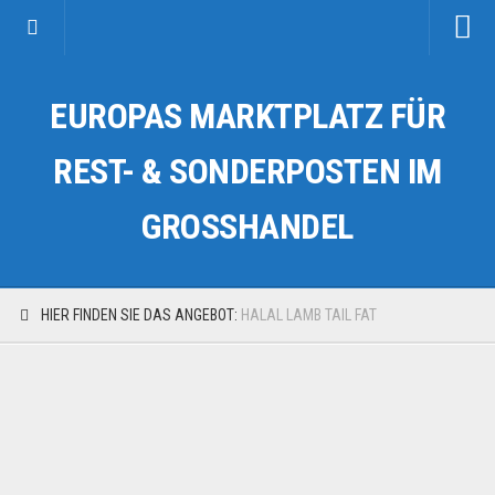
Startseite
EUROPAS MARKTPLATZ FÜR
Kategorien
Auto & Motorrad
REST- & SONDERPOSTEN IM
Drogerie & Tierbedarf
GROSSHANDEL
Fahrzeuge & Transport
Fashion & Mode
Garten & Werkzeug
HIER FINDEN SIE DAS ANGEBOT:
HALAL LAMB TAIL FAT
Geschäft, Büro & Schreibwaren
Geschenkartikel
Haushaltswaren
Handy und Smartphone
Kosmetik & Pflege