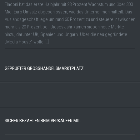
Flaconi hat das erste Halbjahr mit 23 Prozent Wachstum und über 300
Mio. Euro Umsatz abgeschlossen, wie das Unternehmen mitteilt. Das
Auslandsgeschäft lege um rund 60 Prozent zu und steuere inzwischen
mehr als 20 Prozent bei. Dieses Jahr kämen sieben neue Märkte
hinzu, darunter UK, Spanien und Ungarn. Über die neu gegründete
„Media House“ wolle […]
GEPRÜFTER GROSSHANDELSMARKTPLATZ
SICHER BEZAHLEN BEIM VERKÄUFER MIT: