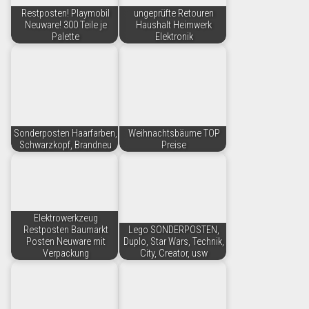
Restposten! Playmobil
ungeprüfte Retouren
Neuware! 300 Teile je
Haushalt Heimwerk
Palette
Elektronik
Sonderposten Haarfarben,
Weihnachtsbäume TOP
Schwarzkopf, Brandneu
Preise
Elektrowerkzeug
Restposten Baumarkt
Lego SONDERPOSTEN,
Posten Neuware mit
Duplo, Star Wars, Technik,
Verpackung
City, Creator, usw