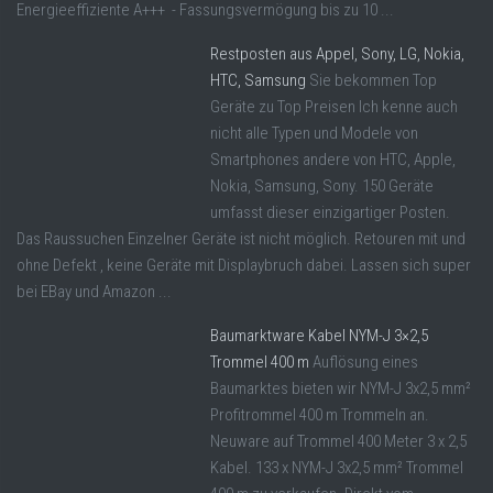
Energieeffiziente A+++ - Fassungsvermögung bis zu 10 ...
Restposten aus Appel, Sony, LG, Nokia,
HTC, Samsung
Sie bekommen Top
Geräte zu Top Preisen Ich kenne auch
nicht alle Typen und Modele von
Smartphones andere von HTC, Apple,
Nokia, Samsung, Sony. 150 Geräte
umfasst dieser einzigartiger Posten.
Das Raussuchen Einzelner Geräte ist nicht möglich. Retouren mit und
ohne Defekt , keine Geräte mit Displaybruch dabei. Lassen sich super
bei EBay und Amazon ...
Baumarktware Kabel NYM-J 3×2,5
Trommel 400 m
Auflösung eines
Baumarktes bieten wir NYM-J 3x2,5 mm²
Profitrommel 400 m Trommeln an.
Neuware auf Trommel 400 Meter 3 x 2,5
Kabel. 133 x NYM-J 3x2,5 mm² Trommel