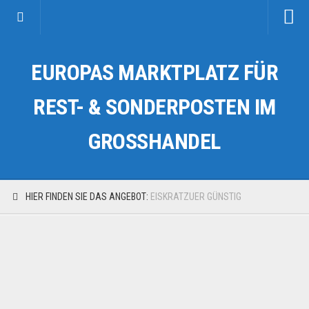
Startseite
EUROPAS MARKTPLATZ FÜR
Kategorien
Auto & Motorrad
REST- & SONDERPOSTEN IM
Drogerie & Tierbedarf
GROSSHANDEL
Fahrzeuge & Transport
Fashion & Mode
Garten & Werkzeug
HIER FINDEN SIE DAS ANGEBOT:
EISKRATZUER GÜNSTIG
Geschäft, Büro & Schreibwaren
Geschenkartikel
Haushaltswaren
Handy und Smartphone
Kosmetik & Pflege