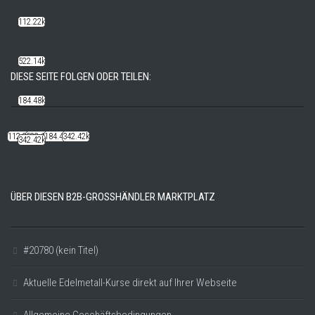
112.22k
522.14k
DIESE SEITE FOLGEN ODER TEILEN:
184.48k
112.22k
522.14k
184.48k
342.42k
342.42k
ÜBER DIESEN B2B-GROSSHÄNDLER MARKTPLATZ
#20780 (kein Titel)
Aktuelle Edelmetall-Kurse direkt auf Ihrer Webseite