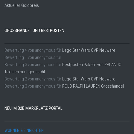
Aktueller Goldpreis
GROSSHANDEL UND RESTPOSTEN
Bewertung
4
von
anonymous
für
Lego Star Wars OVP Neuware
Bewertung
1
von
anonymous
für
Bewertung
3
von
anonymous
für
Restposten Pakete von ZALANDO
Textilien bunt gemischt
Bewertung
2
von
anonymous
für
Lego Star Wars OVP Neuware
Bewertung
3
von
anonymous
für
POLO RALPH LAUREN Grosshandel
NEU IM B2B MARKPLATZ PORTAL
WOHNEN & EINRICHTEN