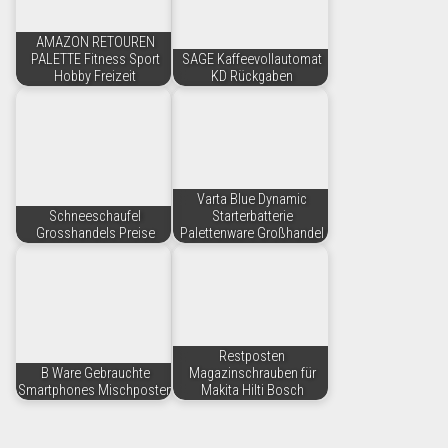
AMAZON RETOUREN
PALETTE Fitness Sport
SAGE Kaffeevollautomat
Hobby Freizeit
KD Rückgaben
Varta Blue Dynamic
Schneeschaufel
Starterbatterie
Grosshandels Preise
Palettenware Großhandel
Restposten
B Ware Gebrauchte
Magazinschrauben für
Smartphones Mischposten
Makita Hilti Bosch