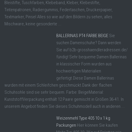
Bleistifte, Tuschfarben, Klebeband, Kleber, Klebestifte,
Tintenpatronen, Radiergummis, Federtaschen, Druckerpapier,
Textmarker, Pinsel Alles so wie auf den Bildern zu sehen, alles
Mischware, keine gesonderte ...
BALLERINAS PT4 FARBE BEIGE
Sie
suchen Damenschuhe? Dann werden
Sie auf b2b-grosshaendleradressen.de/
fündig! Sehr bequeme Damen Ballerinas
in klassischer Form wurden aus
hochwertigen Materialien
gefertigt.Diese Damen Ballerinas
wurden mit einem Schleifchen geschmückt.Dank der flachen
Schuhsohle sind sie sehr bequem. Farbe: BeigeMaterial:
KunststoffVerpackung enthält 12 Paare gemischt in Größen 36-41. In
unserem Angebot finden Sie dieses Schuhmodell auch in anderen ...
Weizenmehl Type 405 10 x 1 kg
Packungen
Hier können Sie kaufen