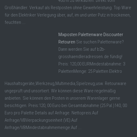
400 m zu verkaufen. Direkt vom
Großhändler. Verkauf als Restposten ohne Gewehrleistung. Top Ware
für den Elektriker Verlegung über, auf, im und unter Putz in trockenen,
feuchten ...
Mixposten Palettenware Discounter
Retouren
Sie suchen Palettenware?
Dann werden Sie auf b2b-
grosshaendleradressen.de fündig!
Preis: 120,00 EURMindestabnahme: 3
PalettenMenge: 25 Paletten Elektro
Haushaltsgeräte,Werkzeug,Multimedia,Spielzeug,usw. Retourware
ungeprüft und unsortiert. Wir können diese Ware regelmäßig
anbieten. Sie können den Posten in unserem Warenlager gerne
besichtigen. Preis:120, 00 Euro bei Gesamtabnahme (25 Pal.)140, 00
Euro pro Palette Details auf Anfrage. Nettopreis:Auf
Anfrage/VBVerpackungseinheit (VE):Auf
Anfrage/VBMindestabnahmemenge:Auf ...