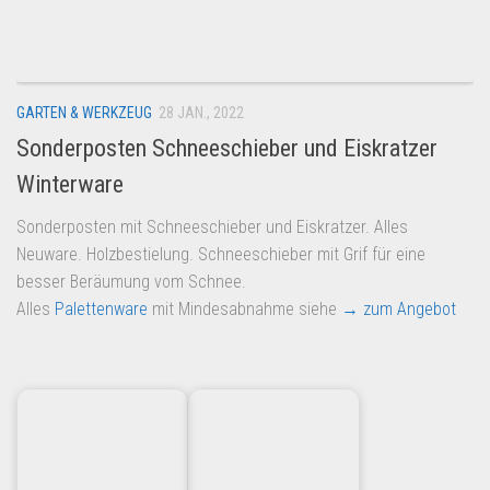
Dropshipping-Produkte
B2B Produkte
Grosshandel
GARTEN & WERKZEUG
28 JAN., 2022
Amazon
Sonderposten Schneeschieber und Eiskratzer
Aldi
Winterware
Lidl
Sonderposten mit Schneeschieber und Eiskratzer. Alles
Kostenlos verkaufen
Neuware. Holzbestielung. Schneeschieber mit Grif für eine
Anmelden
besser Beräumung vom Schnee.
Alles
Palettenware
mit Mindesabnahme siehe
→ zum Angebot
Kostenlos Registrieren
Newsletter