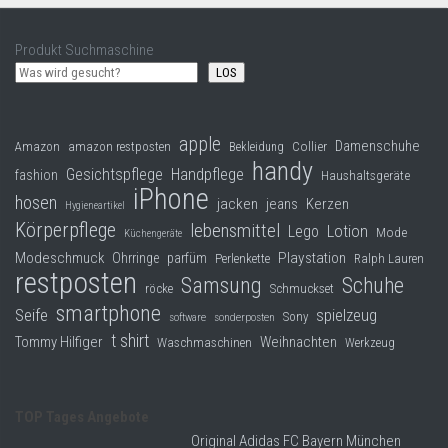
Produkt Suchmaschine
LOS
apple
Damenschuhe
Collier
Amazon
amazon restposten
Bekleidung
handy
Gesichtspflege
Handpflege
fashion
Haushaltsgeräte
iPhone
hosen
jacken
jeans
Kerzen
Hygieneartikel
Körperpflege
lebensmittel
Lego
Lotion
Mode
Küchengeräte
Modeschmuck
Playstation
Ohrringe
parfüm
Perlenkette
Ralph Lauren
restposten
Samsung
Schuhe
röcke
Schmuckset
smartphone
Seife
spielzeug
Sony
software
sonderposten
t shirt
Tommy Hilfiger
Weihnachten
Waschmaschinen
Werkzeug
TOP Tages Angebote
Original Adidas FC Bayern München