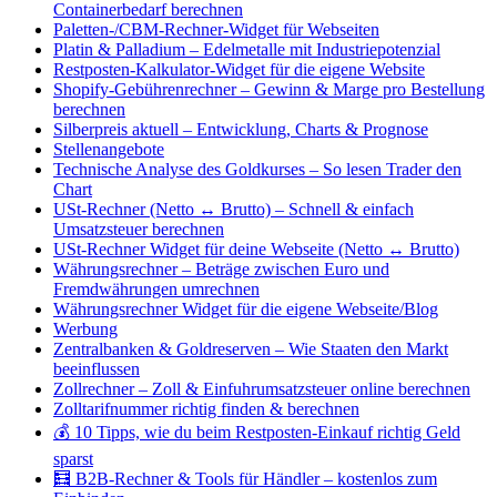
Containerbedarf berechnen
Paletten-/CBM-Rechner-Widget für Webseiten
Platin & Palladium – Edelmetalle mit Industriepotenzial
Restposten-Kalkulator-Widget für die eigene Website
Shopify-Gebührenrechner – Gewinn & Marge pro Bestellung
berechnen
Silberpreis aktuell – Entwicklung, Charts & Prognose
Stellenangebote
Technische Analyse des Goldkurses – So lesen Trader den
Chart
USt-Rechner (Netto ↔ Brutto) – Schnell & einfach
Umsatzsteuer berechnen
USt-Rechner Widget für deine Webseite (Netto ↔ Brutto)
Währungsrechner – Beträge zwischen Euro und
Fremdwährungen umrechnen
Währungsrechner Widget für die eigene Webseite/Blog
Werbung
Zentralbanken & Goldreserven – Wie Staaten den Markt
beeinflussen
Zollrechner – Zoll & Einfuhrumsatzsteuer online berechnen
Zolltarifnummer richtig finden & berechnen
💰 10 Tipps, wie du beim Restposten-Einkauf richtig Geld
sparst
🧮 B2B-Rechner & Tools für Händler – kostenlos zum