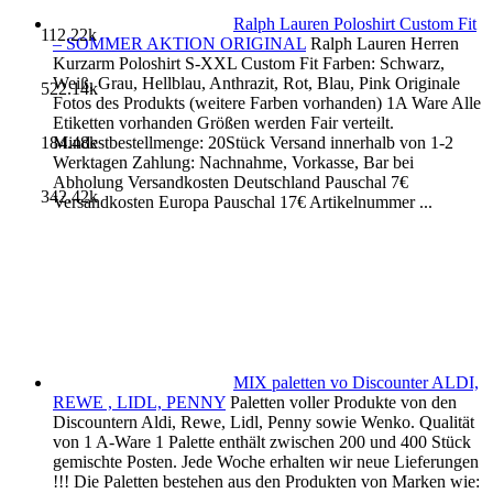
Ralph Lauren Poloshirt Custom Fit
112.22k
– SOMMER AKTION ORIGINAL
Ralph Lauren Herren
Kurzarm Poloshirt S-XXL Custom Fit Farben: Schwarz,
Weiß, Grau, Hellblau, Anthrazit, Rot, Blau, Pink Originale
522.14k
Fotos des Produkts (weitere Farben vorhanden) 1A Ware Alle
Etiketten vorhanden Größen werden Fair verteilt.
184.48k
Mindestbestellmenge: 20Stück Versand innerhalb von 1-2
Werktagen Zahlung: Nachnahme, Vorkasse, Bar bei
Abholung Versandkosten Deutschland Pauschal 7€
342.42k
Versandkosten Europa Pauschal 17€ Artikelnummer ...
MIX paletten vo Discounter ALDI,
REWE , LIDL, PENNY
Paletten voller Produkte von den
Discountern Aldi, Rewe, Lidl, Penny sowie Wenko. Qualität
von 1 A-Ware 1 Palette enthält zwischen 200 und 400 Stück
gemischte Posten. Jede Woche erhalten wir neue Lieferungen
!!! Die Paletten bestehen aus den Produkten von Marken wie: