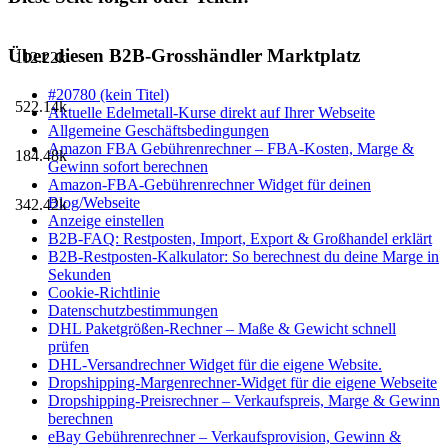
Über diesen B2B-Grosshändler Marktplatz
112.22k
#20780 (kein Titel)
522.14k
Aktuelle Edelmetall-Kurse direkt auf Ihrer Webseite
Allgemeine Geschäftsbedingungen
Amazon FBA Gebührenrechner – FBA-Kosten, Marge &
184.48k
Gewinn sofort berechnen
Amazon-FBA-Gebührenrechner Widget für deinen
Blog/Webseite
342.42k
Anzeige einstellen
B2B-FAQ: Restposten, Import, Export & Großhandel erklärt
B2B-Restposten-Kalkulator: So berechnest du deine Marge in
Sekunden
Cookie-Richtlinie
Datenschutzbestimmungen
DHL Paketgrößen-Rechner – Maße & Gewicht schnell
prüfen
DHL-Versandrechner Widget für die eigene Website.
Dropshipping-Margenrechner-Widget für die eigene Webseite
Dropshipping-Preisrechner – Verkaufspreis, Marge & Gewinn
berechnen
eBay Gebührenrechner – Verkaufsprovision, Gewinn &