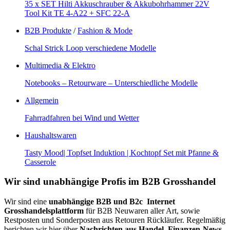
35 x SET Hilti Akkuschrauber & Akkubohrhammer 22V
Tool Kit TE 4-A22 + SFC 22-A
B2B Produkte
/
Fashion & Mode
Schal Strick Loop verschiedene Modelle
Multimedia & Elektro
Notebooks – Retourware – Unterschiedliche Modelle
Allgemein
Fahrradfahren bei Wind und Wetter
Haushaltswaren
Tasty Mood| Topfset Induktion | Kochtopf Set mit Pfanne &
Casserole
Wir sind unabhängige Profis im B2B Grosshandel
Wir sind eine
unabhängige B2B und B2c Internet
Grosshandelsplattform
für B2B Neuwaren aller Art, sowie
Restposten und Sonderposten aus Retouren Rückläufer. Regelmäßig
berichten wir hier über
Nachrichten aus Handel, Finanzen-News