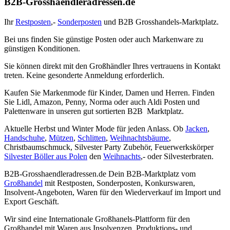
B2B-Grosshaendleradressen.de
Ihr
Restposten
,-
Sonderposten
und B2B Grosshandels-Marktplatz.
Bei uns finden Sie günstige Posten oder auch Markenware zu
günstigen Konditionen.
Sie können direkt mit den Großhändler Ihres vertrauens in Kontakt
treten. Keine gesonderte Anmeldung erforderlich.
Kaufen Sie Markenmode für Kinder, Damen und Herren. Finden
Sie Lidl, Amazon, Penny, Norma oder auch Aldi Posten und
Palettenware in unseren gut sortierten B2B Marktplatz.
Aktuelle Herbst und Winter Mode für jeden Anlass. Ob
Jacken
,
Handschuhe
,
Mützen
,
Schlitten
,
Weihnachtsbäume
,
Christbaumschmuck, Silvester Party Zubehör, Feuerwerkskörper
Silvester Böller aus Polen
den
Weihnachts
,- oder Silvesterbraten.
B2B-Grosshaendleradressen.de Dein B2B-Marktplatz vom
Großhandel
mit Restposten, Sonderposten, Konkurswaren,
Insolvent-Angeboten, Waren für den Wiederverkauf im Import und
Export Geschäft.
Wir sind eine Internationale Großhanels-Plattform für den
Großhandel mit Waren aus Insolvenzen, Produktions- und