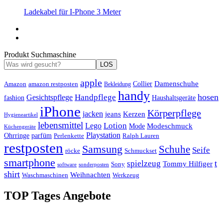
Ladekabel für I-Phone 3 Meter
Produkt Suchmaschine
LOS
apple
Damenschuhe
Amazon
Collier
amazon restposten
Bekleidung
handy
hosen
Handpflege
Gesichtspflege
fashion
Haushaltsgeräte
iPhone
Körperpflege
jacken
Kerzen
jeans
Hygieneartikel
lebensmittel
Lotion
Lego
Modeschmuck
Mode
Küchengeräte
Playstation
Ohrringe
parfüm
Perlenkette
Ralph Lauren
restposten
Samsung
Schuhe
Seife
röcke
Schmuckset
smartphone
t
spielzeug
Tommy Hilfiger
Sony
software
sonderposten
shirt
Weihnachten
Waschmaschinen
Werkzeug
TOP Tages Angebote