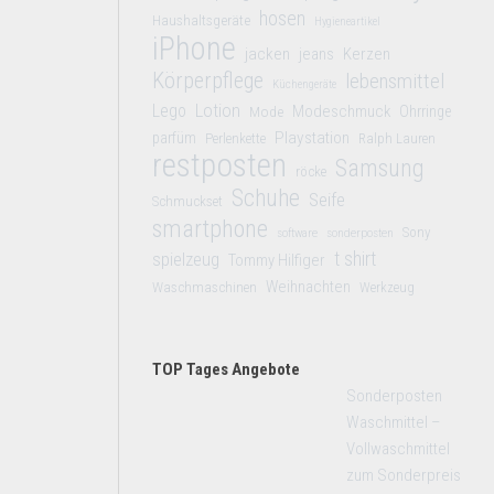
hosen
Haushaltsgeräte
Hygieneartikel
iPhone
jacken
jeans
Kerzen
Körperpflege
lebensmittel
Küchengeräte
Lego
Lotion
Modeschmuck
Mode
Ohrringe
Playstation
parfüm
Perlenkette
Ralph Lauren
restposten
Samsung
röcke
Schuhe
Seife
Schmuckset
smartphone
Sony
software
sonderposten
t shirt
spielzeug
Tommy Hilfiger
Weihnachten
Waschmaschinen
Werkzeug
TOP Tages Angebote
Sonderposten
Waschmittel –
Vollwaschmittel
zum Sonderpreis