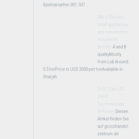
Spielvarianten:301, 501 ...
Mix of Electric
small appliances
and non electric
Household
Articles
A and B
qualityMostly
from Lidl Around
3.5 tonPrice is USD 3500 per tonAvailable in
Sharjah
Profi Cree LED
SWAT
Taschenlampe
HI-Power
Diesen
Artikel finden Sie
auf grosshandel-
zentrum.de