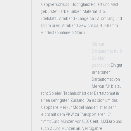
Klappverschluss. Hochglanz Poliert und Matt
gebürstet Farbe: Silber. Material: 316L
Edelstahl . Armband - Länge ca.: 21cm lang und
1,8cm breit. Armband Gewicht ca. 45 Gramm.
Mindestabnahme: 3 Stück ...
Merkur
Dartautomat für 8
Spieler
gebraucht
Ein gut
erhaltener
Dartautomat von
Merkur für bis zu
acht Spieler. Technisch ist der Dartautomat in
einen sehr guten Zustand. Da es sich um das
Klappbare Merkur Model handelt ist er sehr
leicht mit dem PKW zu Transportieren. Er
nimmt Euro Münzen von 0,50 Cent, 1,00Euro und
auch 2 Euro Münzen an. Verfügabre