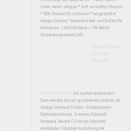
ocker, innen: olivgrün * Duft: verseiftes Olivenöl
* 95% Olivenöl,5% Lorbeeröl * hergestellt in
Aleppo (Syrien) * keinerlei Farb- und Duftstoffe
Nettopreis: 1,45 EUR/Stück + 19% MwSt.
Verpackungseinheit (VE): ...
Posten Edelstahl
Schmuck
Armband
Edelstahlschmuck
Sie suchen Armbänder?
Dann werden Sie auf grosshandel-zentrum.de
fündig! Schmuck Posten - Sonderposten -
Edelstahlschmuck. Schönes Edelstahl
Armband. Modell C2 Herren Edelstahl
Armbänder. Edelstahl Ausführung mit