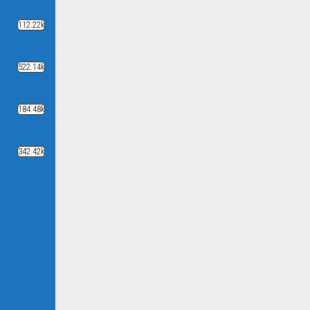
112.22k
522.14k
184.48k
342.42k