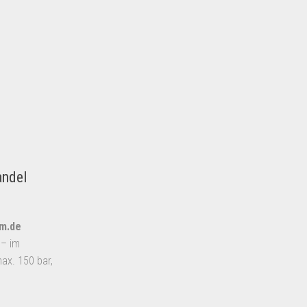
andel
um.de
 – im
x. 150 bar,