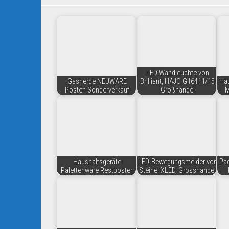
LED Wandleuchte von
Gasherde NEUWARE
Brilliant, HAJO G16411/15
Hau
Posten Sonderverkauf
Großhandel
M
Haushaltsgeräte
LED-Bewegungsmelder von
Pa
Palettenware Restposten
Steinel XLED, Grosshandel