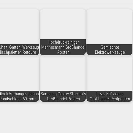
Hochdruckreiniger
halt, Garten, Werkzeug
Mannesmann Großhandel
Gemischte
ischpaletten Retoure
Posten
Elektrowerkzeuge
dlock Vorhängeschloss
Samsung Galaxy Stocklots
Levis 501 Jeans
Rundschloss 60 mm
Großhandel Posten
Großhandel Restposten