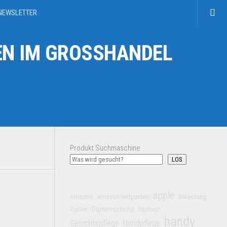
NEWSLETTER
N IM GROSSHANDEL
Produkt Suchmaschine
LOS
apple
Amazon
amazon restposten
Bekleidung
Damenschuhe
Collier
fashion
handy
Gesichtspflege
Handpflege