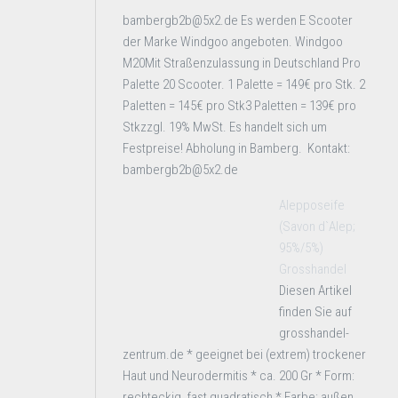
bambergb2b@5x2.de Es werden E Scooter
der Marke Windgoo angeboten. Windgoo
M20Mit Straßenzulassung in Deutschland Pro
Palette 20 Scooter. 1 Palette = 149€ pro Stk. 2
Paletten = 145€ pro Stk3 Paletten = 139€ pro
Stkzzgl. 19% MwSt. Es handelt sich um
Festpreise! Abholung in Bamberg. Kontakt:
bambergb2b@5x2.de
Alepposeife
(Savon d`Alep;
95%/5%)
Grosshandel
Diesen Artikel
finden Sie auf
grosshandel-
zentrum.de * geeignet bei (extrem) trockener
Haut und Neurodermitis * ca. 200 Gr * Form:
rechteckig, fast quadratisch * Farbe: außen