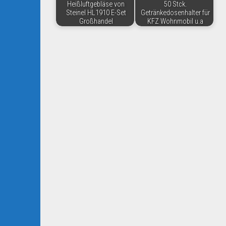
Heißluftgebläse von
50 Stck.
Steinel HL1910 E-Set
Getränkedosenhalter für
Großhandel
KFZ Wohnmobil u.a