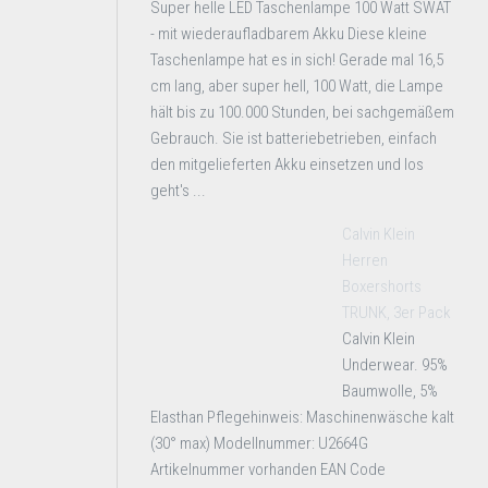
Super helle LED Taschenlampe 100 Watt SWAT
- mit wiederaufladbarem Akku Diese kleine
Taschenlampe hat es in sich! Gerade mal 16,5
cm lang, aber super hell, 100 Watt, die Lampe
hält bis zu 100.000 Stunden, bei sachgemäßem
Gebrauch. Sie ist batteriebetrieben, einfach
den mitgelieferten Akku einsetzen und los
geht's ...
Calvin Klein
Herren
Boxershorts
TRUNK, 3er Pack
Calvin Klein
Underwear. 95%
Baumwolle, 5%
Elasthan Pflegehinweis: Maschinenwäsche kalt
(30° max) Modellnummer: U2664G
Artikelnummer vorhanden EAN Code