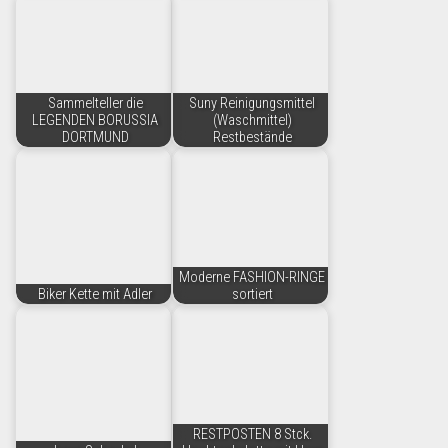
Sammelteller die
Suny Reinigungsmittel
LEGENDEN BORUSSIA
(Waschmittel)
DORTMUND
Restbestände
Moderne FASHION-RINGE
Biker Kette mit Adler
sortiert
RESTPOSTEN 8 Stck.