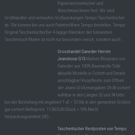
Papiertaschentücher und
Waschmaschinen fest. Wir sind
Großhändler und verkaufen Großpackungen Tempo Taschentücher
an. SIe können bei uns auch PalettenWare Tempo bestellen. Tempo
Original TaschentücherDer 4-lagige Klassiker der bekannten
Taschentuch-Marke ist nicht nur besonders weich, sondern auch ...
Grosshandel Ganeder Herren
Jeanshose G15
Marken Bluejeans von
Ganeder aus 100% Baumwolle Tolle
aktuelle Modelle in Schnitt und Details
unschlagbar! Knopfleiste zum Öffnen
der Jeans Größenangaben 29-36 sortiert
wählbar in den Längen 32 und 34 bitte
bei der Bestellung mit angeben! 1 vE = 10 Stk in den genannten Größen
gut sortiert Nettopreis: 11,90 EUR/Stück + 19% MwSt.
Verpackungseinheit (VE): ...
Taschentücher Restposten von Tempo