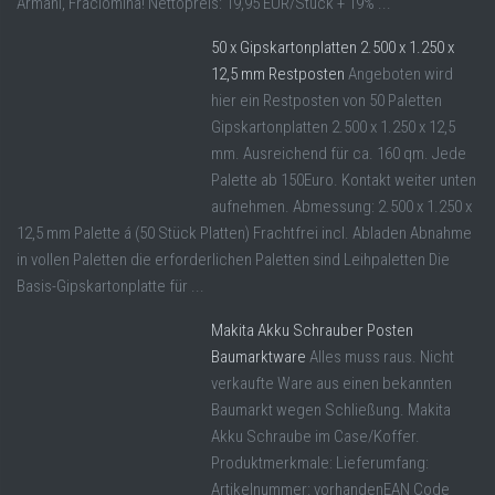
Armani, Fraciomina! Nettopreis: 19,95 EUR/Stück + 19% ...
50 x Gipskartonplatten 2.500 x 1.250 x
12,5 mm Restposten
Angeboten wird
hier ein Restposten von 50 Paletten
Gipskartonplatten 2.500 x 1.250 x 12,5
mm. Ausreichend für ca. 160 qm. Jede
Palette ab 150Euro. Kontakt weiter unten
aufnehmen. Abmessung: 2.500 x 1.250 x
12,5 mm Palette á (50 Stück Platten) Frachtfrei incl. Abladen Abnahme
in vollen Paletten die erforderlichen Paletten sind Leihpaletten Die
Basis-Gipskartonplatte für ...
Makita Akku Schrauber Posten
Baumarktware
Alles muss raus. Nicht
verkaufte Ware aus einen bekannten
Baumarkt wegen Schließung. Makita
Akku Schraube im Case/Koffer.
Produktmerkmale: Lieferumfang:
Artikelnummer: vorhandenEAN Code