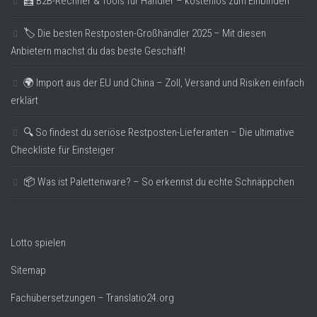
🧮 B2B-Rechner & Tools für Händler – kostenlos zum Einbinden
🏷️ Die besten Restposten-Großhändler 2025 – Mit diesen
Anbietern machst du das beste Geschäft!
🌍 Import aus der EU und China – Zoll, Versand und Risiken einfach
erklärt
🔍 So findest du seriöse Restposten-Lieferanten – Die ultimative
Checkliste für Einsteiger
📦 Was ist Palettenware? – So erkennst du echte Schnäppchen
Lotto spielen
Sitemap
Fachübersetzungen – Translatio24.org