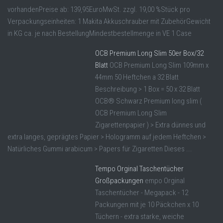
vorhandenPreise ab: 139,95EuroMwSt. zzgl. 19,00 %Stück pro
Verpackungseinheiten: 1 Makita Akkuschrauber mit ZubehörGewicht
in KG ca. je nach BestellungMindestbestellmenge in VE 1 Case
OCB Premium Long Slim 50er Box/32
Blatt
OCB Premium Long Slim 109mm x
44mm 50 Heftchen a 32 Blatt
Beschreibung > 1 Box = 50 x 32 Blatt
OCB® Schwarz Premium long slim (
OCB Premium Long Slim
Zigarettenpapier ) > Extra dünnes und
extra langes, geprägtes Papier > Hologramm auf jedem Heftchen >
Natürliches Gummi arabicum > Papers für Zigaretten Dieses ...
Tempo Orginal Taschentücher
Großpackungen
empo Orginal
Taschentücher - Megapack - 12
Packungen mit je 10 Päckchen x 10
Tüchern - extra starke, weiche