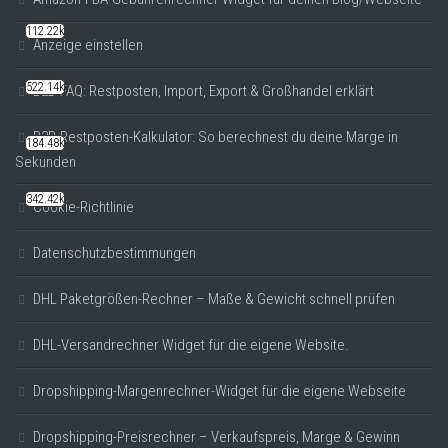
112.22k
Anzeige einstellen
522.14k
B2B-FAQ: Restposten, Import, Export & Großhandel erklärt
B2B-Restposten-Kalkulator: So berechnest du deine Marge in
184.48k
Sekunden
342.42k
Cookie-Richtlinie
Datenschutzbestimmungen
DHL Paketgrößen-Rechner – Maße & Gewicht schnell prüfen
DHL-Versandrechner Widget für die eigene Website.
Dropshipping-Margenrechner-Widget für die eigene Webseite
Dropshipping-Preisrechner – Verkaufspreis, Marge & Gewinn