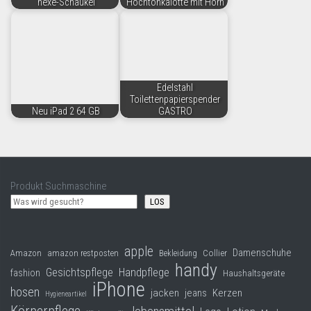
hexe-Schaukel
Hochtonkalotte mit Horn
Edelstahl
Toilettenpapierspender
Neu iPad 2 64 GB
GASTRO
Produkt Suchmaschine
LOS
apple
Damenschuhe
Collier
Amazon
amazon restposten
Bekleidung
handy
Gesichtspflege
Handpflege
fashion
Haushaltsgeräte
iPhone
hosen
jacken
jeans
Kerzen
Hygieneartikel