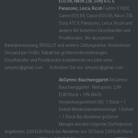
EOS R6, Nikon Z5II, Sony A7C II,
Panasonic, Leica, Ricoh
Fujifilm X100VI,
Canon EOS R5, Canon EOS R6, Nikon Z5II,
Sony A7C II, Panasonic, Leica, Ricoh und
andere Wir beliefern Einzelhändler und
Privatkunden. Wir akzeptieren
Banküberweisung, REVOLUT und weitere Zahlungsarten. Kostenloser
Versand per FedEx. Rabatt bei größeren Bestellmengen
Einzelhändler und Privatkunden kontaktieren uns bitte unter:
iymysec@gmail.com Schreiben Sie uns: iymysec@gmail.com ...
AbGymnic Bauchweggürtel
AbGymnic
Bauchweggürtel Nettopreis: 2,99
EUR/Stück + 19% MwSt.
Verpackungseinheit (VE): 1 Stück = 1
Einheit Mindestabnahmemenge: 1 Einheit
= 1 Stück Bei Abnahme größerer
Mengen werden folgende Staffelpreise
angeboten: 2,69 EUR/Stück bei Abnahme von 10 Stück 2,49 EUR/Stück