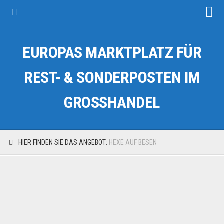
Startseite
EUROPAS MARKTPLATZ FÜR
Kategorien
Auto & Motorrad
REST- & SONDERPOSTEN IM
Drogerie & Tierbedarf
GROSSHANDEL
Fahrzeuge & Transport
Fashion & Mode
Garten & Werkzeug
HIER FINDEN SIE DAS ANGEBOT:
HEXE AUF BESEN
Geschäft, Büro & Schreibwaren
Geschenkartikel
Haushaltswaren
Handy und Smartphone
Kosmetik & Pflege