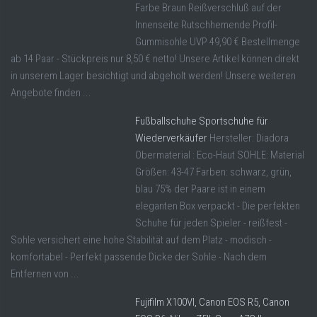
Farbe Braun Reißverschluß auf der
Innenseite Rutschhemende Profil-
Gummisohle UVP 49,90 € Bestellmenge
ab 14 Paar - Stückpreis nur 8,50 € netto! Unsere Artikel können direkt
in unserem Lager besichtigt und abgeholt werden! Unsere weiteren
Angebote finden ...
Fußballschuhe Sportschuhe für
Wiederverkäufer
Hersteller: Diadora
Obermaterial : Eco-Haut SOHLE: Material
Größen: 43-47 Farben: schwarz, grün,
blau 75% der Paare ist in einem
eleganten Box verpackt - Die perfekten
Schuhe für jeden Spieler - reißfest -
Sohle versichert eine hohe Stabilität auf dem Platz - modisch -
komfortabel - Perfekt passende Dicke der Sohle - Nach dem
Entfernen von ...
Fujifilm X100VI, Canon EOS R5, Canon