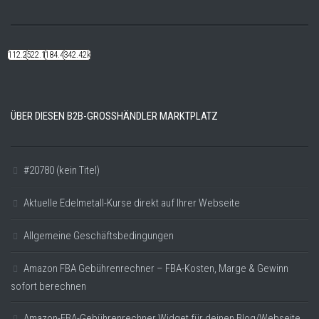
112.22k
522.14k
184.48k
342.42k
ÜBER DIESEN B2B-GROSSHÄNDLER MARKTPLATZ
#20780 (kein Titel)
Aktuelle Edelmetall-Kurse direkt auf Ihrer Webseite
Allgemeine Geschäftsbedingungen
Amazon FBA Gebührenrechner – FBA-Kosten, Marge & Gewinn
sofort berechnen
Amazon-FBA-Gebührenrechner Widget für deinen Blog/Webseite