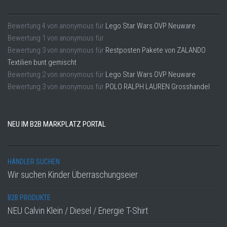
Bewertung
4
von
anonymous
für
Lego Star Wars OVP Neuware
Bewertung
1
von
anonymous
für
Bewertung
3
von
anonymous
für
Restposten Pakete von ZALANDO
Textilien bunt gemischt
Bewertung
2
von
anonymous
für
Lego Star Wars OVP Neuware
Bewertung
3
von
anonymous
für
POLO RALPH LAUREN Grosshandel
NEU IM B2B MARKPLATZ PORTAL
HÄNDLER SUCHEN
Wir suchen Kinder Überraschungseier
B2B PRODUKTE
NEU Calvin Klein / Diesel / Energie T-Shirt