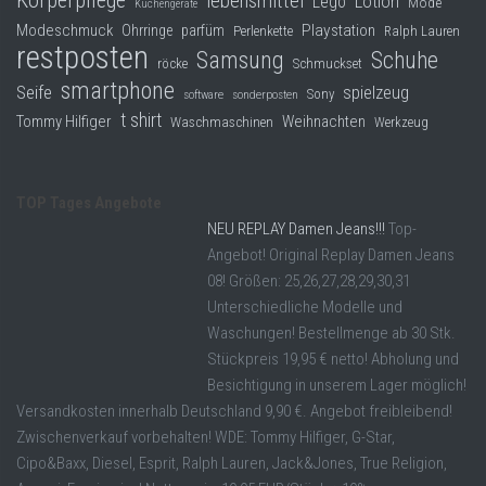
Körperpflege
lebensmittel
Lego
Lotion
Mode
Küchengeräte
Modeschmuck
Playstation
Ohrringe
parfüm
Perlenkette
Ralph Lauren
restposten
Samsung
Schuhe
röcke
Schmuckset
smartphone
Seife
spielzeug
Sony
software
sonderposten
t shirt
Tommy Hilfiger
Weihnachten
Waschmaschinen
Werkzeug
TOP Tages Angebote
NEU REPLAY Damen Jeans!!!
Top-
Angebot! Original Replay Damen Jeans
08! Größen: 25,26,27,28,29,30,31
Unterschiedliche Modelle und
Waschungen! Bestellmenge ab 30 Stk.
Stückpreis 19,95 € netto! Abholung und
Besichtigung in unserem Lager möglich!
Versandkosten innerhalb Deutschland 9,90 €. Angebot freibleibend!
Zwischenverkauf vorbehalten! WDE: Tommy Hilfiger, G-Star,
Cipo&Baxx, Diesel, Esprit, Ralph Lauren, Jack&Jones, True Religion,