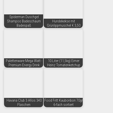
Spiderman Duschgel
Shampoo Badeschaum
Hundekekse mit
Badespaß
Grünlippmuschel € 3,50
Palettenware Mega Watt -
10 Liter (11,5kg) Eimer
Premium Energy Drink
Heinz Tomatenketchup
Havana Club 3 Años 340
Food Fritt Kaubonbon 70gr
Flaschen
6-fach sortiert