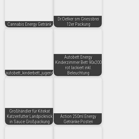
Dr.Oetker sm Griessbrei
Cannabis Energy Getränk
12er Packung
Autobett Energy
Kinderzimmer Bett 90x200
rot lackiert inkl.
autobett_kinderbett_jugendbett_rot
Beleuchtung
Großhändler für Kitekat
Katzenfutter Landpicknick
Action 250ml Energy
in Sauce Großpackung
Getränke Posten