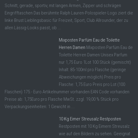
Schnitt, gerade, sportiv, mit langen Armen, Zipper und schrägen
Eingrifftaschen Das berühmte Ralph Lauren-Polospieler-Logo ziert die
linke Brust Lieblingsbasic für Freizeit, Sport, Club Allrounder, der zu
allen Lässig-Looks passt, ob ...
Mixposten Parfüm Eau de Toilette
Herren Damen
Mixposten Parfüm Eau de
Toilette Herren Damen Unisex Parfum
nur 1,75 Euro 1Lot 100 Stück (gemischt)
Inhalt: 85-100ml pro Flasche (geringe
Abweichungen möglich) Preis pro
Flasche: 1,75 Euro Preis pro Lot (100
Flaschen) 175.- Euro Artikelnummer vorhanden EAN Code vorhanden
Preise ab: 1,75Euro pro Flasche MwSt. zzgl. 19,00 % Stück pro
Verpackungseinheiten: 1 Gewicht in ...
10 Kg Eimer Streusalz Restposten
Restposten mit 10 Kg Eimern Streusalz
wie auf den Bildern zu sehen. Geeignat