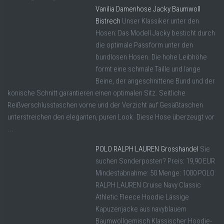
Vanilia Damenhose Jacky Baumwoll
Bistrech
Unser Klassiker unter den
Hosen: Das Modell Jacky besticht durch
die optimale Passform unter den
bundlosen Hosen. Die hohe Leibhöhe
formt eine schmale Taille und lange
Beine, der angeschnittene Bund und der
konische Schnitt garantieren einen optimalen Sitz. Seitliche
Reißverschlusstaschen vorne und der Verzicht auf Gesäßtaschen
unterstreichen den eleganten, puren Look. Diese Hose überzeugt vor
...
POLO RALPH LAUREN Grosshandel
Sie
suchen Sonderposten? Preis: 19,90 EUR
Mindestabnahme: 50 Menge: 1000 POLO
RALPH LAUREN Cruise Navy Classic
Athletic Fleece Hoodie Lässige
Kapuzenjacke aus navyblauem
Baumwollgemisch Klassischer Hoodie-