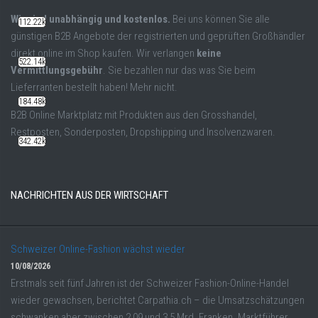
Wir sind unabhängig und kostenlos.
Bei uns können Sie alle
112.22k
günstigen B2B Angebote der registrierten und geprüften Großhändler
direkt online im Shop kaufen. Wir verlangen
keine
522.14k
Vermittlungsgebühr
. Sie bezahlen nur das was Sie beim
Lieferranten bestellt haben! Mehr nicht.
184.48k
B2B Online Marktplatz mit Produkten aus den Grosshandel,
Restposten, Sonderposten, Dropshipping und Insolvenzwaren.
342.42k
NACHRICHTEN AUS DER WIRTSCHAFT
Schweizer Online-Fashion wächst wieder
10/08/2026
Erstmals seit fünf Jahren ist der Schweizer Fashion-Online-Handel
wieder gewachsen, berichtet Carpathia.ch – die Umsatzschätzungen
schwanken aber zwischen 2,09 und 3,5 Mrd. Franken. Marktführer