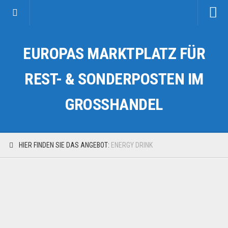
Startseite
EUROPAS MARKTPLATZ FÜR
Kategorien
Auto & Motorrad
REST- & SONDERPOSTEN IM
Drogerie & Tierbedarf
GROSSHANDEL
Fahrzeuge & Transport
Fashion & Mode
Garten & Werkzeug
HIER FINDEN SIE DAS ANGEBOT:
ENERGY DRINK
Geschäft, Büro & Schreibwaren
Geschenkartikel
Haushaltswaren
Handy und Smartphone
Kosmetik & Pflege