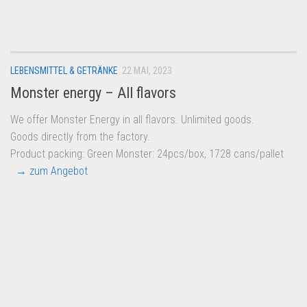
Dropshipping-Produkte
B2B Produkte
Grosshandel
LEBENSMITTEL & GETRÄNKE
22 MAI, 2023
Amazon
Monster energy – All flavors
Aldi
We offer Monster Energy in all flavors. Unlimited goods.
Lidl
Goods directly from the factory.
Kostenlos verkaufen
Product packing: Green Monster: 24pcs/box, 1728 cans/pallet
→ zum Angebot
Anmelden
Kostenlos Registrieren
Newsletter