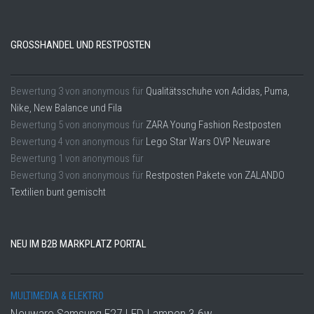
GROSSHANDEL UND RESTPOSTEN
Bewertung
3
von
anonymous
für
Qualitätsschuhe von Adidas, Puma,
Nike, New Balance und Fila
Bewertung
5
von
anonymous
für
ZARA Young Fashion Restposten
Bewertung
4
von
anonymous
für
Lego Star Wars OVP Neuware
Bewertung
1
von
anonymous
für
Bewertung
3
von
anonymous
für
Restposten Pakete von ZALANDO
Textilien bunt gemischt
NEU IM B2B MARKPLATZ PORTAL
MULTIMEDIA & ELEKTRO
Neuware Samsung E27 LED-Lampen 3.6w