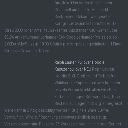
für alle mit Eis bedeckten Flächen.
Gestapelt auf Palette. Baumarkt
Restposten. Gekauft wie gesehen.
Korngröße: 0-5mmEntspricht der TL-
Streu 2003Hoher Anteil tauwirksamer SubstanzenNaCl-Gehalt über
98,2% Artikelnummer vorhandenEAN Code vorhandenPreise ab: ab
2,00EuroMwSt. zzgl. 19,00 %Stück pro Verpackungseinheiten: 1 Eimer
StreusalzGewicht in KG ca ...
Ralph Lauren Pullover Hoodie
Kapuzenpullover NEU
Ralph Lauren
Hoodie S-XL Großen und Farben frei
Wählbar Die Kapuzenpullover kommen
einzeln Verpackt inkl. allen Etiketten!
Farben auf Lager: Schwarz, Grau, Navy.
Bestand auf Lager in Sinzig ist begrenzt.
Ware kann in Sinzig besichtigt werden. Originale Ware EU-frei
Verkäuflich! Wird auf Rechnung selbstverständlich bestätigt.
Versandkosten sind Pauschal 7€ Vorkasse, Nachnahme oder Bar bei