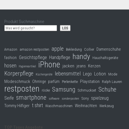
Produkt Suchmaschine
LOS
apple
Damenschuhe
Collier
Amazon
amazon restposten
Bekleidung
handy
Gesichtspflege
Handpflege
fashion
Haushaltsgeräte
iPhone
hosen
jacken
jeans
Kerzen
Hygieneartikel
Körperpflege
lebensmittel
Lego
Lotion
Mode
Küchengeräte
Modeschmuck
Playstation
Ohrringe
parfüm
Perlenkette
Ralph Lauren
restposten
Samsung
Schuhe
röcke
Schmuckset
smartphone
Seife
spielzeug
Sony
software
sonderposten
t shirt
Tommy Hilfiger
Weihnachten
Waschmaschinen
Werkzeug
TOP Tages Angebote