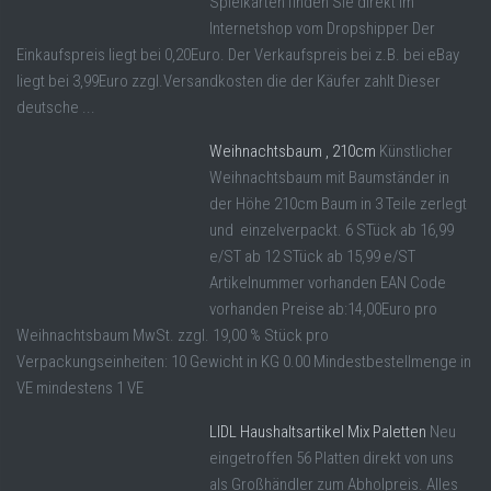
Spielkarten finden Sie direkt im
Internetshop vom Dropshipper Der
Einkaufspreis liegt bei 0,20Euro. Der Verkaufspreis bei z.B. bei eBay
liegt bei 3,99Euro zzgl.Versandkosten die der Käufer zahlt Dieser
deutsche ...
Weihnachtsbaum , 210cm
Künstlicher
Weihnachtsbaum mit Baumständer in
der Höhe 210cm Baum in 3 Teile zerlegt
und einzelverpackt. 6 STück ab 16,99
e/ST ab 12 STück ab 15,99 e/ST
Artikelnummer vorhanden EAN Code
vorhanden Preise ab:14,00Euro pro
Weihnachtsbaum MwSt. zzgl. 19,00 % Stück pro
Verpackungseinheiten: 10 Gewicht in KG 0.00 Mindestbestellmenge in
VE mindestens 1 VE
LIDL Haushaltsartikel Mix Paletten
Neu
eingetroffen 56 Platten direkt von uns
als Großhändler zum Abholpreis. Alles