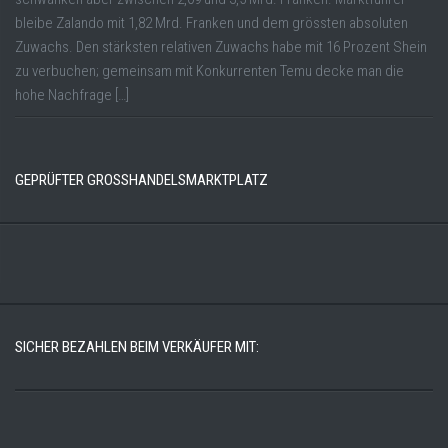
bleibe Zalando mit 1,82 Mrd. Franken und dem grössten absoluten
Zuwachs. Den stärksten relativen Zuwachs habe mit 16 Prozent Shein
zu verbuchen; gemeinsam mit Konkurrenten Temu decke man die
hohe Nachfrage […]
GEPRÜFTER GROSSHANDELSMARKTPLATZ
SICHER BEZAHLEN BEIM VERKÄUFER MIT: