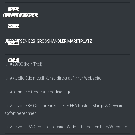
112.22k
112.22k
522.14k
184.48k
342.42k
522.14k
ÜBER DIESEN B2B-GROSSHÄNDLER MARKTPLATZ
184.48k
342.42k
#20780 (kein Titel)
Aktuelle Edelmetall-Kurse direkt auf Ihrer Webseite
Allgemeine Geschäftsbedingungen
Amazon FBA Gebührenrechner – FBA-Kosten, Marge & Gewinn
sofort berechnen
Amazon-FBA-Gebührenrechner Widget für deinen Blog/Webseite