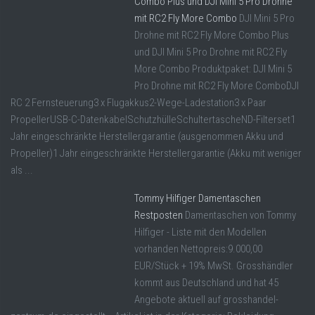
Combo Plus und DJI Mini 5 Pro Drohne
mit RC2 Fly More Combo
DJI Mini 5 Pro
Drohne mit RC2 Fly More Combo Plus
und DJI Mini 5 Pro Drohne mit RC2 Fly
More Combo Produktpaket: DJI Mini 5
Pro Drohne mit RC2 Fly More ComboDJI
RC 2 Fernsteuerung3 x Flugakkus2-Wege-Ladestation3 x Paar
PropellerUSB-C-DatenkabelSchutzhülleSchultertascheND-Filterset1
Jahr eingeschränkte Herstellergarantie (ausgenommen Akku und
Propeller)1 Jahr eingeschränkte Herstellergarantie (Akku mit weniger
als ...
Tommy Hilfiger Damentaschen
Restposten
Damentaschen von Tommy
Hilfiger - Liste mit den Modellen
vorhanden Nettopreis:9.000,00
EUR/Stück + 19% MwSt. Grosshändler
kommt aus Deutschland und hat 45
Angebote aktuell auf grosshandel-