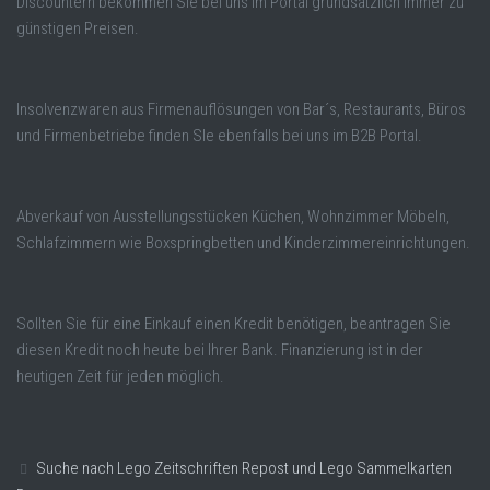
Discountern bekommen Sie bei uns im Portal grundsätzlich immer zu
günstigen Preisen.
Insolvenzwaren aus Firmenauflösungen von Bar´s, Restaurants, Büros
und Firmenbetriebe finden SIe ebenfalls bei uns im B2B Portal.
Abverkauf von Ausstellungsstücken Küchen, Wohnzimmer Möbeln,
Schlafzimmern wie Boxspringbetten und Kinderzimmereinrichtungen.
Sollten Sie für eine Einkauf einen Kredit benötigen, beantragen Sie
diesen Kredit noch heute bei Ihrer Bank. Finanzierung ist in der
heutigen Zeit für jeden möglich.
Suche nach Lego Zeitschriften Repost und Lego Sammelkarten