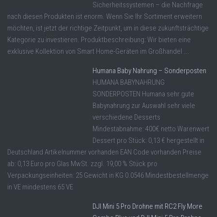
Sicherheitssystemen – die Nachfrage
nach diesen Produkten ist enorm. Wenn Sie Ihr Sortiment erweitern
möchten, ist jetzt der richtige Zeitpunkt, um in diese zukunftsträchtige
Kategorie zu investieren. Produktbeschreibung: Wir bieten eine
exklusive Kollektion von Smart Home-Geräten im Großhandel ...
Humana Baby Nahrung – Sonderposten
HUMANA BABYNAHRUNG
SONDERPOSTEN Humana sehr gute
Babynahrung zur Auswahl sehr viele
verschiedene Desserts
Mindestabnahme: 400€ netto Warenwert
Dessert pro Stück: 0,13 € hergestellt in
Deutschland Artikelnummer vorhanden EAN Code vorhanden Preise
ab: 0,13 Euro pro Glas MwSt. zzgl. 19,00 % Stück pro
Verpackungseinheiten: 25 Gewicht in KG 0.0546 Mindestbestellmenge
in VE mindestens 65 VE
DJI Mini 5 Pro Drohne mit RC2 Fly More