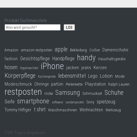
Produkt Suchmaschine
LOS
apple
Damenschuhe
Collier
Amazon
amazon restposten
Bekleidung
handy
Gesichtspflege
Handpflege
fashion
Haushaltsgeräte
iPhone
hosen
jacken
jeans
Kerzen
Hygieneartikel
Körperpflege
lebensmittel
Lego
Lotion
Mode
Küchengeräte
Modeschmuck
Playstation
Ohrringe
parfüm
Perlenkette
Ralph Lauren
restposten
Samsung
Schuhe
röcke
Schmuckset
smartphone
Seife
spielzeug
Sony
software
sonderposten
t shirt
Tommy Hilfiger
Weihnachten
Waschmaschinen
Werkzeug
TOP Tages Angebote