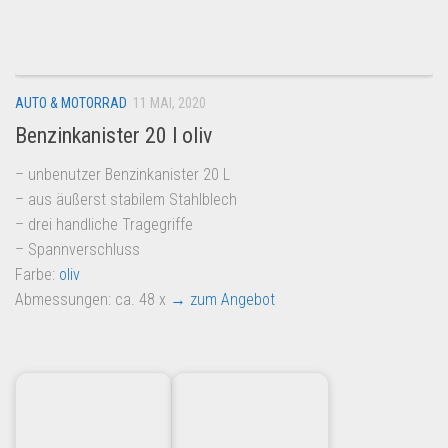
Dropshipping-Produkte
B2B Produkte
Grosshandel
AUTO & MOTORRAD
11 MAI, 2020
Amazon
Benzinkanister 20 l oliv
Aldi
– unbenutzer Benzinkanister 20 L
Lidl
– aus äußerst stabilem Stahlblech
Kostenlos verkaufen
– drei handliche Tragegriffe
– Spannverschluss
Anmelden
Farbe:
oliv
Kostenlos Registrieren
Abmessungen: ca. 48 x
→ zum Angebot
Newsletter