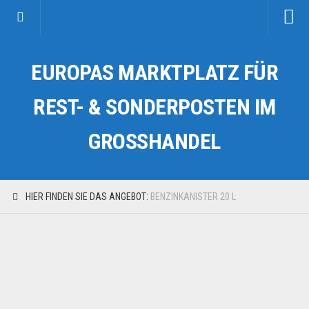
Startseite
EUROPAS MARKTPLATZ FÜR
Kategorien
Auto & Motorrad
REST- & SONDERPOSTEN IM
Drogerie & Tierbedarf
GROSSHANDEL
Fahrzeuge & Transport
Fashion & Mode
Garten & Werkzeug
HIER FINDEN SIE DAS ANGEBOT:
BENZINKANISTER 20 L
Geschäft, Büro & Schreibwaren
Geschenkartikel
Haushaltswaren
Handy und Smartphone
Kosmetik & Pflege