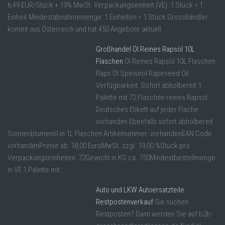
6,49 EUR/Stück + 19% MwSt. Verpackungseinheit (VE): 1 Stück = 1
Einheit Mindestabnahmemenge: 1 Einheiten = 1 Stück Grosshändler
kommt aus Österreich und hat 450 Angebote aktuell ...
Großhandel Öl Reines Rapsöl 10L
Flaschen
Öl Reines Rapsöl 10L Flaschen
Raps Öl Speiseöl Rapeseed Oil
Verfügbarkeit: Sofort abholbereit 1
Palette mit 72 Flaschen reines Rapsöl
Deutsches Etikett auf jeder Flache
vorhanden Ebenfalls sofort abholbereit
Sonnenblumenöl in 1L Flaschen Artikelnummer: vorhandenEAN Code
vorhandenPreise ab: 18,00 EuroMwSt. zzgl. 19,00 %Stück pro
Verpackungseinheiten: 72Gewicht in KG ca. 750Mindestbestellmenge
in VE 1 Palette mit ...
Auto und LKW Autoersatzteile
Restpostenverkauf
Sie suchen
Restposten? Dann werden Sie auf b2b-