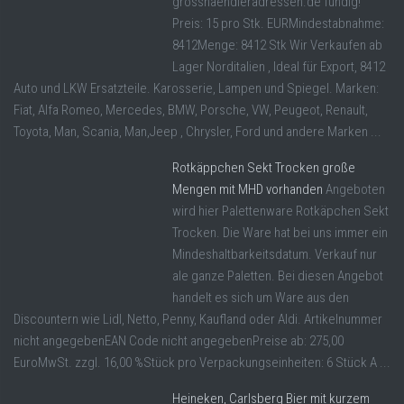
grosshaendleradressen.de fündig!
Preis: 15 pro Stk. EURMindestabnahme:
8412Menge: 8412 Stk Wir Verkaufen ab
Lager Norditalien , Ideal für Export, 8412
Auto und LKW Ersatzteile. Karosserie, Lampen und Spiegel. Marken:
Fiat, Alfa Romeo, Mercedes, BMW, Porsche, VW, Peugeot, Renault,
Toyota, Man, Scania, Man,Jeep , Chrysler, Ford und andere Marken ...
Rotkäppchen Sekt Trocken große
Mengen mit MHD vorhanden
Angeboten
wird hier Palettenware Rotkäpchen Sekt
Trocken. Die Ware hat bei uns immer ein
Mindeshaltbarkeitsdatum. Verkauf nur
ale ganze Paletten. Bei diesen Angebot
handelt es sich um Ware aus den
Discountern wie Lidl, Netto, Penny, Kaufland oder Aldi. Artikelnummer
nicht angegebenEAN Code nicht angegebenPreise ab: 275,00
EuroMwSt. zzgl. 16,00 %Stück pro Verpackungseinheiten: 6 Stück A ...
Heineken, Carlsberg Bier mit kurzem