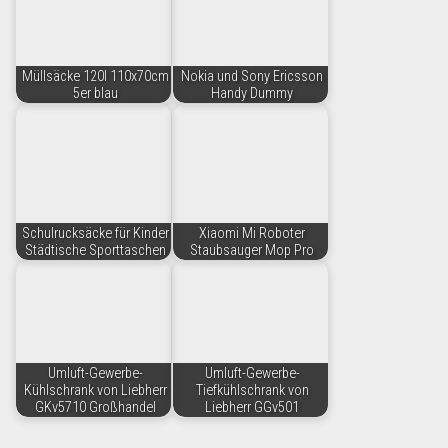
Müllsäcke 120l 110x70cm
Nokia und Sony Ericsson
5er blau
Handy Dummy
Schulrucksäcke für Kinder
Xiaomi Mi Roboter
Städtische Sporttaschen
Staubsauger Mop Pro
Umluft-Gewerbe-
Umluft-Gewerbe-
Kühlschrank von Liebherr
Tiefkühlschrank von
GKv5710 Großhandel
Liebherr GGv501