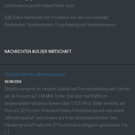
Lieferranten bestellt haben! Mehr nicht.
B2B Online Marktplatz mit Produkten aus den Grosshandel,
Restposten, Sonderposten, Dropshipping und Insolvenzwaren.
NACHRICHTEN AUS DER WIRTSCHAFT
Shopify hatte ein „Monsterquartal“
06/08/2026
Shopify steigerte im zweiten Quartal laut Pressemitteilung den Umsatz
um 34 Prozent auf 3,58 Mrd. Dollar. Das über die Plattform
abgewickelte Handelsvolumen habe 115,57 Mrd. Dollar erreicht, ein
Plus von 32 Prozent. Präsident Harley Finkelstein sprach von einem
„Monsterquartal“ und verwies auf KI als Wachstumstreiber. Das
Händlergeschäft habe mit 37 Prozent am kräftigsten geschoben. Für
[…]