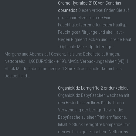
Creme Hydraloe 2100 von Canarias
cosmetics
Diesen Artikel finden Sie auf
grosshandel-zentrum.de Eine
Feuchtigkeitscreme für jeden Hauttyp -
Feuchtigkeit für junge und alte Haut -
Gegen Pigmentflecken und unreine Haut
- Optimale Make-Up Unterlage -
Morgens und Abends auf Gesicht, Hals und Dekollete auftragen.
Nettopreis: 11,90 EUR/Stück + 19% MwSt. Verpackungseinheit (VE): 1
Stück Mindestabnahmemenge: 1 Stück Grosshändler kommt aus
Deutschland ...
OrganicKidz Lerngriffe 2-er dunkelblau
OrganicKidz Babyflaschen wachsen mit
den Bedürfnissen Ihres Kinds. Durch
Verwendung der Lerngriffe wird die
Babyflasche zu einer Trinklernflasche.
Inhalt: 2 Stück Lerngriffe kompatibel mit
den weithalsigen Flaschen Nettopreis: