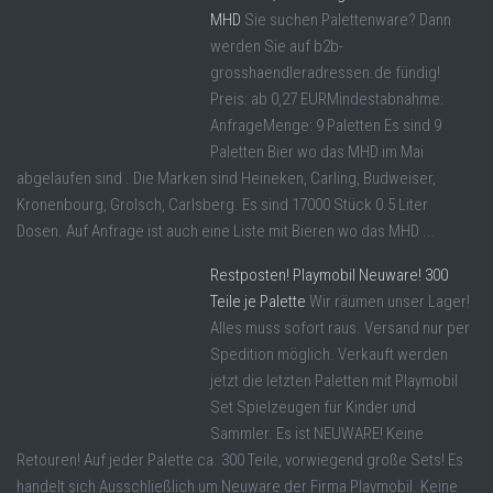
MHD
Sie suchen Palettenware? Dann
werden Sie auf b2b-
grosshaendleradressen.de fündig!
Preis: ab 0,27 EURMindestabnahme:
AnfrageMenge: 9 Paletten Es sind 9
Paletten Bier wo das MHD im Mai
abgelaufen sind . Die Marken sind Heineken, Carling, Budweiser,
Kronenbourg, Grolsch, Carlsberg. Es sind 17000 Stück 0.5 Liter
Dosen. Auf Anfrage ist auch eine Liste mit Bieren wo das MHD ...
Restposten! Playmobil Neuware! 300
Teile je Palette
Wir räumen unser Lager!
Alles muss sofort raus. Versand nur per
Spedition möglich. Verkauft werden
jetzt die letzten Paletten mit Playmobil
Set Spielzeugen für Kinder und
Sammler. Es ist NEUWARE! Keine
Retouren! Auf jeder Palette ca. 300 Teile, vorwiegend große Sets! Es
handelt sich Ausschließlich um Neuware der Firma Playmobil. Keine