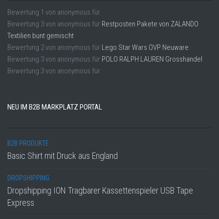
Bewertung
1
von
anonymous
für
Bewertung
3
von
anonymous
für
Restposten Pakete von ZALANDO
Textilien bunt gemischt
Bewertung
2
von
anonymous
für
Lego Star Wars OVP Neuware
Bewertung
3
von
anonymous
für
POLO RALPH LAUREN Grosshandel
Bewertung
3
von
anonymous
für
NEU IM B2B MARKPLATZ PORTAL
B2B PRODUKTE
Basic Shirt mit Druck aus England
DROPSHIPPING
Dropshipping ION Tragbarer Kassettenspieler USB Tape
Express