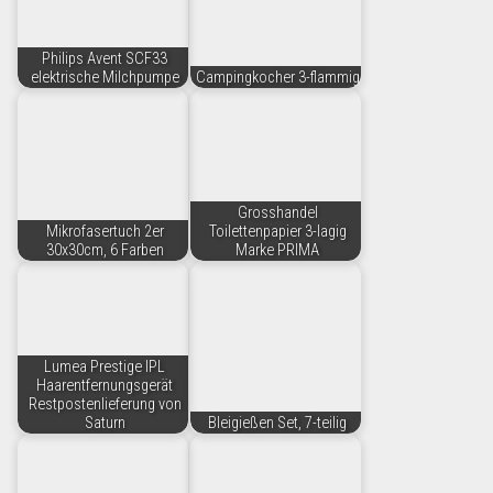
Philips Avent SCF33
elektrische Milchpumpe
Campingkocher 3-flammig
Grosshandel
Mikrofasertuch 2er
Toilettenpapier 3-lagig
30x30cm, 6 Farben
Marke PRIMA
Lumea Prestige IPL
Haarentfernungsgerät
Restpostenlieferung von
Saturn
Bleigießen Set, 7-teilig