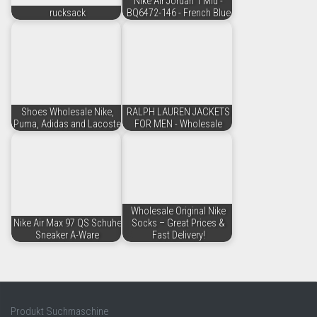
Nike Air Jordan 1 Mid -
rucksack
BQ6472-146 - French Blue
Shoes Wholesale Nike,
RALPH LAUREN JACKETS
Puma, Adidas and Lacoste
FOR MEN - Wholesale
Wholesale Original Nike
Nike Air Max 97 QS Schuhe
Socks – Great Prices &
Sneaker A-Ware
Fast Delivery!
Produkt Suchmaschine