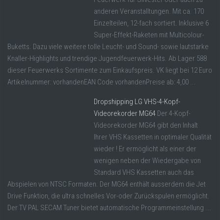
anderen Veranstalltungen. Mit ca. 170
Einzelteilen, 12-fach sortiert. Inklusive 6
Super-Effekt-Raketen mit Multicolour-
Buketts. Dazu viele weitere tolle Leucht- und Sound- sowie lautstarke
Knaller-Highlights und trendige Jugendfeuerwerk-Hits. Ab Lager 588
dieser Feuerwerks Sortimente zum Einkaufspreis. VK liegt bei 12 Euro
Artikelnummer: vorhandenEAN Code vorhandenPreise ab: 4,00 ...
Dropshipping LG VHS-4-Kopf-
Videorekorder MG64
Der 4-Kopf-
Videorekorder MG64 gibt den Inhalt
Ihrer VHS Kassetten in optimaler Qualität
wieder ! Er ermöglicht als einer der
wenigen neben der Wiedergabe von
Standard VHS Kassetten auch das
Abspielen von NTSC Formaten. Der MG64 enthält ausserdem die Jet
Drive Funktion, die ultra schnelles Vor-oder Zurückspulen ermöglicht.
Der TV PAL SECAM Tuner bietet automatische Programmeinstellung ...