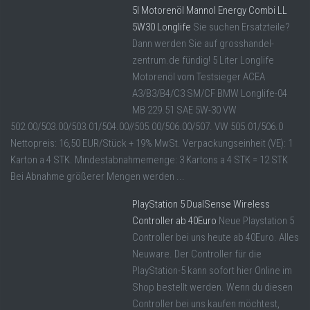
5l Motorenöl Mannol Energy Combi LL
5W30 Longlife
Sie suchen Ersatzteile?
Dann werden Sie auf grosshandel-
zentrum.de fündig! 5 Liter Longlife
Motorenöl vom Testsieger ACEA
A3/B3/B4/C3 SM/CF BMW Longlife-04
MB 229.51 SAE 5W-30 VW
502.00/503.00/503.01/504.00//505.00/506.00/507. VW 505.01/506.0
Nettopreis: 16,50 EUR/Stück + 19% MwSt. Verpackungseinheit (VE): 1
Karton a 4 STK. Mindestabnahmemenge: 3 Kartons a 4 STK = 12 STK
Bei Abnahme größerer Mengen werden ...
PlayStation 5 DualSense Wireless
Controller ab 40Euro
Neue Playstation 5
Controller bei uns heute ab 40Euro. Alles
Neuware. Der Controller für die
PlayStation-5 kann sofort hier Online im
Shop bestellt werden. Wenn du diesen
Controller bei uns kaufen möchtest,