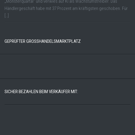
„Monsterquartal“ und verwies auf KI als Wachstumstreiber. Das
Händlergeschäft habe mit 37 Prozent am kräftigsten geschoben. Für
[…]
GEPRÜFTER GROSSHANDELSMARKTPLATZ
SICHER BEZAHLEN BEIM VERKÄUFER MIT: