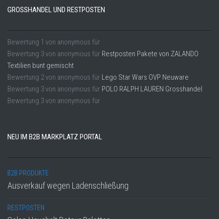
GROSSHANDEL UND RESTPOSTEN
Bewertung
1
von
anonymous
für
Bewertung
3
von
anonymous
für
Restposten Pakete von ZALANDO
Textilien bunt gemischt
Bewertung
2
von
anonymous
für
Lego Star Wars OVP Neuware
Bewertung
3
von
anonymous
für
POLO RALPH LAUREN Grosshandel
Bewertung
3
von
anonymous
für
NEU IM B2B MARKPLATZ PORTAL
B2B PRODUKTE
Ausverkauf wegen Ladenschließung
RESTPOSTEN