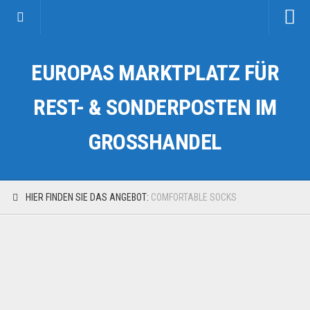
Startseite
EUROPAS MARKTPLATZ FÜR
Kategorien
Auto & Motorrad
REST- & SONDERPOSTEN IM
Drogerie & Tierbedarf
GROSSHANDEL
Fahrzeuge & Transport
Fashion & Mode
Garten & Werkzeug
HIER FINDEN SIE DAS ANGEBOT:
COMFORTABLE SOCKS
Geschäft, Büro & Schreibwaren
Geschenkartikel
Haushaltswaren
Handy und Smartphone
Kosmetik & Pflege