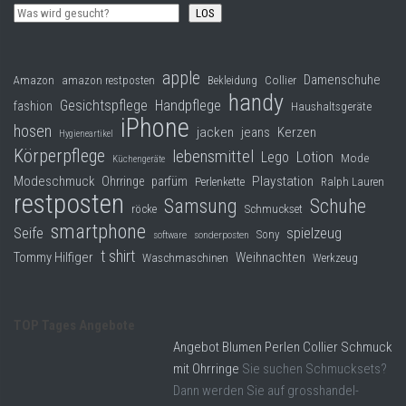
LOS
apple
Damenschuhe
Collier
Amazon
amazon restposten
Bekleidung
handy
Gesichtspflege
Handpflege
fashion
Haushaltsgeräte
iPhone
hosen
jacken
jeans
Kerzen
Hygieneartikel
Körperpflege
lebensmittel
Lego
Lotion
Mode
Küchengeräte
Modeschmuck
Playstation
Ohrringe
parfüm
Perlenkette
Ralph Lauren
restposten
Samsung
Schuhe
röcke
Schmuckset
smartphone
Seife
spielzeug
Sony
software
sonderposten
t shirt
Tommy Hilfiger
Weihnachten
Waschmaschinen
Werkzeug
TOP Tages Angebote
Angebot Blumen Perlen Collier Schmuck
mit Ohrringe
Sie suchen Schmucksets?
Dann werden Sie auf grosshandel-