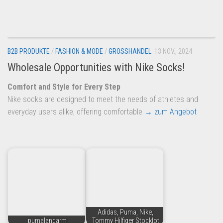
Dropshipping-Produkte
B2B Produkte
Grosshandel
B2B PRODUKTE
/
FASHION & MODE
/
GROSSHANDEL
13 NOV., 2024
Amazon
Wholesale Opportunities with Nike Socks!
Aldi
Comfort and Style for Every Step
Lidl
Nike socks are designed to meet the needs of athletes and
Kostenlos verkaufen
everyday users alike, offering comfortable
→ zum Angebot
Anmelden
Kostenlos Registrieren
Newsletter
Adidas, Puma, Nike,
pumalangarm
Tommy Hilfiger Stocklot