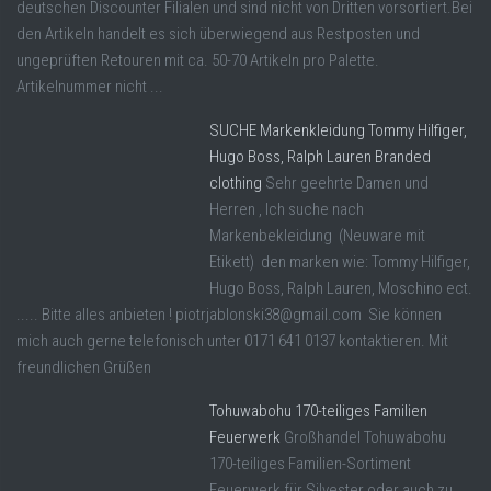
deutschen Discounter Filialen und sind nicht von Dritten vorsortiert.Bei
den Artikeln handelt es sich überwiegend aus Restposten und
ungeprüften Retouren mit ca. 50-70 Artikeln pro Palette.
Artikelnummer nicht ...
SUCHE Markenkleidung Tommy Hilfiger,
Hugo Boss, Ralph Lauren Branded
clothing
Sehr geehrte Damen und
Herren , Ich suche nach
Markenbekleidung (Neuware mit
Etikett) den marken wie: Tommy Hilfiger,
Hugo Boss, Ralph Lauren, Moschino ect.
..... Bitte alles anbieten ! piotrjablonski38@gmail.com Sie können
mich auch gerne telefonisch unter 0171 641 0137 kontaktieren. Mit
freundlichen Grüßen
Tohuwabohu 170-teiliges Familien
Feuerwerk
Großhandel Tohuwabohu
170-teiliges Familien-Sortiment
Feuerwerk für Silvester oder auch zu