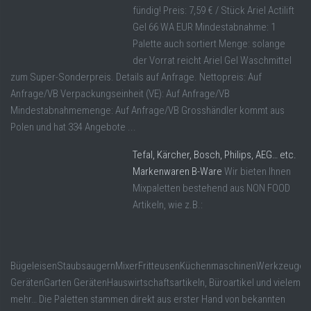
fündig! Preis: 7,59 € / Stück Ariel Actilift
Gel 66 WA EUR Mindestabnahme: 1
Palette auch sortiert Menge: solange
der Vorrat reicht Ariel Gel Waschmittel
zum Super-Sonderpreis. Details auf Anfrage. Nettopreis: Auf
Anfrage/VB Verpackungseinheit (VE): Auf Anfrage/VB
Mindestabnahmemenge: Auf Anfrage/VB Grosshändler kommt aus
Polen und hat 334 Angebote ...
Tefal, Kärcher, Bosch, Philips, AEG… etc.
Markenwaren B-Ware
Wir bieten Ihnen
Mixpaletten bestehend aus NON FOOD
Artikeln, wie z.B.:
BügeleisenStaubsaugernMixerFritteusenKüchenmaschinenWerkzeugen
GerätenGarten GerätenHauswirtschaftsartikeln, Büroartikel und vielem
mehr… Die Paletten stammen direkt aus erster Hand von bekannten