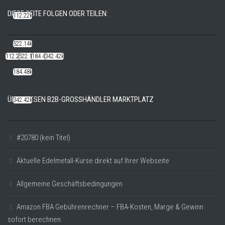
DIESE SEITE FOLGEN ODER TEILEN:
112.22k
522.14k
112.22k
522.14k
184.48k
342.42k
184.48k
ÜBER DIESEN B2B-GROSSHÄNDLER MARKTPLATZ
342.42k
#20780 (kein Titel)
Aktuelle Edelmetall-Kurse direkt auf Ihrer Webseite
Allgemeine Geschäftsbedingungen
Amazon FBA Gebührenrechner – FBA-Kosten, Marge & Gewinn
sofort berechnen