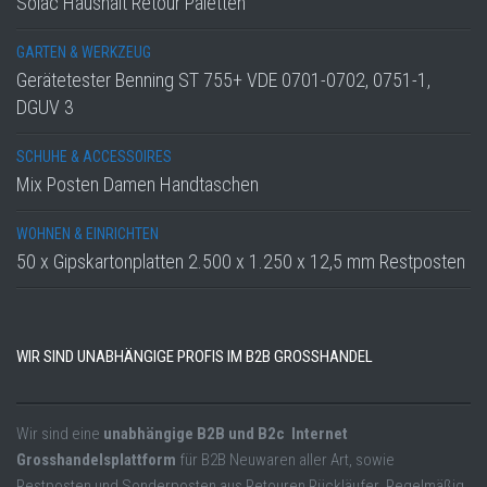
Solac Haushalt Retour Paletten
GARTEN & WERKZEUG
Gerätetester Benning ST 755+ VDE 0701-0702, 0751-1,
DGUV 3
SCHUHE & ACCESSOIRES
Mix Posten Damen Handtaschen
WOHNEN & EINRICHTEN
50 x Gipskartonplatten 2.500 x 1.250 x 12,5 mm Restposten
WIR SIND UNABHÄNGIGE PROFIS IM B2B GROSSHANDEL
Wir sind eine
unabhängige B2B und B2c Internet
Grosshandelsplattform
für B2B Neuwaren aller Art, sowie
Restposten und Sonderposten aus Retouren Rückläufer. Regelmäßig