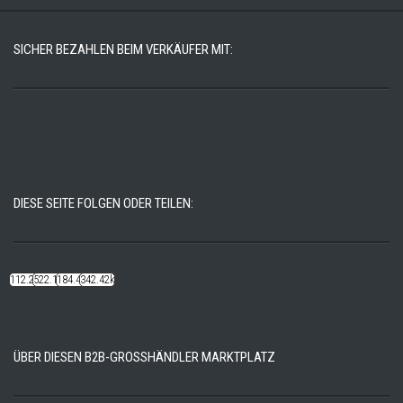
SICHER BEZAHLEN BEIM VERKÄUFER MIT:
DIESE SEITE FOLGEN ODER TEILEN:
112.22k
522.14k
184.48k
342.42k
ÜBER DIESEN B2B-GROSSHÄNDLER MARKTPLATZ