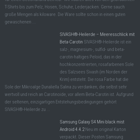
T-Shirts bis zum Pelz, Hosen, Schuhe, Lederjacken. Gerne sauch
große Mengen als kiloware. Die Ware sollte schon in einen guten
gewaschenen ...
SIVASH®-Heilerde – Meeresschlick mit
Beta-Carotin
SIVASH®-Heilerde ist ein
salz-, magnesium-, sulfid- und beta-
carotin-haltiges Peloid, das in der
hochkonzentrierten, rosafarbenen Sole
des Salzsees Sivash (im Norden der
Krim) entsteht. Die rosa Farbe hat die
Sole der Mikroalge Dunaliella Salina zu verdanken, die selbst sehr
wertvoll und reich an Carotinoide, vor allem Beta-Carotin ist. Aufgrund
der seltenen, einzigartigen Entstehungsbedingungen gehört
SIVASH®-Heilerde zu ...
Samsung Galaxy S4 Mini black mist
Android 4.4.2
Neu im original Karton
verpackt. Dieser Posten Samsung