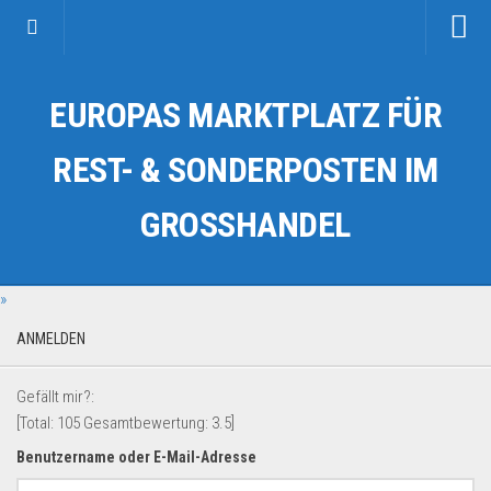
Startseite
EUROPAS MARKTPLATZ FÜR
Kategorien
Auto & Motorrad
REST- & SONDERPOSTEN IM
Drogerie & Tierbedarf
GROSSHANDEL
Fahrzeuge & Transport
Fashion & Mode
»
Garten & Werkzeug
Geschäft, Büro & Schreibwaren
ANMELDEN
Geschenkartikel
Gefällt mir?:
Haushaltswaren
[Total:
105
Gesamtbewertung:
3.5
]
Handy und Smartphone
Benutzername oder E-Mail-Adresse
Kosmetik & Pflege