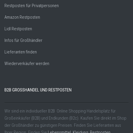
Restposten für Privatpersonen
Amazon Restposten
Lidl Restposten
Infos für Großhändler
Lieferanten finden
Wiederverkäufer werden
B2B GROSSHANDEL UND RESTPOSTEN
Wir sind ein individueller B2B Online Shopping Handelsplatz für
Großeinkäufer (B2B) und Endkunden (B2c). Kaufen Sie direkt im Shop
der Großhändler zu günstigen Preisen. Finden Sie Lieferanten aus
Ihrer Region. Finden Sie
Lebensmittel
,
Kleidung
,
Restposten
,