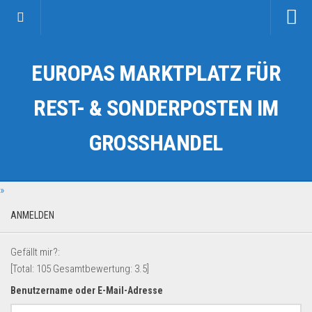
Startseite
EUROPAS MARKTPLATZ FÜR
Kategorien
Auto & Motorrad
REST- & SONDERPOSTEN IM
Drogerie & Tierbedarf
GROSSHANDEL
Fahrzeuge & Transport
Fashion & Mode
»
Garten & Werkzeug
Geschäft, Büro & Schreibwaren
ANMELDEN
Geschenkartikel
Gefällt mir?:
Haushaltswaren
[Total:
105
Gesamtbewertung:
3.5
]
Handy und Smartphone
Benutzername oder E-Mail-Adresse
Kosmetik & Pflege