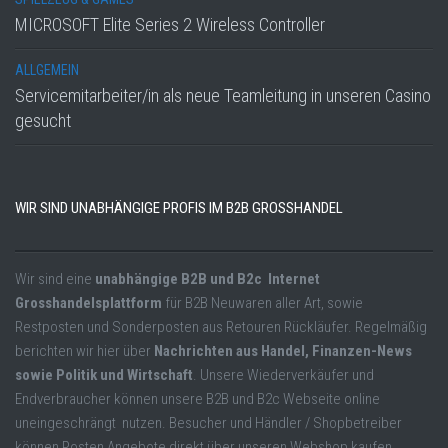
MICROSOFT Elite Series 2 Wireless Controller
ALLGEMEIN
Servicemitarbeiter/in als neue Teamleitung in unseren Casino
gesucht
WIR SIND UNABHÄNGIGE PROFIS IM B2B GROSSHANDEL
Wir sind eine
unabhängige B2B und B2c Internet
Grosshandelsplattform
für B2B Neuwaren aller Art, sowie
Restposten und Sonderposten aus Retouren Rückläufer. Regelmäßig
berichten wir hier über
Nachrichten aus Handel, Finanzen-News
sowie Politik und Wirtschaft
. Unsere Wiederverkäufer und
Endverbraucher können unsere B2B und B2c Webseite online
uneingeschrängt nutzen. Besucher und Händler / Shopbetreiber
können Posten Angebote direkt über unseren Webshop kaufen.