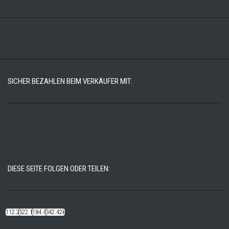
SICHER BEZAHLEN BEIM VERKÄUFER MIT:
DIESE SEITE FOLGEN ODER TEILEN:
112.22k
522.14k
184.48k
342.42k