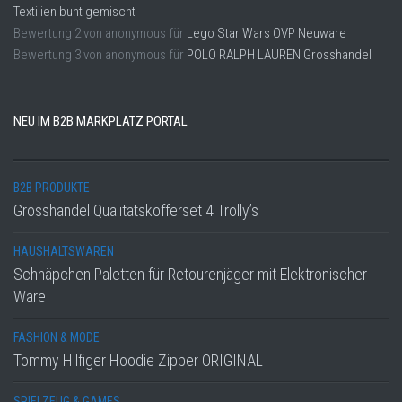
Textilien bunt gemischt
Bewertung
2
von
anonymous
für
Lego Star Wars OVP Neuware
Bewertung
3
von
anonymous
für
POLO RALPH LAUREN Grosshandel
NEU IM B2B MARKPLATZ PORTAL
B2B PRODUKTE
Grosshandel Qualitätskofferset 4 Trolly’s
HAUSHALTSWAREN
Schnäpchen Paletten für Retourenjäger mit Elektronischer
Ware
FASHION & MODE
Tommy Hilfiger Hoodie Zipper ORIGINAL
SPIELZEUG & GAMES