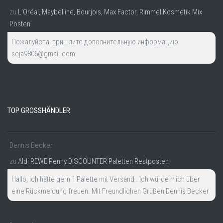
zu
L’Oréal, Maybelline, Bourjois, Max Factor, Rimmel Kosmetik Mix
Posten
Пожалуйста, пришлите дополнительную информацию
seja9806@gmail.com
TOP GROSSHÄNDLER
Dennis Becker
zu
Aldi REWE Penny DISCOUNTER Paletten Restposten
Hallo, ich hätte gern 1 Palette mit Versand . Ich würde mich über
eine Rückmeldung freuen. Mit Freundlichen Grüßen Dennis Becker