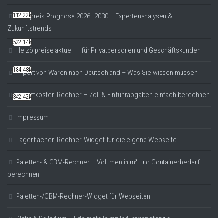
112.22k
Goldpreis Prognose 2026–2030 – Expertenanalysen &
Zukunftstrends
522.14k
Heizölpreise aktuell – für Privatpersonen und Geschäftskunden
184.48k
Import von Waren nach Deutschland – Was Sie wissen müssen
Importkosten-Rechner – Zoll & Einfuhrabgaben einfach berechnen
342.42k
Impressum
Lagerflächen-Rechner-Widget für die eigene Webseite
Paletten- & CBM-Rechner – Volumen in m³ und Containerbedarf
berechnen
Paletten-/CBM-Rechner-Widget für Webseiten