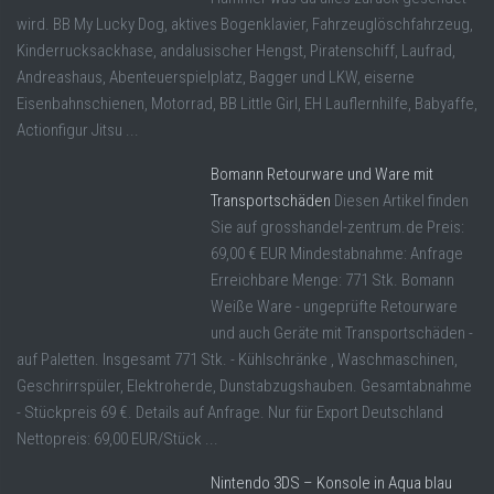
wird. BB My Lucky Dog, aktives Bogenklavier, Fahrzeuglöschfahrzeug,
Kinderrucksackhase, andalusischer Hengst, Piratenschiff, Laufrad,
Andreashaus, Abenteuerspielplatz, Bagger und LKW, eiserne
Eisenbahnschienen, Motorrad, BB Little Girl, EH Lauflernhilfe, Babyaffe,
Actionfigur Jitsu ...
Bomann Retourware und Ware mit
Transportschäden
Diesen Artikel finden
Sie auf grosshandel-zentrum.de Preis:
69,00 € EUR Mindestabnahme: Anfrage
Erreichbare Menge: 771 Stk. Bomann
Weiße Ware - ungeprüfte Retourware
und auch Geräte mit Transportschäden -
auf Paletten. Insgesamt 771 Stk. - Kühlschränke , Waschmaschinen,
Geschrirrspüler, Elektroherde, Dunstabzugshauben. Gesamtabnahme
- Stückpreis 69 €. Details auf Anfrage. Nur für Export Deutschland
Nettopreis: 69,00 EUR/Stück ...
Nintendo 3DS – Konsole in Aqua blau