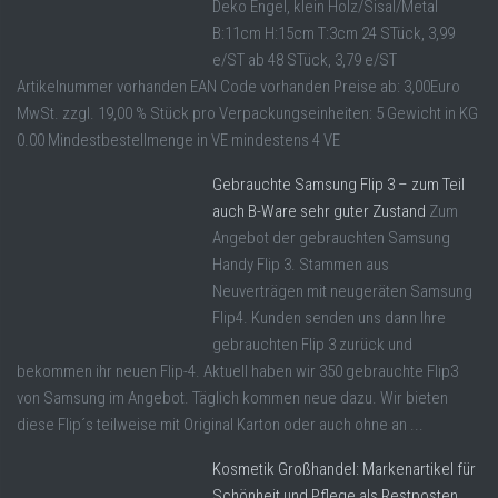
Deko Engel, klein Holz/Sisal/Metal
B:11cm H:15cm T:3cm 24 STück, 3,99
e/ST ab 48 STück, 3,79 e/ST
Artikelnummer vorhanden EAN Code vorhanden Preise ab: 3,00Euro
MwSt. zzgl. 19,00 % Stück pro Verpackungseinheiten: 5 Gewicht in KG
0.00 Mindestbestellmenge in VE mindestens 4 VE
Gebrauchte Samsung Flip 3 – zum Teil
auch B-Ware sehr guter Zustand
Zum
Angebot der gebrauchten Samsung
Handy Flip 3. Stammen aus
Neuverträgen mit neugeräten Samsung
Flip4. Kunden senden uns dann Ihre
gebrauchten Flip 3 zurück und
bekommen ihr neuen Flip-4. Aktuell haben wir 350 gebrauchte Flip3
von Samsung im Angebot. Täglich kommen neue dazu. Wir bieten
diese Flip´s teilweise mit Original Karton oder auch ohne an ...
Kosmetik Großhandel: Markenartikel für
Schönheit und Pflege als Restposten