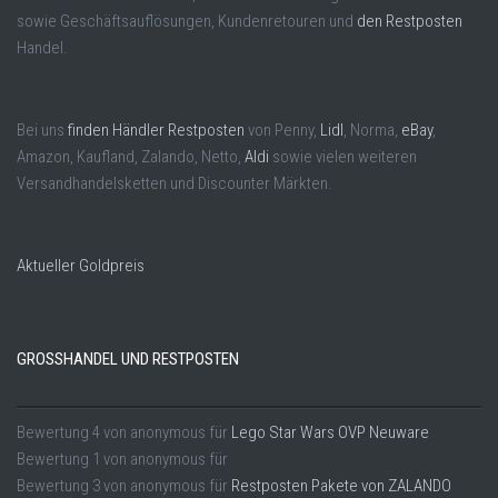
sowie Geschäftsauflösungen, Kundenretouren und
den Restposten
Handel.
Bei uns
finden Händler Restposten
von Penny,
Lidl
, Norma,
eBay
,
Amazon, Kaufland, Zalando, Netto,
Aldi
sowie vielen weiteren
Versandhandelsketten und Discounter Märkten.
Aktueller Goldpreis
GROSSHANDEL UND RESTPOSTEN
Bewertung
4
von
anonymous
für
Lego Star Wars OVP Neuware
Bewertung
1
von
anonymous
für
Bewertung
3
von
anonymous
für
Restposten Pakete von ZALANDO