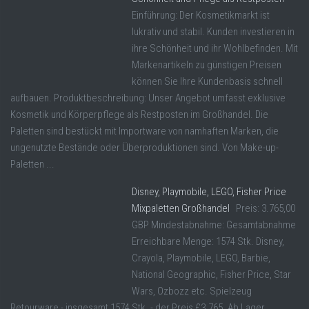
Einführung: Der Kosmetikmarkt ist
lukrativ und stabil. Kunden investieren in
ihre Schönheit und ihr Wohlbefinden. Mit
Markenartikeln zu günstigen Preisen
können Sie Ihre Kundenbasis schnell
aufbauen. Produktbeschreibung: Unser Angebot umfasst exklusive
Kosmetik und Körperpflege als Restposten im Großhandel. Die
Paletten sind bestückt mit Importware von namhaften Marken, die
ungenutzte Bestände oder Überproduktionen sind. Von Make-up-
Paletten ...
Disney, Playmobile, LEGO, Fisher Price
Mixpaletten Großhandel
Preis: 3.765,00
GBP Mindestabnahme: Gesamtabnahme
Erreichbare Menge: 1574 Stk. Disney,
Crayola, Playmobile, LEGO, Barbie,
National Geographic, Fisher Price, Star
Wars, Ozbozz etc. Spielzeug
Retourware - insgesamt 1574 Stk. - der Preis £3.765. Ab Lager