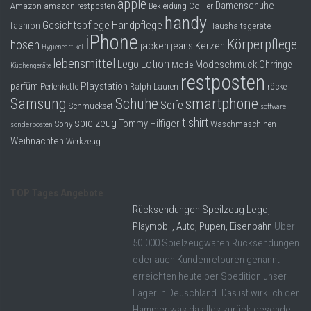
apple
Dropshipping-Produkte
Damenschuhe
Collier
Amazon
amazon restposten
Bekleidung
handy
Gesichtspflege
Handpflege
fashion
Haushaltsgeräte
B2B Produkte
iPhone
Körperpflege
hosen
jacken
jeans
Kerzen
Hygieneartikel
Grosshandel
lebensmittel
Lego
Lotion
Modeschmuck
Mode
Ohrringe
Küchengeräte
Amazon
restposten
Playstation
parfüm
Perlenkette
Ralph Lauren
röcke
Aldi
smartphone
Samsung
Schuhe
Seife
Schmuckset
software
t shirt
spielzeug
Tommy Hilfiger
Lidl
Sony
Waschmaschinen
sonderposten
Weihnachten
Werkzeug
Kostenlos verkaufen
Anmelden
TOP Tages Angebote
Kostenlos Registrieren
Rücksendungen Speilzeug Lego,
Playmobil, Auto, Pupen, Eisenbahn
Über
Newsletter
50.000 Spielzeugwaren Rücksendungen
oder auch Kundenretouren genannt
erreichten heute per Spedition unser
Lager in Deuschland. Das ist wirklich der
Hammer was da alles zurück gesendet