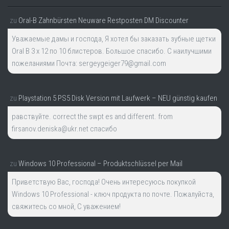
zu
Oral-B Zahnbürsten Neuware Restposten DM Discounter
Уважаемые дамы и господа, Я хотел бы заказать зубные щетки
Oral B 3 x 12 по 10 блистеров. Большое спасибо. С наилучшими
пожеланиями Почта: sergeygeiger79@gmail.com
zu
Playstation 5 PS5 Disk Version mit Laufwerk – NEU günstig kaufen
равствуйте. correct the swpt es and different. from
firsanov.deniska@ukr.net спасибо
zu
Windows 10 Professional – Produktschlüssel per Mail
Приветствую Вас, господа! Очень интересуюсь покупкой
Windows 10 Professional - ключ продукта по почте. Пожалуйста,
свяжитесь со мной, С уважением!