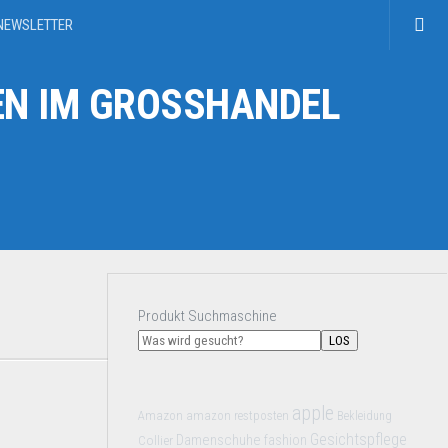
NEWSLETTER
N IM GROSSHANDEL
Produkt Suchmaschine
LOS
apple
Amazon
amazon restposten
Bekleidung
Gesichtspflege
Damenschuhe
Collier
fashion