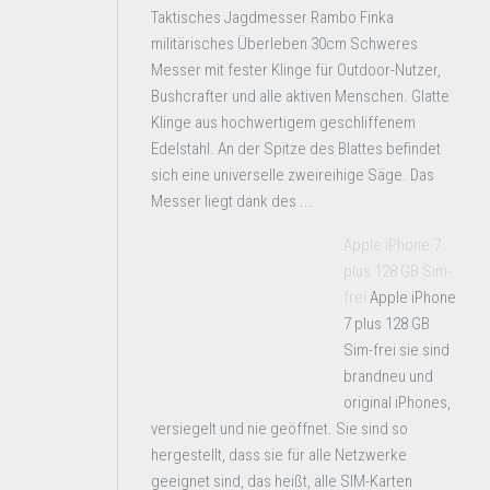
Taktisches Jagdmesser Rambo Finka
militärisches Überleben 30cm Schweres
Messer mit fester Klinge für Outdoor-Nutzer,
Bushcrafter und alle aktiven Menschen. Glatte
Klinge aus hochwertigem geschliffenem
Edelstahl. An der Spitze des Blattes befindet
sich eine universelle zweireihige Säge. Das
Messer liegt dank des ...
Apple iPhone 7
plus 128 GB Sim-
frei
Apple iPhone
7 plus 128 GB
Sim-frei sie sind
brandneu und
original iPhones,
versiegelt und nie geöffnet. Sie sind so
hergestellt, dass sie für alle Netzwerke
geeignet sind, das heißt, alle SIM-Karten