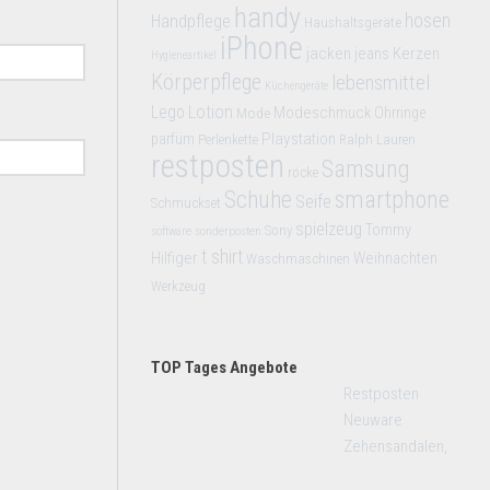
handy
hosen
Handpflege
Haushaltsgeräte
iPhone
jacken
jeans
Kerzen
Hygieneartikel
Körperpflege
lebensmittel
Küchengeräte
Lego
Lotion
Modeschmuck
Mode
Ohrringe
Playstation
parfüm
Perlenkette
Ralph Lauren
restposten
Samsung
röcke
smartphone
Schuhe
Seife
Schmuckset
spielzeug
Tommy
Sony
software
sonderposten
t shirt
Hilfiger
Weihnachten
Waschmaschinen
Werkzeug
TOP Tages Angebote
Restposten
Neuware
Zehensandalen,