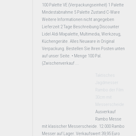
100 Palette VE (Verpackungseinheit) 1 Palette
Mindestabnahme 5 Palette Zustand C-Ware
Weitere Informationen nicht angegeben
Lieferzeit 2 Tage Beschreibung Discounter
Lidel Aldi Mixpalette, Multimedia, Werkzeug,
Küchengeräte. Alles Neuware in Original
Verpackung. Bestellen Sie Ihren Posten unten
auf unser Seite. • Menge 100 Pal.
(Zwischenverkauf ...
Taktisches
Jagdmesser
Rambo der Film
30cm mit
Messerscheide
Ausverkauf
Rambo Messe
mit klasischer Messerscheide. 12.000 Rambo
Messer auf Lager. Verkaufswert 39,95 Euro