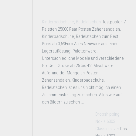
Kinderbadschuhe, Badelatschen
Restposten 7
Paletten 25000 Paar Posten Zehensandalen,
Kinderbadschuhe, Badelatschen zum Best
Preis ab 0,59Euro Alles Neuware aus einer
Lagerauflösung. Palettenware.
Untersachiedliche Modele und verschiedene
Größen. Größe ab 25 bis 42. Mischware.
Aufgrund der Menge an Posten
Zehensandalen, Kinderbadschuhe,
Badelatschen ist es uns nicht möglich einen
Zusammenstellung zu machen. Alles wie auf
den Bildern zu sehen ...
Dropshipping
Nokia 6303
Classic silver
Das