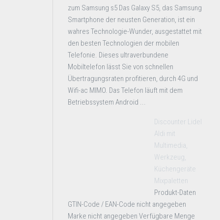
zum Samsung s5 Das Galaxy S5, das Samsung
Smartphone der neusten Generation, ist ein
wahres Technologie-Wunder, ausgestattet mit
den besten Technologien der mobilen
Telefonie. Dieses ultraverbundene
Mobiltelefon lässt Sie von schnellen
Übertragungsraten profitieren, durch 4G und
Wifi-ac MIMO. Das Telefon läuft mit dem
Betriebssystem Android ...
Discounter Lidel
Aldi mit
Multimedia,
Werkzeug,
Küchengeräte
Mixpaletten
Produkt-Daten
GTIN-Code / EAN-Code nicht angegeben
Marke nicht angegeben Verfügbare Menge