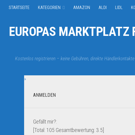
STARTSEITE
KATEGORIEN
AMAZON
ALDI
LIDL
K
EUROPAS MARKTPLATZ F
Kostenlos registrieren – keine Gebühren, direkte Händlerkontakte
»
ANMELDEN
Gefällt mir?:
[Total:
105
Gesamtbewertung:
3.5
]