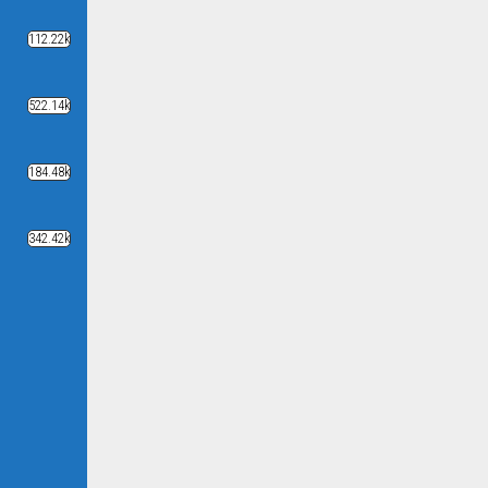
112.22k
522.14k
184.48k
342.42k