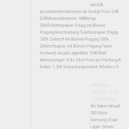
auf b2b-
grosshaendleradressen.de fündig! Preis: 0,98
EURMindestabnahme: 168Menge:
3240Toilettenpapier 3 lagig mit Blumen
Prägung Beschreibung Toilettenpapier 3 lagig
100% Zellstoff mit Blumen Prägung 100%
Zellstoffpapier, mit Blumen Prägung Farbe:
hochweiß Anzahl LagenBlatt: 3180 Blatt-
Abmessungen: 9, 8 x 10cm Preis pro Packung 8
Rollen: 1, 35€ Verpackungseinheit: 8 Rollen x 9
...
200 Stück –
Galaxy S5 – blau
– Smartphone
Wir haben Aktuell
200 Stück
Samsung s5 auf
Lager. Details