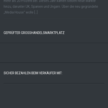
mehr als 20 Prozent bei. Dieses Jahr kämen sieben neue Märkte
hinzu, darunter UK, Spanien und Ungarn. Über die neu gegründete
„Media House“ wolle […]
GEPRÜFTER GROSSHANDELSMARKTPLATZ
SICHER BEZAHLEN BEIM VERKÄUFER MIT: