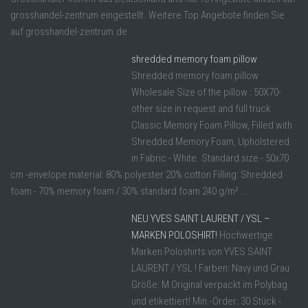
grosshandel-zentrum eingestellt. Weitere Top Angebote finden Sie
auf grosshandel-zentrum.de
shredded memory foam pillow
Shredded memory foam pillow
Wholesale Size of the pillow : 50X70-
other size in request and full truck
Classic Memory Foam Pillow, Filled with
Shredded Memory Foam, Upholstered
in Fabric - White. Standard size - 50x70
cm -envelope material: 80% polyester 20% cotton Filling: Shredded
foam - 70% memory foam / 30% standard foam 240 g/m² ...
NEU YVES SAINT LAURENT / YSL –
MARKEN POLOSHIRT!
Hochwertige
Marken Poloshirts von YVES SAINT
LAURENT / YSL ! Farben: Navy und Grau
Größe: M Original verpackt im Polybag
und etikettiert! Min.-Order: 30 Stück -