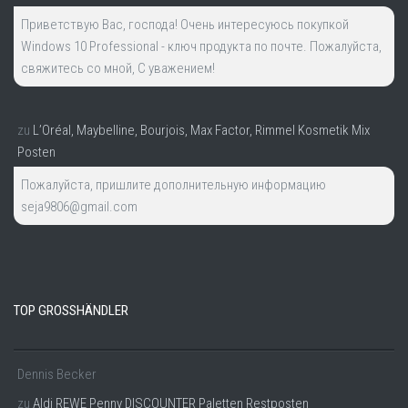
Приветствую Вас, господа! Очень интересуюсь покупкой
Windows 10 Professional - ключ продукта по почте. Пожалуйста,
свяжитесь со мной, С уважением!
zu
L’Oréal, Maybelline, Bourjois, Max Factor, Rimmel Kosmetik Mix
Posten
Пожалуйста, пришлите дополнительную информацию
seja9806@gmail.com
TOP GROSSHÄNDLER
Dennis Becker
zu
Aldi REWE Penny DISCOUNTER Paletten Restposten