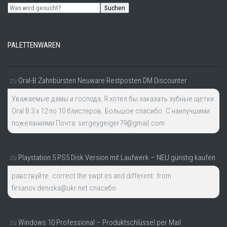
Suchen
PALETTENWAREN
zu
Oral-B Zahnbürsten Neuware Restposten DM Discounter
Уважаемые дамы и господа, Я хотел бы заказать зубные щетки
Oral B 3 x 12 по 10 блистеров. Большое спасибо. С наилучшими
пожеланиями Почта: sergeygeiger79@gmail.com
zu
Playstation 5 PS5 Disk Version mit Laufwerk – NEU günstig kaufen
равствуйте. correct the swpt es and different. from
firsanov.deniska@ukr.net спасибо
zu
Windows 10 Professional – Produktschlüssel per Mail