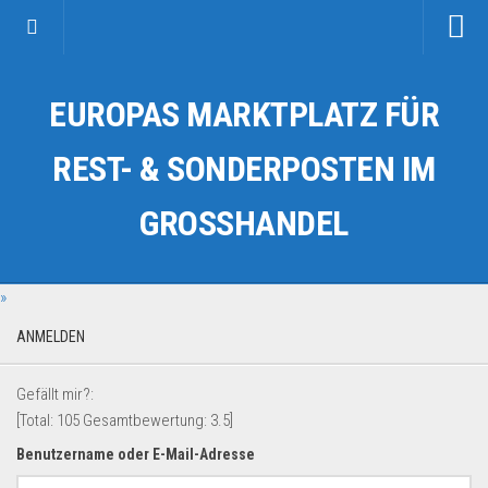
Startseite
EUROPAS MARKTPLATZ FÜR
Kategorien
Auto & Motorrad
REST- & SONDERPOSTEN IM
Drogerie & Tierbedarf
GROSSHANDEL
Fahrzeuge & Transport
Fashion & Mode
»
Garten & Werkzeug
Geschäft, Büro & Schreibwaren
ANMELDEN
Geschenkartikel
Gefällt mir?:
Haushaltswaren
[Total:
105
Gesamtbewertung:
3.5
]
Handy und Smartphone
Benutzername oder E-Mail-Adresse
Kosmetik & Pflege