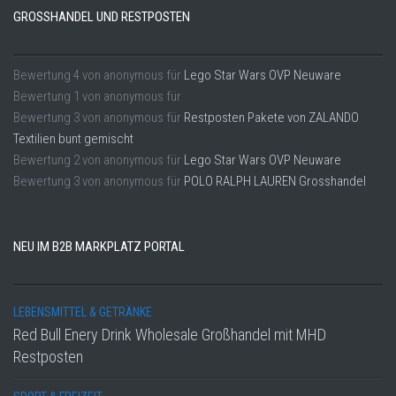
GROSSHANDEL UND RESTPOSTEN
Bewertung
4
von
anonymous
für
Lego Star Wars OVP Neuware
Bewertung
1
von
anonymous
für
Bewertung
3
von
anonymous
für
Restposten Pakete von ZALANDO
Textilien bunt gemischt
Bewertung
2
von
anonymous
für
Lego Star Wars OVP Neuware
Bewertung
3
von
anonymous
für
POLO RALPH LAUREN Grosshandel
NEU IM B2B MARKPLATZ PORTAL
LEBENSMITTEL & GETRÄNKE
Red Bull Enery Drink Wholesale Großhandel mit MHD
Restposten