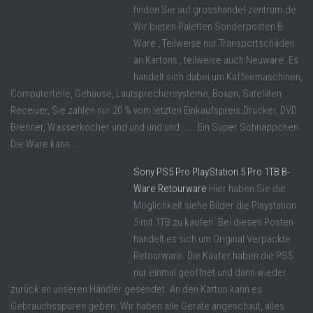
finden Sie auf grosshandel-zentrum.de
Wir bieten Paletten Sonderposten B-
Ware , Teilweise nur Transportschäden
an Kartons , teilweise auch Neuware. Es
handelt sich dabei um Kaffeemaschinen,
Computerteile, Gehäuse, Lautsprechersysteme, Boxen, Satelliten
Receiver, Sie zahlen nur 20 % vom letzten Einkaufspreis.Drucker, DVD
Brenner, Wasserkocher und und und und ..... Ein Super Schnäppchen.
Die Ware kann ...
Sony PS5 Pro PlayStation 5 Pro 1TB B-
Ware Retourware
Hier haben Sie die
Möglichkeit siehe Bilder die Playstation
5 mit 1TB zu kaufen. Bei diesen Posten
handelt es sich um Original Verpackte
Retourware. Die Käufer haben die PS5
nur einmal geöffnet und dann wieder
zurück an unseren Händler gesendet. An den Karton kann es
Gebrauchsspuren geben. Wir haben alle Geräte angeschaut, alles