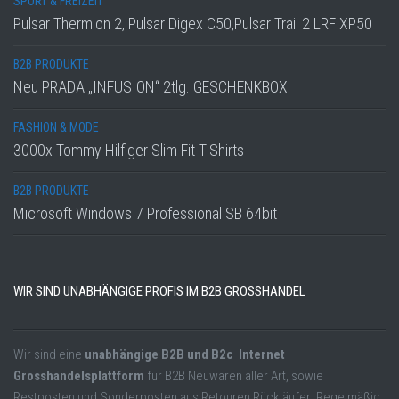
SPORT & FREIZEIT
Pulsar Thermion 2, Pulsar Digex С50,Pulsar Trail 2 LRF XP50
B2B PRODUKTE
Neu PRADA „INFUSION“ 2tlg. GESCHENKBOX
FASHION & MODE
3000x Tommy Hilfiger Slim Fit T-Shirts
B2B PRODUKTE
Microsoft Windows 7 Professional SB 64bit
WIR SIND UNABHÄNGIGE PROFIS IM B2B GROSSHANDEL
Wir sind eine
unabhängige B2B und B2c Internet
Grosshandelsplattform
für B2B Neuwaren aller Art, sowie
Restposten und Sonderposten aus Retouren Rückläufer. Regelmäßig