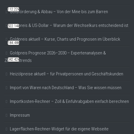
112.22k
Goldförderung & Abbau – Von der Mine bis zum Barren
Goldpreis & US-Dollar – Warum der Wechselkurs entscheidend ist
522.14k
Goldpreis aktuell – Kurse, Charts und Prognosen im Überblick
184.48k
Goldpreis Prognose 2026–2030 – Expertenanalysen &
342.42k
Zukunftstrends
Heizölpreise aktuell – für Privatpersonen und Geschäftskunden
Import von Waren nach Deutschland – Was Sie wissen müssen
Importkosten-Rechner – Zoll & Einfuhrabgaben einfach berechnen
Impressum
Lagerflächen-Rechner-Widget für die eigene Webseite