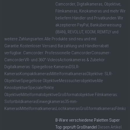
Camcorder, Digitalkameras, Objektive,
Filmkameras, Kinokameras und mehr Wir
beliefern Händler und Privatkunden.Wir
akzeptieren PayPal, Banküberweisung
(IBAN), REVOLUT, XOOM, REMITLY und
weitere Zahlungsarten.Alle Produkte sind neu und mit
Garantie.Kostenloser Versand.Barzahlung und Händlerrabatt
verfügbar. Camcorder: Professionelle CamcorderConsumer-
CamcorderVR- und 360°-VideosActionkameras & Zubehör
Digitalkameras: Spiegellose KamerasDSLR-
KamerasKompaktkamerasMittelformatkamerasObjektive: SLR-
ObjektiveSpiegellose ObjektiveMesssucherobjektiveAlle
KinoobjektiveSpezialeffekte
ObjektiveMittelformatobjektiveGroßformatobjektive Filmkameras:
SofortbildkamerasEinwegkameras35-mm-
KamerasMittelformatkamerasLochkamerasGroßformatkamerasFilmkam
B-Ware verschiedene Paletten Super
Top geprüft Großhandel
Diesen Artikel