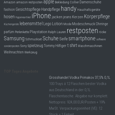
apple
Dropshipping-Produkte
Damenschuhe
Collier
Amazon
amazon restposten
Bekleidung
handy
Gesichtspflege
Handpflege
fashion
Haushaltsgeräte
B2B Produkte
iPhone
Körperpflege
hosen
jacken
jeans
Kerzen
Hygieneartikel
Grosshandel
lebensmittel
Lego
Lotion
Modeschmuck
Mode
Ohrringe
Küchengeräte
Amazon
restposten
Playstation
parfüm
Perlenkette
Ralph Lauren
röcke
Aldi
smartphone
Samsung
Schuhe
Seife
Schmuckset
software
t shirt
spielzeug
Tommy Hilfiger
Lidl
Sony
Waschmaschinen
sonderposten
Weihnachten
Werkzeug
Kostenlos verkaufen
Anmelden
TOP Tages Angebote
Kostenlos Registrieren
Grosshandel Vodka Primakov 37,5% 0,1L
100 Trays á 12 Flaschen bester Vodka
Newsletter
aus Deutschland in der 0,1L
Flaschentasche. Abgabe nur komplett.
Nettopreis: 924,00 EUR/Posten + 19%
MwSt. Verpackungseinheit (VE): 12
Stück = 1 Einheit