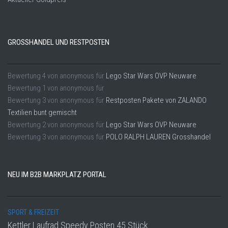
GROSSHANDEL UND RESTPOSTEN
Bewertung
4
von
anonymous
für
Lego Star Wars OVP Neuware
Bewertung
1
von
anonymous
für
Bewertung
3
von
anonymous
für
Restposten Pakete von ZALANDO
Textilien bunt gemischt
Bewertung
2
von
anonymous
für
Lego Star Wars OVP Neuware
Bewertung
3
von
anonymous
für
POLO RALPH LAUREN Grosshandel
NEU IM B2B MARKPLATZ PORTAL
SPORT & FREIZEIT
Kettler Laufrad Speedy Posten 45 Stück