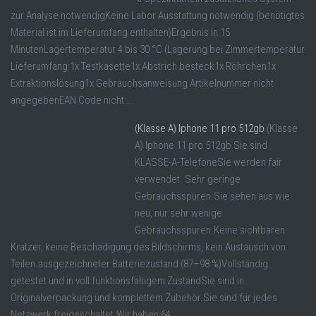
zur Analyse notwendigKeine Labor Ausstattung notwendig (benötigtes
Material ist im Lieferumfang enthalten)Ergebnis in 15
MinutenLagertemperatur 4 bis 30 °C (Lagerung bei Zimmertemperatur
Lieferumfang:1x Testkasette1x Abstrich besteck1x Röhrchen1x
Extraktionslösung1x Gebrauchsanweisung Artikelnummer nicht
angegebenEAN Code nicht ...
(Klasse A) Iphone 11 pro 512gb
(Klasse
A) Iphone 11 pro 512gb Sie sind
KLASSE-A-TelefoneSie werden fair
verwendet. Sehr geringe
Gebrauchsspuren.Sie sehen aus wie
neu, nur sehr wenige
Gebrauchsspuren.Keine sichtbaren
Kratzer, keine Beschädigung des Bildschirms, kein Austausch von
Teilen.ausgezeichneter Batteriezustand (87–98 %)Vollständig
getestet und in voll funktionsfähigem ZustandSie sind in
Originalverpackung und komplettem Zubehör.Sie sind für jedes
Netzwerk freigeschaltet.Wir haben 64 ...