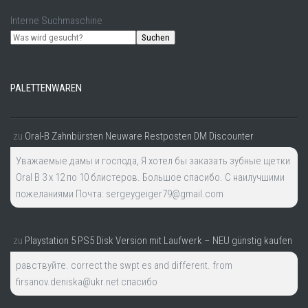
Interne Suchmaschine
Suchen
PALETTENWAREN
zu
Oral-B Zahnbürsten Neuware Restposten DM Discounter
Уважаемые дамы и господа, Я хотел бы заказать зубные щетки
Oral B 3 x 12 по 10 блистеров. Большое спасибо. С наилучшими
пожеланиями Почта: sergeygeiger79@gmail.com
zu
Playstation 5 PS5 Disk Version mit Laufwerk – NEU günstig kaufen
равствуйте. correct the swpt es and different. from
firsanov.deniska@ukr.net спасибо