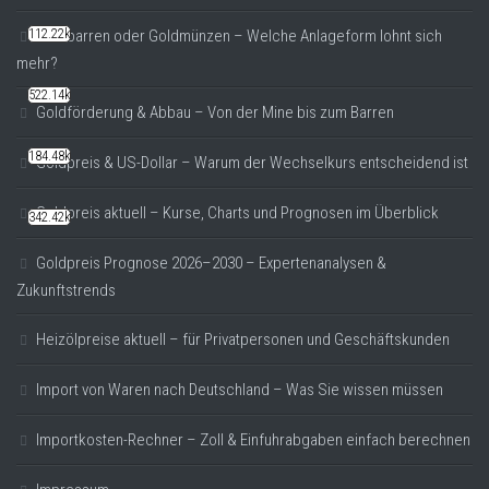
112.22k
Goldbarren oder Goldmünzen – Welche Anlageform lohnt sich
mehr?
522.14k
Goldförderung & Abbau – Von der Mine bis zum Barren
184.48k
Goldpreis & US-Dollar – Warum der Wechselkurs entscheidend ist
Goldpreis aktuell – Kurse, Charts und Prognosen im Überblick
342.42k
Goldpreis Prognose 2026–2030 – Expertenanalysen &
Zukunftstrends
Heizölpreise aktuell – für Privatpersonen und Geschäftskunden
Import von Waren nach Deutschland – Was Sie wissen müssen
Importkosten-Rechner – Zoll & Einfuhrabgaben einfach berechnen