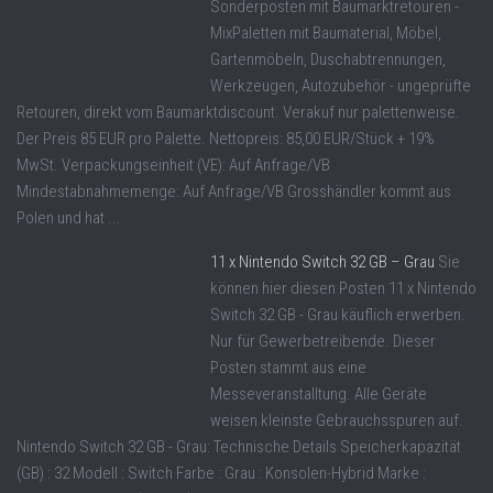
Sonderposten mit Baumarktretouren -
MixPaletten mit Baumaterial, Möbel,
Gartenmöbeln, Duschabtrennungen,
Werkzeugen, Autozubehör - ungeprüfte
Retouren, direkt vom Baumarktdiscount. Verakuf nur palettenweise.
Der Preis 85 EUR pro Palette. Nettopreis: 85,00 EUR/Stück + 19%
MwSt. Verpackungseinheit (VE): Auf Anfrage/VB
Mindestabnahmemenge: Auf Anfrage/VB Grosshändler kommt aus
Polen und hat ...
11 x Nintendo Switch 32 GB – Grau
Sie
können hier diesen Posten 11 x Nintendo
Switch 32 GB - Grau käuflich erwerben.
Nur für Gewerbetreibende. Dieser
Posten stammt aus eine
Messeveranstalltung. Alle Geräte
weisen kleinste Gebrauchsspuren auf.
Nintendo Switch 32 GB - Grau: Technische Details Speicherkapazität
(GB) : 32 Modell : Switch Farbe : Grau : Konsolen-Hybrid Marke :