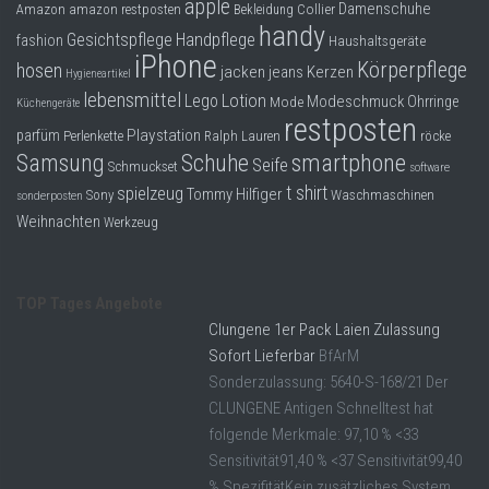
apple
Dropshipping-Produkte
Damenschuhe
Collier
Amazon
amazon restposten
Bekleidung
handy
Gesichtspflege
Handpflege
fashion
Haushaltsgeräte
B2B Produkte
iPhone
Körperpflege
hosen
jacken
jeans
Kerzen
Hygieneartikel
Grosshandel
lebensmittel
Lego
Lotion
Modeschmuck
Mode
Ohrringe
Küchengeräte
Amazon
restposten
Playstation
parfüm
Perlenkette
Ralph Lauren
röcke
Aldi
smartphone
Samsung
Schuhe
Seife
Schmuckset
software
t shirt
spielzeug
Tommy Hilfiger
Lidl
Sony
Waschmaschinen
sonderposten
Weihnachten
Werkzeug
Kostenlos verkaufen
Anmelden
TOP Tages Angebote
Kostenlos Registrieren
Clungene 1er Pack Laien Zulassung
Sofort Lieferbar
BfArM
Newsletter
Sonderzulassung: 5640-S-168/21 Der
CLUNGENE Antigen Schnelltest hat
folgende Merkmale: 97,10 % <33
Sensitivität91,40 % <37 Sensitivität99,40
% SpezifitätKein zusätzliches System