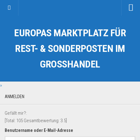
Startseite
EUROPAS MARKTPLATZ FÜR
Kategorien
Auto & Motorrad
REST- & SONDERPOSTEN IM
Drogerie & Tierbedarf
GROSSHANDEL
Fahrzeuge & Transport
Fashion & Mode
»
Garten & Werkzeug
Geschäft, Büro & Schreibwaren
ANMELDEN
Geschenkartikel
Gefällt mir?:
Haushaltswaren
[Total:
105
Gesamtbewertung:
3.5
]
Handy und Smartphone
Benutzername oder E-Mail-Adresse
Kosmetik & Pflege