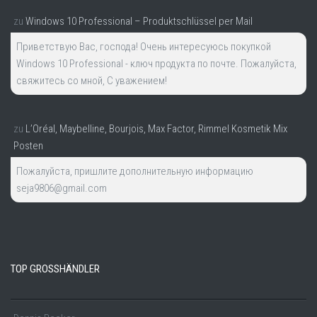
zu
Windows 10 Professional – Produktschlüssel per Mail
Приветствую Вас, господа! Очень интересуюсь покупкой
Windows 10 Professional - ключ продукта по почте. Пожалуйста,
свяжитесь со мной, С уважением!
zu
L’Oréal, Maybelline, Bourjois, Max Factor, Rimmel Kosmetik Mix
Posten
Пожалуйста, пришлите дополнительную информацию
seja9806@gmail.com
TOP GROSSHÄNDLER