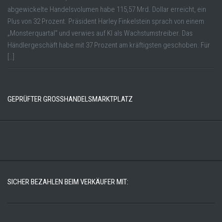
abgewickelte Handelsvolumen habe 115,57 Mrd. Dollar erreicht, ein
Plus von 32 Prozent. Präsident Harley Finkelstein sprach von einem
„Monsterquartal“ und verwies auf KI als Wachstumstreiber. Das
Händlergeschäft habe mit 37 Prozent am kräftigsten geschoben. Für
[…]
GEPRÜFTER GROSSHANDELSMARKTPLATZ
SICHER BEZAHLEN BEIM VERKÄUFER MIT: