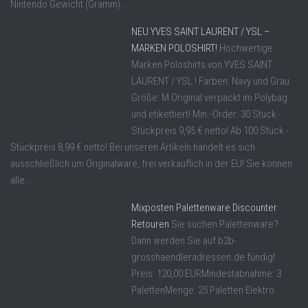
Nintendo Gewicht (Gramm) ...
NEU YVES SAINT LAURENT / YSL –
MARKEN POLOSHIRT!
Hochwertige
Marken Poloshirts von YVES SAINT
LAURENT / YSL ! Farben: Navy und Grau
Größe: M Original verpackt im Polybag
und etikettiert! Min.-Order: 30 Stück -
Stückpreis 9,95 € netto! Ab 100 Stück -
Stückpreis 8,99 € netto! Bei unseren Artikeln handelt es sich
ausschließlich um Originalware, frei verkäuflich in der EU! Sie können
alle ...
Mixposten Palettenware Discounter
Retouren
Sie suchen Palettenware?
Dann werden Sie auf b2b-
grosshaendleradressen.de fündig!
Preis: 120,00 EURMindestabnahme: 3
PalettenMenge: 25 Paletten Elektro