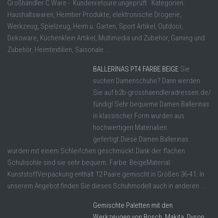
Großhändler C Ware - Kundenretoure ungeprüft Kategorien:
Haushaltswaren, Heimtier Produkte, elektronische Drogerie,
Werkzeug, Spielzeug, Heim u. Garten, Sport Artikel, Outdoor,
Dekoware, Küchenklein Artikel, Multimedia und Zubehör, Gaming und
Zubehör, Heimtextilien, Saisonale ...
BALLERINAS PT4 FARBE BEIGE
Sie
suchen Damenschuhe? Dann werden
Sie auf b2b-grosshaendleradressen.de/
fündig! Sehr bequeme Damen Ballerinas
in klassischer Form wurden aus
hochwertigen Materialien
gefertigt.Diese Damen Ballerinas
wurden mit einem Schleifchen geschmückt.Dank der flachen
Schuhsohle sind sie sehr bequem. Farbe: BeigeMaterial:
KunststoffVerpackung enthält 12 Paare gemischt in Größen 36-41. In
unserem Angebot finden Sie dieses Schuhmodell auch in anderen ...
Gemischte Paletten mit den
Werkzeugen von Bosch, Makita, Dyson,