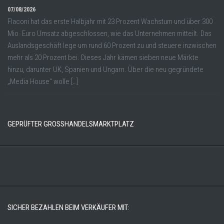
07/08/2026
Flaconi hat das erste Halbjahr mit 23 Prozent Wachstum und über 300
Mio. Euro Umsatz abgeschlossen, wie das Unternehmen mitteilt. Das
Auslandsgeschäft lege um rund 60 Prozent zu und steuere inzwischen
mehr als 20 Prozent bei. Dieses Jahr kämen sieben neue Märkte
hinzu, darunter UK, Spanien und Ungarn. Über die neu gegründete
„Media House“ wolle […]
GEPRÜFTER GROSSHANDELSMARKTPLATZ
SICHER BEZAHLEN BEIM VERKÄUFER MIT: