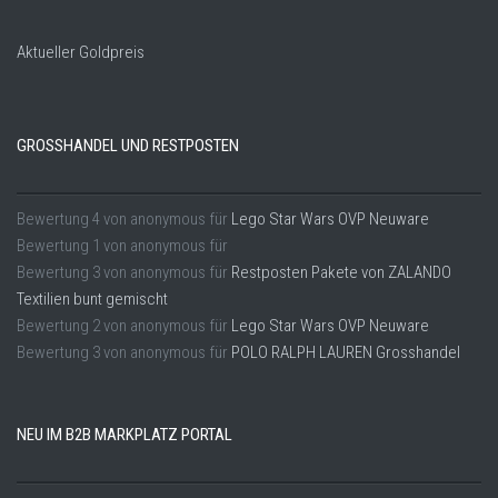
Aktueller Goldpreis
GROSSHANDEL UND RESTPOSTEN
Bewertung
4
von
anonymous
für
Lego Star Wars OVP Neuware
Bewertung
1
von
anonymous
für
Bewertung
3
von
anonymous
für
Restposten Pakete von ZALANDO
Textilien bunt gemischt
Bewertung
2
von
anonymous
für
Lego Star Wars OVP Neuware
Bewertung
3
von
anonymous
für
POLO RALPH LAUREN Grosshandel
NEU IM B2B MARKPLATZ PORTAL