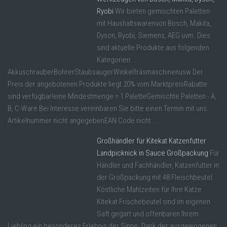
Ryobi
Wir bieten gemischten Paletten
mit Haushaltswarenvon Bosch, Makita,
Dyson, Ryobi, Siemens, AEG uvm. Dies
sind aktuelle Produkte aus folgenden
Kategorien:
AkkuschrauberBohrerStaubsaugerWinkelfräsmaschinenusw Der
Preis der angebotenen Produkte liegt 20% vom MarktpreisRabatte
sind verfügbar!eine Mindestmenge = 1 PaletteGemischte Paletten - A,
B, C-Ware Bei Interesse vereinbaren Sie bitte einen Termin mit uns.
Artikelnummer nicht angegebenEAN Code nicht ...
Großhändler für Kitekat Katzenfutter
Landpicknick in Sauce Großpackung
Für
Händler und Fachhändler, Katzenfutter in
der Großpackung mit 48 Fleischbeutel.
Köstliche Mahlzeiten für Ihre Katze
Kitekat Frischebeutel sind im eigenen
Saft gegart und offenbaren Ihrem
Liebling ein besonderes Erlebnis der Sinne. Dank der ausgewogenen