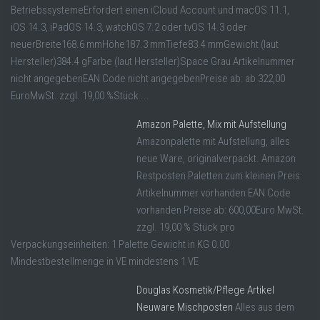
BetriebssystemeErfordert einen iCloud Account und macOS 11.1,
iOS 14.3, iPadOS 14.3, watchOS 7.2 oder tvOS 14.3 oder
neuerBreite168.6 mmHöhe187.3 mmTiefe83.4 mmGewicht (laut
Hersteller)384.4 gFarbe (laut Hersteller)Space Grau Artikelnummer
nicht angegebenEAN Code nicht angegebenPreise ab: ab 322,00
EuroMwSt. zzgl. 19,00 %Stück ...
Amazon Palette, Mix mit Aufstellung
Amazonpalette mit Aufstellung, alles
neue Ware, originalverpackt. Amazon
Restposten Paletten zum kleinen Preis
Artikelnummer vorhanden EAN Code
vorhanden Preise ab: 600,00Euro MwSt.
zzgl. 19,00 % Stück pro
Verpackungseinheiten: 1 Palette Gewicht in KG 0.00
Mindestbestellmenge in VE mindestens 1 VE
Douglas Kosmetik/Pflege Artikel
Neuware Mischposten
Alles aus dem