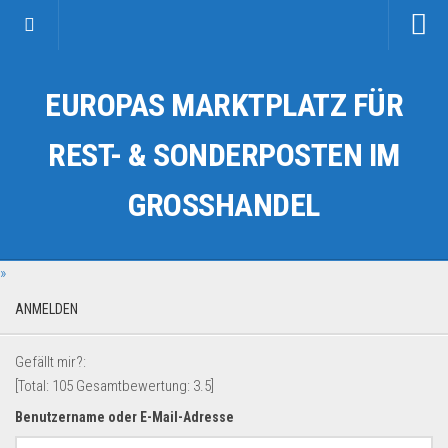
Startseite
EUROPAS MARKTPLATZ FÜR
Kategorien
Auto & Motorrad
REST- & SONDERPOSTEN IM
Drogerie & Tierbedarf
GROSSHANDEL
Fahrzeuge & Transport
Fashion & Mode
»
Garten & Werkzeug
Geschäft, Büro & Schreibwaren
ANMELDEN
Geschenkartikel
Gefällt mir?:
Haushaltswaren
[Total:
105
Gesamtbewertung:
3.5
]
Handy und Smartphone
Benutzername oder E-Mail-Adresse
Kosmetik & Pflege