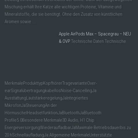
Mischung erhält Ihre Katze alle wichtigen Proteine, Vitamine und
Mineralstoffe, die sie benötigt. Ohne den Zusatz von künstlichen
Aromen sowie ...
Apple AirPods Max – Spacegrau – NEU
& OVP
Technische Daten Technische
MerkmaleProdukttypKopfhörerTragevarianteOver-
earSignalübertragungkabellosNoise-CancellingJa
AusstattungLautstärkeregelungJaIntegriertes
MikrofonJaSteuerungAn der
HörmuschelHeadsetfunktionJaBluetoothJaBluetooth
Profile5.0Besondere Merkmale3D Audio, H1 Chip
EnergieversorgungWiederaufladbarJaMaximale Betriebsdauerbis zu
20 hSchnellaufladungJa Allgemeine MerkmaleUnterstützte