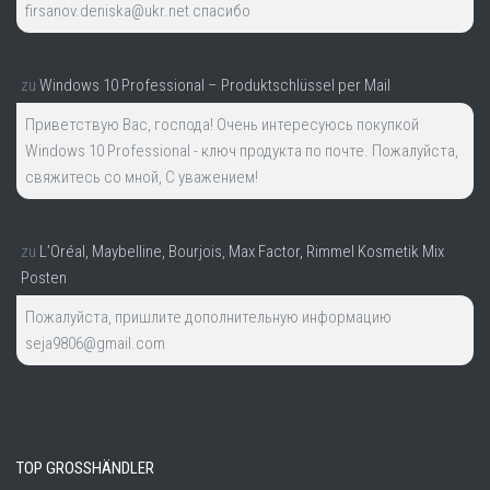
firsanov.deniska@ukr.net спасибо
zu
Windows 10 Professional – Produktschlüssel per Mail
Приветствую Вас, господа! Очень интересуюсь покупкой
Windows 10 Professional - ключ продукта по почте. Пожалуйста,
свяжитесь со мной, С уважением!
zu
L’Oréal, Maybelline, Bourjois, Max Factor, Rimmel Kosmetik Mix
Posten
Пожалуйста, пришлите дополнительную информацию
seja9806@gmail.com
TOP GROSSHÄNDLER