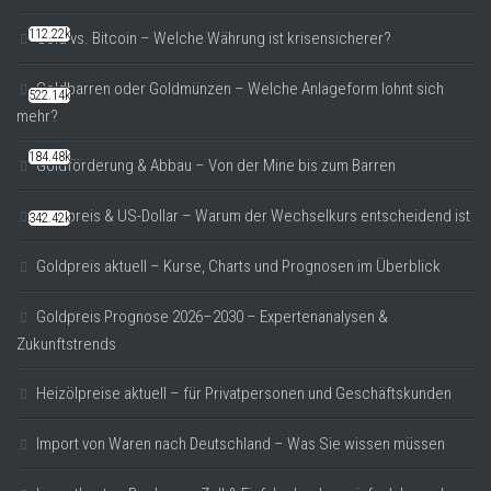
112.22k
Gold vs. Bitcoin – Welche Währung ist krisensicherer?
Goldbarren oder Goldmünzen – Welche Anlageform lohnt sich
522.14k
mehr?
184.48k
Goldförderung & Abbau – Von der Mine bis zum Barren
Goldpreis & US-Dollar – Warum der Wechselkurs entscheidend ist
342.42k
Goldpreis aktuell – Kurse, Charts und Prognosen im Überblick
Goldpreis Prognose 2026–2030 – Expertenanalysen &
Zukunftstrends
Heizölpreise aktuell – für Privatpersonen und Geschäftskunden
Import von Waren nach Deutschland – Was Sie wissen müssen