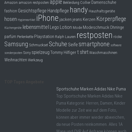
apple
Dropshipping-Produkte
Damenschuhe
Collier
Amazon
amazon restposten
Bekleidung
handy
Gesichtspflege
Handpflege
fashion
Haushaltsgeräte
B2B Produkte
iPhone
Körperpflege
hosen
jacken
jeans
Kerzen
Hygieneartikel
Grosshandel
lebensmittel
Lego
Lotion
Modeschmuck
Mode
Ohrringe
Küchengeräte
Amazon
restposten
Playstation
parfüm
Perlenkette
Ralph Lauren
röcke
Aldi
smartphone
Samsung
Schuhe
Seife
Schmuckset
software
t shirt
spielzeug
Tommy Hilfiger
Lidl
Sony
Waschmaschinen
sonderposten
Weihnachten
Werkzeug
Kostenlos verkaufen
Anmelden
TOP Tages Angebote
Kostenlos Registrieren
Sportschuhe Marken Adidas Nike Puma
Top Sportschuhe Marken Adidas Nike
Newsletter
Puma Kategorie: Herren, Damen, Kinder
Modelle zur Zeit wie auf dem Foto,
können aber immer wieder abweichen,
da neue Posten reinkommen. Alles 1A
Ware und OVP Auf Anfrage können auch