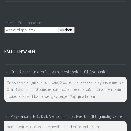
Interne Suchmaschine
Suchen
PALETTENWAREN
zu
Oral-B Zahnbürsten Neuware Restposten DM Discounter
Уважаемые дамы и господа, Я хотел бы заказать зубные щетки
Oral B 3 x 12 по 10 блистеров. Большое спасибо. С наилучшими
пожеланиями Почта: sergeygeiger79@gmail.com
zu
Playstation 5 PS5 Disk Version mit Laufwerk – NEU günstig kaufen
равствуйте. correct the swpt es and different. from